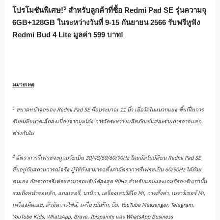
5
โปรโมชันพิเศษ!
สำหรับลูกค้าที่ซื้อ
Redmi Pad SE
รุ่นความจุ
6GB+128GB
ในระหว่างวันที่
9-15
กันยายน
2566
รับฟรีหูฟัง
Redmi Bud 4 Lite
มูลค่า
599
บาท!
หมายเหตุ
1
ขนาดหน้าจอของ
Redmi Pad SE
คือประมาณ
11
นิ้ว เมื่อวัดในแนวทแยง พื้นที่ในการ
รับชมมีขนาดเล็
กลงเนื่องจากมุมโค้ง การวัดระหว่างผลิตภัณฑ์แต่
ละรายการอาจแตก
ต่างกันไป
2
อัตราการรีเฟรชจะถูกปรับเป็น
30/48/50/60/90Hz
โดยอัตโนมัติบน
Redmi Pad SE
ขึ้นอยู่กับสถานการณ์จริง ผู้ใช้ยังสามารถตั้งค่าอั
ตราการรีเฟรชเป็น
60/90Hz
ได้ด้วย
ตนเอง อัตราการรีเฟรชสามารถปรับได้สู
งสุด
90Hz
สำหรับแอปและเกมที่รองรับเท่านั้
น
รวมถึงหน้าจอหลัก
,
แกลเลอรี่
,
นาฬิกา
,
เครื่องเล่นวิดีโอ
Mi,
การตั้งค่า
,
เบราว์เซอร์
Mi,
เครื่องคิดเลข
,
ตัวจัดการไฟล์
,
เครื่องบันทึก
,
ธีม
, YouTube Messenger, Telegram,
YouTube Kids, WhatsApp, Brave, Ibispaintx
และ
WhatsApp Business