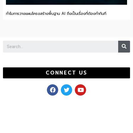
ทำไมการวางแผนโครงสร้างพื้นฐาน AI ถึงเป็นเรื่องที่ต้องทำทันที
Se
CONNECT US
F
T
Y
a
w
o
c
i
u
e
t
t
b
t
u
o
e
b
o
r
e
k