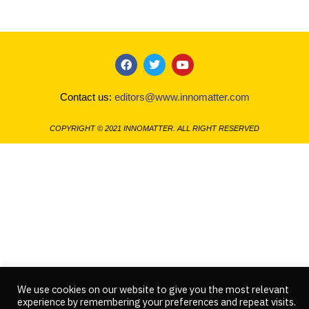
F
T
Y
a
w
o
c
i
u
Contact us:
editors@www.innomatter.com
e
t
t
b
t
u
o
e
b
COPYRIGHT © 2021 INNOMATTER. ALL RIGHT RESERVED
o
r
e
k
We use cookies on our website to give you the most relevant
experience by remembering your preferences and repeat visits.