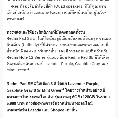
SE
มาพร้อมกับระบบเสียงจาก
Dolby Atmos®
และระบบเสียง
Hi-Res
ที่รองรับลำโพงสี่ตัว (
Quad speakers)
ที่ให้คุณภาพ
เสียงที่เหนือกว่
าและมอบประสบการณ์ที่เหมือนกั
บอยู่ในโรง
ภาพยนตร์
ทรงพลังและให้ประสิทธิภาพที่มั่
นคงตลอดทั้งวัน
Redmi Pad SE
มาในดีไซน์อะลูมิเนียมอัลลอยด์
อันหรูหราแบบ
ชิ้นเดียว (
Unibody)
ที่มีด้วยความทนทานและพกพาสะดวก มี
3
น้ำหนักเพียง
478
กรัมเท่านั้น
โดยมีการออกแบบที่คล้ายกับ
Redmi Note 12 Series
รุ่นยอดนิยม
Redmi Pad SE
มีให้เลือก
ในสามสีสุดอินเทรนด์
Lavender Purple, Graphite Gray,
และ
4
Mint Green.
Redmi Pad SE
มีให้เลือก
3
สี ได้แก่
Lavender Purple,
4
Graphite Gray
และ
Mint Green
โดยวางจำหน่ายอย่างเป็
นทางการในประเทศไทยด้วยรุ่
นความจุ
6GB+128GB
ในราคา
5,999
บาท ทางช่องทางการจัดจำหน่
ายทางออนไลน์
แพลตฟอร์ม
Lazada
และ
Shopee
เท่านั้น