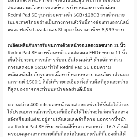
ผสานที่ลงตัวระหว่
างการใช้งานและสุนทรียภาพ เพื่อตอบ
สนองความต้องการของทั้
งการทำงานและการพักผ่อน
Redmi Pad SE
รุ่นหน่วยความจำ
6GB+128GB
วางจำหน่าย
ในประเทศไทยอย่างเป็
นทางการแล้ววันนี้ทางช่
องทางออนไลน์
แพลตฟอร์ม
Lazada
และ
Shopee
ในราคาเพียง
5,999
บาท
เพลิดเพลินกับการรับชมภาพด้
วยหน้าจอแสดงผลขนาด
11
นิ้ว
Redmi Pad SE
มาพร้อมหน้าจอแสดงผล
FHD+
ขนาด
11
นิ้ว
1
เพื่อให้ประสบการณ์การรั
บชมอันโดดเด่น
ด้วยอัตราส่วน
การแสดงผล
16:10
ทำให้
Redmi Pad SE
มอบความ
เพลิดเพลินไปกับรู
ปแบบเนื้อหาที่หลากหลาย และอัตราส่วนคอ
นทราสต์
1500:1
ก็ยังให้รายละเอียดทั้งด้านมื
ดที่สุดและสว่าง
ที่สุ
ดของการกระทำบนหน้าจออย่างดีเยี่
ยม
ความสว่าง
400 nits
ของหน้าจอแสดงผลช่วยให้มั่
นใจได้ว่าจะ
ได้ประสบการณ์การรั
บชมที่เชื่อถือได้ไม่ว่าจะในร่
มหรือกลาง
แจ้งหรือแม้แต่จะอยู่
ภายใต้แสงแดดจ้าก็ตาม นอกจากนี้หน้า
จอ
Redmi Pad SE
ยังมาพร้อมสีที่หลากหลายกว่า
16.7
ล้านสี
ครอบคลุมหลากหลายสีสันที่
สดใสในสเปกตรัมสีที่มองเห็นได้