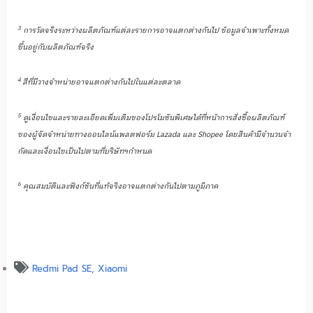
3
การวัดจริงระหว่างผลิตภัณฑ์แต่
ละรายการอาจแตกต่างกันไป ข้อมูลจำเพาะทั้งหมด
ขึ้นอยู่กั
บผลิตภัณฑ์จริง
4
สีที่มีวางจำหน่ายอาจแตกต่างกั
นไปในแต่ละตลาด
5
ดูเงื่อนไขและรายละเอียดเพิ่
มเติมของโปรโมชันพิเศษได้ที่หน้
าการสั่งซื้อผลิตภัณฑ์
ของผู้จั
ดจำหน่ายทางออนไลน์แพลตฟอร์ม
Lazada
และ
Shopee
โดยสินค้ามีจำนวนจำ
กัดและเงื่
อนไขเป็นไปตามที่บริษัทฯกำหนด
6
คุณสมบัติและฟังก์ชันที่แท้จริ
งอาจแตกต่างกันไปตามภูมิภาค
Redmi Pad SE
,
Xiaomi