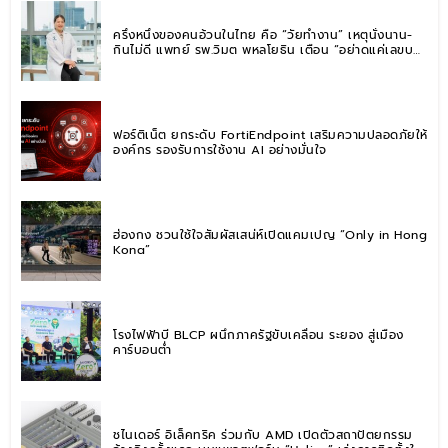
ครึ่งหนึ่งของคนอ้วนในไทย คือ “วัยทำงาน” เหตุนั่งนาน-
กินไม่ดี แพทย์ รพ.วิมุต พหลโยธิน เตือน “อย่าดูแค่เลขบน
ตาชั่ง” แนะปรับพฤติกรรมระยะยาว
ฟอร์ติเน็ต ยกระดับ FortiEndpoint เสริมความปลอดภัยให้
องค์กร รองรับการใช้งาน AI อย่างมั่นใจ
ฮ่องกง ชวนใช้ใจสัมผัสเสน่ห์เปิดแคมเปญ “Only in Hong
Kong”
โรงไฟฟ้าบี BLCP ผนึกภาครัฐขับเคลื่อน ระยอง สู่เมือง
คาร์บอนต่ำ
ชไนเดอร์ อิเล็คทริค ร่วมกับ AMD เปิดตัวสถาปัตยกรรม