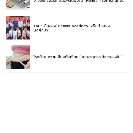
อ้างอิงครั้งแรก บนแพลตฟอร์ม “Helios” เร่งการติดตั้งใช้
งานสำหรับ AI Factory
TRUE คิกออฟ Gemini Academy เสริมทักษะ AI
นักศึกษา
โรคอ้วน ความเสี่ยงภัยเงียบ “ภาวะหยุดหายใจขณะหลับ”