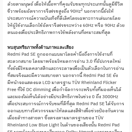
ด้วยตามนุษย์ เพื่อให้เนื้อหาที่คุณรับชมทุ
กประเภทนั้นดูมีชีวิต
2
ชีวาพร้
อมอัตราการรีเฟรชสูงถึง
90Hz
นอกจากนี้ยังให้
ประสบการณ์
ความบันเทิงที่ดีเลิ
ศโดยเฉพาะการเล่นเกมโดย
ให้ผู้
ใช้งานเลือกใช้อัตรารีเฟรชระหว่
าง
60Hz
หรือ
90Hz
ด้วย
ตนเองเพื่อประสิทธิ
ภาพการใช้พลังงานที่เหมาะสมที่
สุด
พบสุนทรียภาพทั้งด้านภาพและเสี
ยง
Redmi Pad SE
ถูกออกแบบมาโดยคำนึงถึงการใช้
งานที่
สะดวกสบาย โดยมาพร้อมโหมดการอ่าน
3.0
ที่อัปเกรดใหม่
ทั้งยังมีโหมดคลาสสิ
กและกระดาษเพื่อเป็นตัวเลื
อกในการอ่าน
ที่สมจริงและมี
ความสบายตา นอกจากนี้
Redmi Pad SE
ยัง
มีหน้าจอแสดงผล
LCD
มาตรฐาน
TÜV Rheinland Flicker
Free
ที่ใช้
DC dimming
เพื่อกำจัดการกะพริบทั้งที่
มองเห็นได้
และมองไม่เห็นได้อย่
างมีประสิทธิภาพในช่วง
0
ถึง
3000Hz
เพื่อประสบการณ์การรับชมที่ดีที่
สุด
Redmi Pad SE
ได้รับการ
ออกแบบทางวิ
ศวกรรมมาให้ลดแสงสีฟ้าเพื่อช่
วยป้องกันความ
เมื่อยล้าทางสายตา ซึ่งตรงตามมาตรฐานของ
TÜV
Rheinland Low Blue Light
ในด้านของเสียงนั้น
Redmi Pad