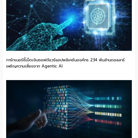
การ์ทเนอร์ชี้เม็ดเงินซอฟต์แวร์แอปพลิเคชันองค์กร 234 พันล้านดอลลาร์
เผชิญความเสี่ยงจาก Agentic AI