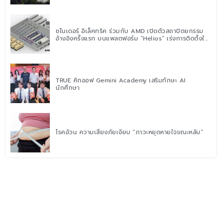
ชไนเดอร์ อิเล็คทริค ร่วมกับ AMD เปิดตัวสถาปัตยกรรม
อ้างอิงครั้งแรก บนแพลตฟอร์ม “Helios” เร่งการติดตั้งใช้
งานสำหรับ AI Factory
TRUE คิกออฟ Gemini Academy เสริมทักษะ AI
นักศึกษา
โรคอ้วน ความเสี่ยงภัยเงียบ “ภาวะหยุดหายใจขณะหลับ”