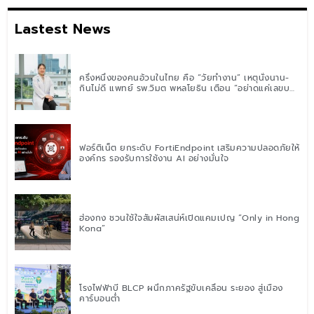
Lastest News
ครึ่งหนึ่งของคนอ้วนในไทย คือ “วัยทำงาน” เหตุนั่งนาน-
กินไม่ดี แพทย์ รพ.วิมุต พหลโยธิน เตือน “อย่าดูแค่เลขบน
ตาชั่ง” แนะปรับพฤติกรรมระยะยาว
ฟอร์ติเน็ต ยกระดับ FortiEndpoint เสริมความปลอดภัยให้
องค์กร รองรับการใช้งาน AI อย่างมั่นใจ
ฮ่องกง ชวนใช้ใจสัมผัสเสน่ห์เปิดแคมเปญ “Only in Hong
Kong”
โรงไฟฟ้าบี BLCP ผนึกภาครัฐขับเคลื่อน ระยอง สู่เมือง
คาร์บอนต่ำ