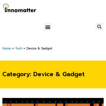
Skip
to
content
Menu
Home
»
Tech
»
Device & Gadget
Category: Device & Gadget
Page
Page
Page
Page