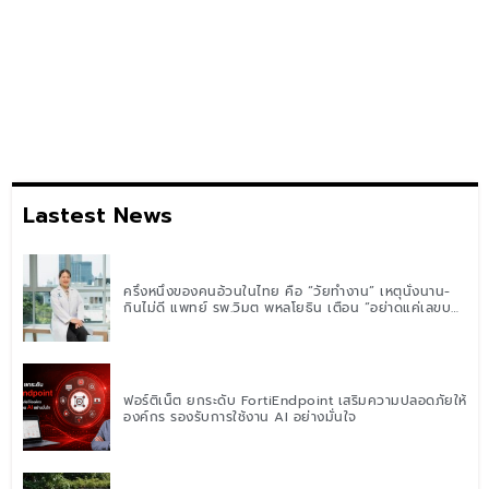
Lastest News
ครึ่งหนึ่งของคนอ้วนในไทย คือ “วัยทำงาน” เหตุนั่งนาน-
กินไม่ดี แพทย์ รพ.วิมุต พหลโยธิน เตือน “อย่าดูแค่เลขบน
ตาชั่ง” แนะปรับพฤติกรรมระยะยาว
ฟอร์ติเน็ต ยกระดับ FortiEndpoint เสริมความปลอดภัยให้
องค์กร รองรับการใช้งาน AI อย่างมั่นใจ