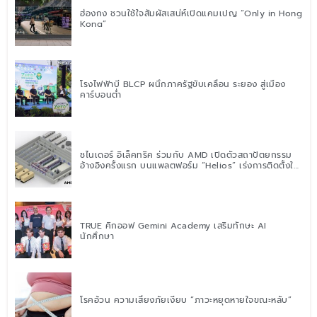
ฮ่องกง ชวนใช้ใจสัมผัสเสน่ห์เปิดแคมเปญ “Only in Hong
Kong”
โรงไฟฟ้าบี BLCP ผนึกภาครัฐขับเคลื่อน ระยอง สู่เมือง
คาร์บอนต่ำ
ชไนเดอร์ อิเล็คทริค ร่วมกับ AMD เปิดตัวสถาปัตยกรรม
อ้างอิงครั้งแรก บนแพลตฟอร์ม “Helios” เร่งการติดตั้งใช้
งานสำหรับ AI Factory
TRUE คิกออฟ Gemini Academy เสริมทักษะ AI
นักศึกษา
โรคอ้วน ความเสี่ยงภัยเงียบ “ภาวะหยุดหายใจขณะหลับ”