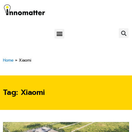
Skip
to
content
Menu
Home
»
Xiaomi
Tag: Xiaomi
Page
Page
Page