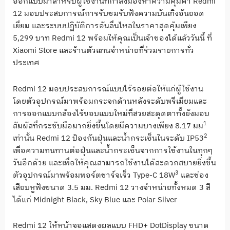
ออกแบบมาสำหรับผู้ใช้งานที่กำลั
งมองหาความคุ้มค่า
Redmi
12
มอบประสบการณ์การรับชมรับฟั
งความบันเทิงอันยอด
เยี่ยม และระบบปฏิบัติการอันลื่
นไหลในราคาสุดคุ้มเพียง
5,299
บาท
Redmi 12
พร้อมให้คุณเป็นเจ้าของได้แล้
ววันนี้ ที่
Xiaomi Store
และร้านตัวแทนจำหน่ายที่ร่
วมรายการทั่ว
ประเทศ
Redmi 12
มอบประสบการณ์แบบไร้รอยต่อให้
แก่ผู้ใช้งาน
โดยตัวอุปกรณ์มาพร้อมกระจกด้
านหลังระดับพรีเมี
ยมและ
การออกแบบกล้องไร้
ขอบแบบใหม่ที่สวยสะดุดตาทั้งยั
งมอบ
1
สัมผัสที่กระชับมือมากยิ่
งขึ้นโดยมีความบางเพียง
8.17
มม
2
เท่านั้น
Redmi 12
ป้องกันฝุ่นและน้ำกระเซ็นในระดั
บ
IP53
เพื่อความทนทานต่อฝุ่นและน้ำ
กระเซ็นจากการใช้งานในทุกๆ
วันอีกด้วย และเพื่อให้คุณสามารถใช้งานได้
สะดวกสบายยิ่งขึ้น
3
ตัวอุปกรณ์มาพร้อมพอร์ตชาร์จเร็
ว
Type-C 18W
และช่อง
เสียบหูฟังขนาด
3.5
มม.
Redmi 12
วางจำหน่ายทั้งหมด
3
สี
ได้แก่
Midnight Black, Sky Blue
และ
Polar Silver
Redmi 12
ให้หน้าจอแสดงผลแบบ
FHD+ DotDisplay
ขนาด