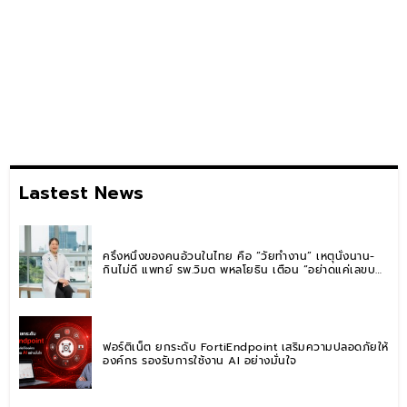
Lastest News
ครึ่งหนึ่งของคนอ้วนในไทย คือ “วัยทำงาน” เหตุนั่งนาน-
กินไม่ดี แพทย์ รพ.วิมุต พหลโยธิน เตือน “อย่าดูแค่เลขบน
ตาชั่ง” แนะปรับพฤติกรรมระยะยาว
ฟอร์ติเน็ต ยกระดับ FortiEndpoint เสริมความปลอดภัยให้
องค์กร รองรับการใช้งาน AI อย่างมั่นใจ