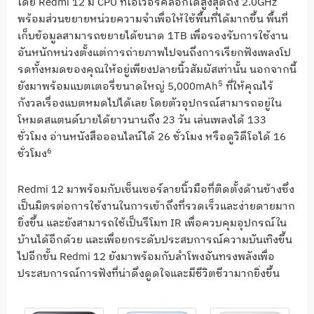
โดย
Redmi 12
มี
CPU
ที่โอเวอร์คล็อกได้สูงสุดถึง
2.0GHz
พร้อมส่วนขยายหน่วยความจำเพื่
อให้ใช้พื้นที่ได้มากขึ้น พื้นที่
เก็บข้อมูลสามารถขยายได้
ขนาด
1TB
เพื่อรองรับการใช้งาน
อันหนักหน่
วงตั้งแต่การถ่ายภาพไปจนถึ
งการเรียกฟังเพลงโป
รดทั้
งหมดของคุณให้อยู่เพียงปลายนิ้
วสัมผัสเท่านั้น นอกจากนี้
5
ยังมาพร้อมแบตเตอรี่
ขนาดใหญ่
5,000mAh
ที่ให้คุณไร้
กังวลเรื่
องแบตหมดไปได้เลย โดยตัวอุปกรณ์สามารถอยู่
ใน
โหมดสแตนด์บายได้ยาวนานถึง
23
วัน เล่นเพลงได้
133
ชั่วโมง อ่านหนังสือออนไลน์ได้
26
ชั่วโมง หรือดูวิดีโอได้
16
6
ชั่วโมง
Redmi 12
มาพร้อมกับเซ็นเซอร์ลายนิ้วมื
อที่ติดตั้งด้านข้างซึ่ง
เป็นมิ
ตรต่อการใช้งานในการเข้าถึงที่
รวดเร็วและง่ายดายมาก
ยิ่งขึ้น และยังสามารถใช้เป็นรีโมท
IR
เพื่อควบคุมอุปกรณ์ใน
บ้านได้อี
กด้วย และเพื่อยกระดับประสบการณ์
ความบันเทิงขึ้น
ไปอีกขั้น
Redmi 12
ยังมาพร้อมกับลำโพงอันทรงพลั
งเพื่อ
ประสบการณ์การฟังที่น่าดึ
งดูดใจและมีชีวิตชีวามากยิ่งขึ้
น