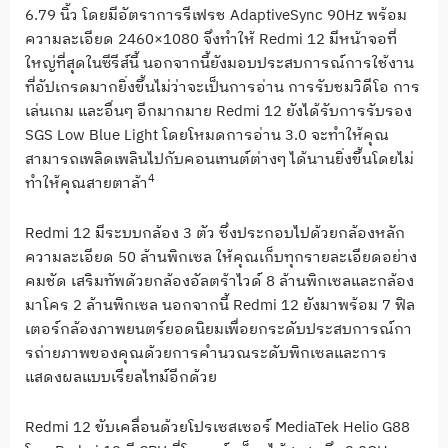
6.79
นิ้ว โดยมีอัตราการรีเฟรช
AdaptiveSync 90Hz
พร้อม
ความละเอียด
2460×1080
จึงทำให้
Redmi 12
มีหน้าจอที่
ใหญ่ที่สุดในซีรีส์
นี้ นอกจากนี้ยังมอบประสบการณ์
การใช้งาน
ที่อัปเกรดมากยิ่งขึ้
นไม่ว่าจะเป็นการอ่าน การรับชมวิดีโอ การ
เล่นเกม และอื่นๆ อีกมากมาย
Redmi 12
ยังได้รับการรับรอง
SGS Low Blue Light
โดยโหมดการอ่าน
3.0
จะทำให้คุณ
สามารถเพลิดเพลินไปกั
บคอนเทนต์ต่างๆ ได้นานยิ่งขึ้นโดยไม่
4
ทำให้คุ
ณสายตาล้า
Redmi 12
มีระบบกล้อง
3
ตัว ซึ่งประกอบไปด้วยกล้องหลั
ก
ความละเอียด
50
ล้านพิกเซล ให้คุณเก็บทุกรายละเอียดอย่
าง
คมชัด เสริมทัพด้วยกล้องอัลตร้าไวด์
8
ล้านพิกเซลและกล้อง
มาโคร
2
ล้านพิกเซล นอกจากนี้
Redmi 12
ยังมาพร้อม
7
ฟิล
เตอร์กล้องภาพยนตร์ยอดนิ
ยมเพื่อยกระดับประสบการณ์กา
รถ่
ายภาพของคุณด้วยการคำนวณระดับพิ
กเซลและการ
แสดงผลแบบเรียลไทม์อี
กด้วย
Redmi 12
ขับเคลื่อนด้วยโปรเซสเซอร์
MediaTek Helio G88