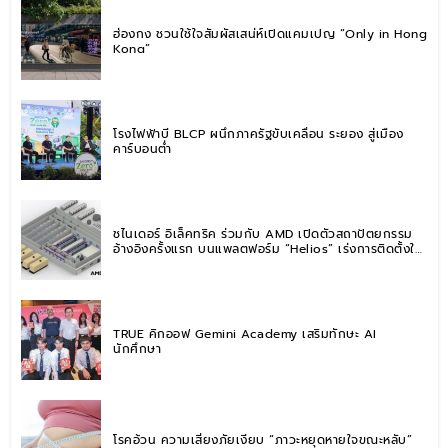
ฮ่องกง ชวนใช้ใจสัมผัสเสน่ห์เปิดแคมเปญ “Only in Hong
Kong”
โรงไฟฟ้าบี BLCP ผนึกภาครัฐขับเคลื่อน ระยอง สู่เมือง
คาร์บอนต่ำ
ชไนเดอร์ อิเล็คทริค ร่วมกับ AMD เปิดตัวสถาปัตยกรรม
อ้างอิงครั้งแรก บนแพลตฟอร์ม “Helios” เร่งการติดตั้งใช้
งานสำหรับ AI Factory
TRUE คิกออฟ Gemini Academy เสริมทักษะ AI
นักศึกษา
โรคอ้วน ความเสี่ยงภัยเงียบ “ภาวะหยุดหายใจขณะหลับ”