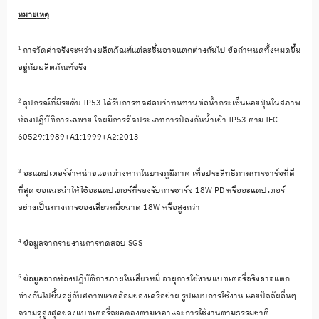
หมายเหตุ
1
การวัดค่าจริงระหว่างผลิตภัณฑ์
แต่ละชิ้นอาจแตกต่างกันไป ข้อกำหนดทั้งหมดขึ้น
อยู่กับผลิ
ตภัณฑ์จริง
2
อุปกรณ์ที่มีระดับ
IP53
ได้รับการทดสอบว่าทนทานต่อน้ำ
กระเซ็นและฝุ่นในสภาพ
ห้องปฏิบั
ติการเฉพาะ โดยมีการจัดประเภทการป้องกันน้ำ
เข้า
IP53
ตาม
IEC
60529:1989+A1:1999+A2:2013
3
อะแดปเตอร์จำหน่ายแยกต่
างหากในบางภูมิภาค เพื่อประสิทธิภาพการชาร์จที่ดี
ที่สุด ขอแนะนำให้ใช้อะแดปเตอร์ที่
รองรับการชาร์จ
18W PD
หรืออะแดปเตอร์
อย่างเป็
นทางการของเสียวหมี่ขนาด
18W
หรือสูงกว่า
4
ข้อมูลจากรายงานการทดสอบ
SGS
5
ข้อมูลจากห้องปฏิบัติ
การภายในเสียวหมี่ อายุการใช้งานแบตเตอรี่จริ
งอาจแตก
ต่างกันไปขึ้นอยู่กั
บสภาพแวดล้อมของเครือข่าย รูปแบบการใช้งาน และปัจจัยอื่นๆ
ความจุสูงสุดของแบตเตอรี่
จะลดลงตามเวลาและการใช้
งานตามธรรมชาติ