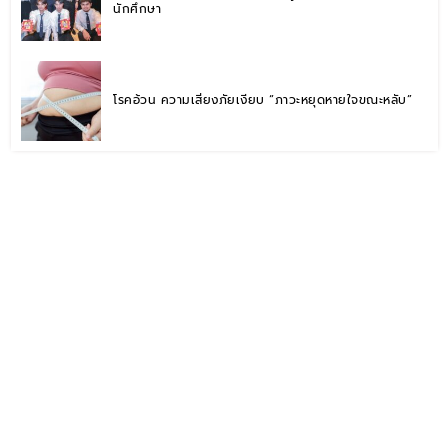
นักศึกษา
โรคอ้วน ความเสี่ยงภัยเงียบ “ภาวะหยุดหายใจขณะหลับ”