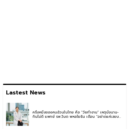
Lastest News
ครึ่งหนึ่งของคนอ้วนในไทย คือ “วัยทำงาน” เหตุนั่งนาน-
กินไม่ดี แพทย์ รพ.วิมุต พหลโยธิน เตือน “อย่าดูแค่เลขบน
ตาชั่ง” แนะปรับพฤติกรรมระยะยาว