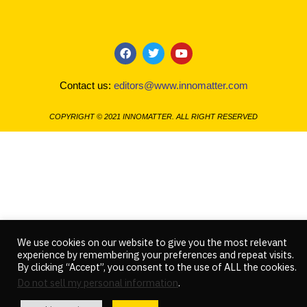
F
T
Y
a
w
o
c
i
u
Contact us:
editors@www.innomatter.com
e
t
t
b
t
u
o
e
b
COPYRIGHT © 2021 INNOMATTER. ALL RIGHT RESERVED
o
r
e
k
We use cookies on our website to give you the most relevant
experience by remembering your preferences and repeat visits.
By clicking “Accept”, you consent to the use of ALL the cookies.
Do not sell my personal information
.