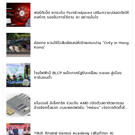
ฟอร์ติเน็ต ยกระดับ FortiEndpoint เสริมความปลอดภัยให้
องค์กร รองรับการใช้งาน AI อย่างมั่นใจ
ฮ่องกง ชวนใช้ใจสัมผัสเสน่ห์เปิดแคมเปญ “Only in Hong
Kong”
โรงไฟฟ้าบี BLCP ผนึกภาครัฐขับเคลื่อน ระยอง สู่เมือง
คาร์บอนต่ำ
ชไนเดอร์ อิเล็คทริค ร่วมกับ AMD เปิดตัวสถาปัตยกรรม
อ้างอิงครั้งแรก บนแพลตฟอร์ม “Helios” เร่งการติดตั้งใช้
งานสำหรับ AI Factory
TRUE คิกออฟ Gemini Academy เสริมทักษะ AI