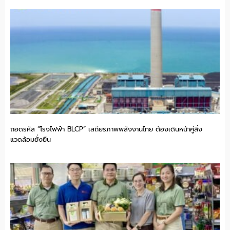
ถอดรหัส “โรงไฟฟ้า BLCP” เสถียรภาพพลังงานไทย ต้องเดินหน้าคู่สิ่ง
แวดล้อมยั่งยืน