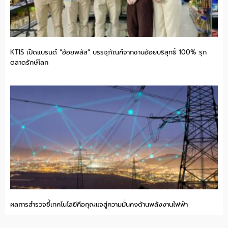
KTIS เปิดแบรนด์ “อ้อยพลัส” บรรจุภัณฑ์จากชานอ้อยบริสุทธิ์ 100% รุก
ตลาดรักษ์โลก
ผลการสำรวจชี้เทคโนโลยีคือกุญแจสู่ความมั่นคงด้านพลังงานไฟฟ้า