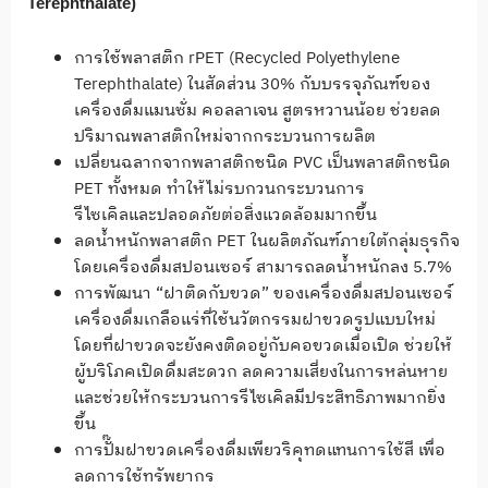
Terephthalate)
การใช้พลาสติก rPET (Recycled Polyethylene
Terephthalate) ในสัดส่วน 30% กับบรรจุภัณฑ์ของ
เครื่องดื่มแมนซั่ม คอลลาเจน สูตรหวานน้อย ช่วยลด
ปริมาณพลาสติกใหม่จากกระบวนการผลิต
เปลี่ยนฉลากจากพลาสติกชนิด PVC เป็นพลาสติกชนิด
PET ทั้งหมด ทำให้ไม่รบกวนกระบวนการ
รีไซเคิลและปลอดภัยต่อสิ่งแวดล้อมมากขึ้น
ลดน้ำหนักพลาสติก PET ในผลิตภัณฑ์ภายใต้กลุ่มธุรกิจ
โดยเครื่องดื่มสปอนเซอร์ สามารถลดน้ำหนักลง 5.7%
การพัฒนา “ฝาติดกับขวด” ของเครื่องดื่มสปอนเซอร์
เครื่องดื่มเกลือแร่ที่ใช้นวัตกรรมฝาขวดรูปแบบใหม่
โดยที่ฝาขวดจะยังคงติดอยู่กับคอขวดเมื่อเปิด ช่วยให้
ผู้บริโภคเปิดดื่มสะดวก ลดความเสี่ยงในการหล่นหาย
และช่วยให้กระบวนการรีไซเคิลมีประสิทธิภาพมากยิ่ง
ขึ้น
การปั๊มฝาขวดเครื่องดื่มเพียวริคุทดแทนการใช้สี เพื่อ
ลดการใช้ทรัพยากร