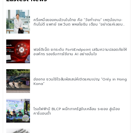
ครึ่งหนึ่งของคนอ้วนในไทย คือ “วัยทำงาน” เหตุนั่งนาน-
กินไม่ดี แพทย์ รพ.วิมุต พหลโยธิน เตือน “อย่าดูแค่เลขบน
ตาชั่ง” แนะปรับพฤติกรรมระยะยาว
ฟอร์ติเน็ต ยกระดับ FortiEndpoint เสริมความปลอดภัยให้
องค์กร รองรับการใช้งาน AI อย่างมั่นใจ
ฮ่องกง ชวนใช้ใจสัมผัสเสน่ห์เปิดแคมเปญ “Only in Hong
Kong”
โรงไฟฟ้าบี BLCP ผนึกภาครัฐขับเคลื่อน ระยอง สู่เมือง
คาร์บอนต่ำ