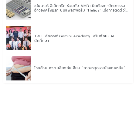
ชไนเดอร์ อิเล็คทริค ร่วมกับ AMD เปิดตัวสถาปัตยกรรม
อ้างอิงครั้งแรก บนแพลตฟอร์ม “Helios” เร่งการติดตั้งใช้
งานสำหรับ AI Factory
TRUE คิกออฟ Gemini Academy เสริมทักษะ AI
นักศึกษา
โรคอ้วน ความเสี่ยงภัยเงียบ “ภาวะหยุดหายใจขณะหลับ”