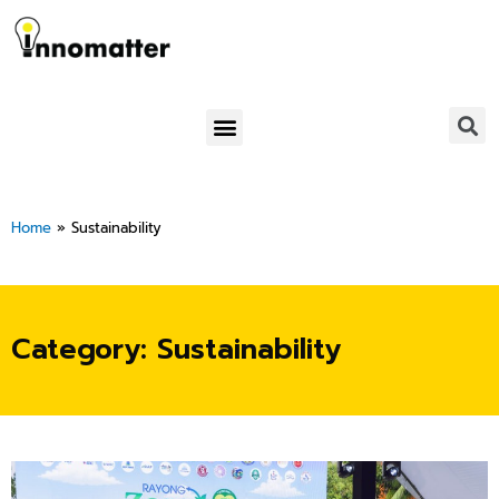
Skip
to
content
Menu
Home
»
Sustainability
Category: Sustainability
Page
Page
Page
Page