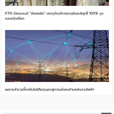
KTIS เปิดแบรนด์ “อ้อยพลัส” บรรจุภัณฑ์จากชานอ้อยบริสุทธิ์ 100% รุก
ตลาดรักษ์โลก
ผลการสำรวจชี้เทคโนโลยีคือกุญแจสู่ความมั่นคงด้านพลังงานไฟฟ้า