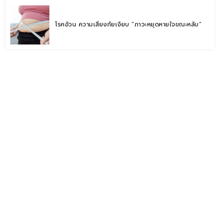
โรคอ้วน ความเสี่ยงภัยเงียบ “ภาวะหยุดหายใจขณะหลับ”