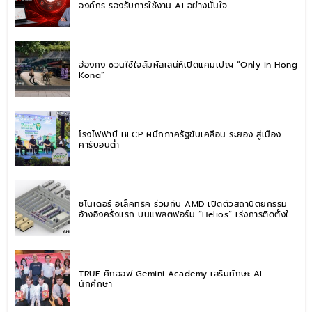
องค์กร รองรับการใช้งาน AI อย่างมั่นใจ
ฮ่องกง ชวนใช้ใจสัมผัสเสน่ห์เปิดแคมเปญ “Only in Hong
Kong”
โรงไฟฟ้าบี BLCP ผนึกภาครัฐขับเคลื่อน ระยอง สู่เมือง
คาร์บอนต่ำ
ชไนเดอร์ อิเล็คทริค ร่วมกับ AMD เปิดตัวสถาปัตยกรรม
อ้างอิงครั้งแรก บนแพลตฟอร์ม “Helios” เร่งการติดตั้งใช้
งานสำหรับ AI Factory
TRUE คิกออฟ Gemini Academy เสริมทักษะ AI
นักศึกษา