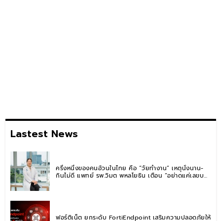
Lastest News
ครึ่งหนึ่งของคนอ้วนในไทย คือ “วัยทำงาน” เหตุนั่งนาน-
กินไม่ดี แพทย์ รพ.วิมุต พหลโยธิน เตือน “อย่าดูแค่เลขบน
ตาชั่ง” แนะปรับพฤติกรรมระยะยาว
ฟอร์ติเน็ต ยกระดับ FortiEndpoint เสริมความปลอดภัยให้