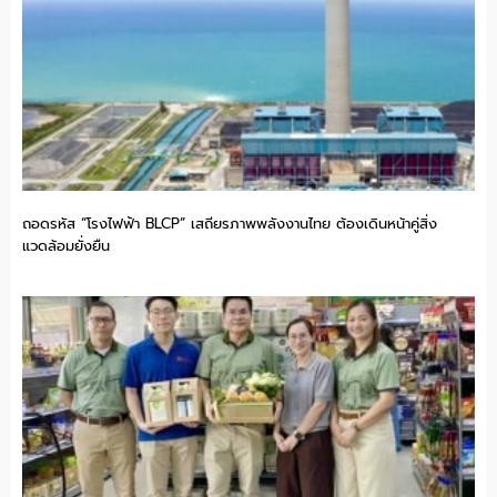
ถอดรหัส “โรงไฟฟ้า BLCP” เสถียรภาพพลังงานไทย ต้องเดินหน้าคู่สิ่ง
แวดล้อมยั่งยืน