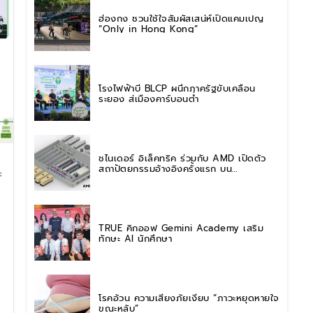
ฮ่องกง ชวนใช้ใจสัมผัสเสน่ห์เปิดแคมเปญ
“Only in Hong Kong”
โรงไฟฟ้าบี BLCP ผนึกภาครัฐขับเคลื่อน
ระยอง สู่เมืองคาร์บอนต่ำ
ชไนเดอร์ อิเล็คทริค ร่วมกับ AMD เปิดตัว
สถาปัตยกรรมอ้างอิงครั้งแรก บน
ะ
แพลตฟอร์ม “Helios” เร่งการติดตั้งใช้งาน
สำหรับ AI Factory
TRUE คิกออฟ Gemini Academy เสริม
ทักษะ AI นักศึกษา
โรคอ้วน ความเสี่ยงภัยเงียบ “ภาวะหยุดหายใจ
ขณะหลับ”