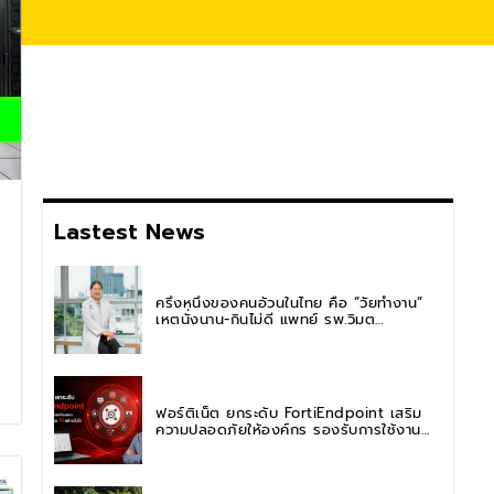
Lastest News
ครึ่งหนึ่งของคนอ้วนในไทย คือ “วัยทำงาน”
เหตุนั่งนาน-กินไม่ดี แพทย์ รพ.วิมุต
พหลโยธิน เตือน “อย่าดูแค่เลขบนตาชั่ง” แนะ
ปรับพฤติกรรมระยะยาว
ฟอร์ติเน็ต ยกระดับ FortiEndpoint เสริม
ความปลอดภัยให้องค์กร รองรับการใช้งาน
AI อย่างมั่นใจ