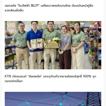
ถอดรหัส “โรงไฟฟ้า BLCP” เสถียรภาพพลังงานไทย ต้องเดินหน้าคู่สิ่ง
แวดล้อมยั่งยืน
KTIS เปิดแบรนด์ “อ้อยพลัส” บรรจุภัณฑ์จากชานอ้อยบริสุทธิ์ 100% รุก
ตลาดรักษ์โลก