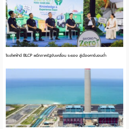
โรงไฟฟ้าบี BLCP ผนึกภาครัฐขับเคลื่อน ระยอง สู่เมืองคาร์บอนต่ำ