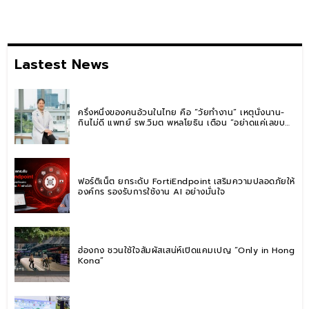
Lastest News
ครึ่งหนึ่งของคนอ้วนในไทย คือ “วัยทำงาน” เหตุนั่งนาน-
กินไม่ดี แพทย์ รพ.วิมุต พหลโยธิน เตือน “อย่าดูแค่เลขบน
ตาชั่ง” แนะปรับพฤติกรรมระยะยาว
ฟอร์ติเน็ต ยกระดับ FortiEndpoint เสริมความปลอดภัยให้
องค์กร รองรับการใช้งาน AI อย่างมั่นใจ
ฮ่องกง ชวนใช้ใจสัมผัสเสน่ห์เปิดแคมเปญ “Only in Hong
Kong”