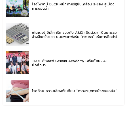
โรงไฟฟ้าบี BLCP ผนึกภาครัฐขับเคลื่อน ระยอง สู่เมือง
คาร์บอนต่ำ
ชไนเดอร์ อิเล็คทริค ร่วมกับ AMD เปิดตัวสถาปัตยกรรม
อ้างอิงครั้งแรก บนแพลตฟอร์ม “Helios” เร่งการติดตั้งใช้
งานสำหรับ AI Factory
TRUE คิกออฟ Gemini Academy เสริมทักษะ AI
นักศึกษา
โรคอ้วน ความเสี่ยงภัยเงียบ “ภาวะหยุดหายใจขณะหลับ”