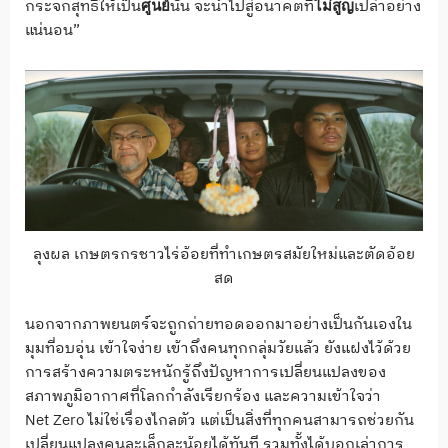
กระจกสุทธิให้เป็น
นั้น จะนำไปสู่อนาคตที่
เปล่าอย่าง
ศูนย์
ไม่สูญ
แน่นอน”
ลุงผล เกษตรกรชาวไร่อ้อยที่ทำเกษตรสมัยใหม่และตัดอ้อย
สด
นอกจากภาพยนตร์จะถูกถ่ายทอดออกมาอย่างเป็นกันเองใน
มุมที่อบอุ่น เข้าใจง่าย เข้าถึงคนทุกกลุ่มวัยแล้ว ยังแฝงไว้ด้วย
การสร้างความตระหนักรู้ถึงปัญหาการเปลี่ยนแปลงของ
สภาพภูมิอากาศที่โลกกำลังเรียกร้อง และความเข้าใจว่า
Net Zero ไม่ใช่เรื่องไกลตัว แต่เป็นสิ่งที่ทุกคนสามารถช่วยกัน
เปลี่ยนแปลงคนละเล็กละน้อยได้ทันที รวมทั้งได้บอกเล่าการ