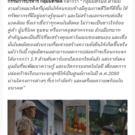
กล่าวว่า
กลุ่มมิตรผล ดำเนิน
กรรมการบริหาร
กลุ่มมิตรผล
“
งานด้วยแนวคิดที่มุ่งมั่นให้คนรอบข้างมีคุณภาพชีวิตที่ดีขึ้น ใช้
ทรัพยากรที่มีอยู่อย่างรู้คุณค่า และไม่สร้างผลกระทบต่อสิ่ง
แวดล้อม
ซึ่งเราเชื่อว่าทุกคนในสังคม
ไม่ว่าจะเป็นชาวไร่อ้อย
คู่ค้า
ผู้บริโภค
ชุมชน
หรือภาคอุตสาหกรรม
ล้วนมีบทบาท
สำคัญและเป็นฮีโร่ที่จะสร้างคุณค่าในแบบของตนเอง
และเชื่อ
มั่นในพลังของส่วนรวมที่จะช่วยสร้างความยั่งยืนให้เกิดขึ้นจริง
แม้ว่าวันนี้
กลุ่มมิตรผลสามารถลดการปล่อยก๊าซเรือนกระจก
ได้มากกว่า
1
.
9
ล้านตันคาร์บอนไดออกไซด์แล้ว
แต่เรายังคง
มุ่งมั่นที่จะพัฒนาความรู้
และนวัตกรรมเทคโนโลยี
เพื่อลดการ
ปล่อยก๊าซเรือนกระจกสุทธิให้เป็นศูนย์
ภายในปี ค.ศ.
2050
ผ่านโครงการต่างๆ
ที่เรากำลังทำ
และเตรียมความพร้อมใน
อนาคต
”