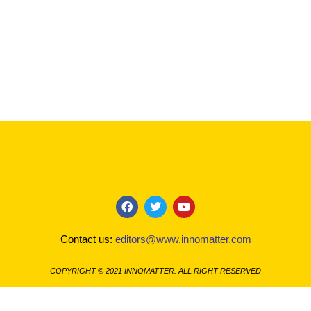
F
T
Y
a
w
o
c
i
u
Contact us:
editors@www.innomatter.com
e
t
t
b
t
u
o
e
b
COPYRIGHT © 2021 INNOMATTER. ALL RIGHT RESERVED
o
r
e
k