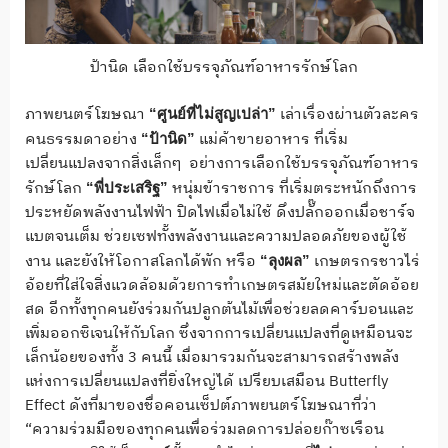
ป้านิด เลือกใช้บรรจุภัณฑ์อาหารรักษ์โลก
ภาพยนตร์โฆษณา
เล่าเรื่องผ่านตัวละคร
“
ศูนย์ที่ไม่สูญเปล่า
”
คนธรรมดาอย่าง
แม่ค้าขายอาหาร ที่เริ่ม
“
ป้านิด
”
เปลี่ยนแปลงจากสิ่งเล็กๆ อย่างการเลือกใช้บรรจุภัณฑ์อาหาร
รักษ์โลก
หนุ่มข้าราชการ ที่เริ่มตระหนักถึงการ
“พี่ประเสริฐ”
ประหยัดพลังงานไฟฟ้า ปิดไฟเมื่อไม่ใช้ ดึงปลั๊กออกเมื่อชาร์จ
แบตจนเต็ม ช่วยเซฟทั้งพลังงานและความปลอดภัยของผู้ใช้
งาน และยังให้โอกาสโลกได้พัก หรือ
เกษตรกรชาวไร่
“ลุงผล”
อ้อยที่ใส่ใจสิ่งแวดล้อมด้วยการทำเกษตรสมัยใหม่และตัดอ้อย
สด อีกทั้งทุกคนยังร่วมกันปลูกต้นไม้เพื่อช่วยลดคาร์บอนและ
เพิ่มออกซิเจนให้กับโลก ซึ่งจากการเปลี่ยนแปลงที่ดูเหมือนจะ
เล็กน้อยของทั้ง 3 คนนี้ เมื่อมารวมกันจะสามารถสร้างพลัง
แห่งการเปลี่ยนแปลงที่ยิ่งใหญ่ได้ เปรียบเสมือน Butterfly
Effect ดังที่มาของชื่อคอนเซ็ปต์ภาพยนตร์โฆษณาที่ว่า
“ความร่วมมือของทุกคนเพื่อร่วมลดการปล่อยก๊าซเรือน