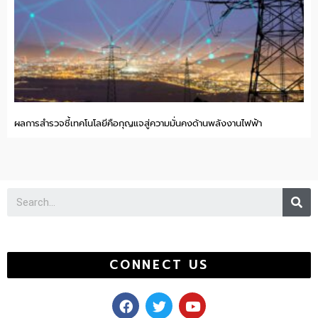
ผลการสำรวจชี้เทคโนโลยีคือกุญแจสู่ความมั่นคงด้านพลังงานไฟฟ้า
Se
CONNECT US
F
T
Y
a
w
o