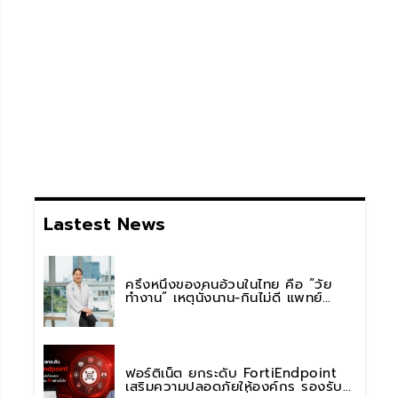
Lastest News
ครึ่งหนึ่งของคนอ้วนในไทย คือ “วัย
ทำงาน” เหตุนั่งนาน-กินไม่ดี แพทย์
รพ.วิมุต พหลโยธิน เตือน “อย่าดูแค่เลข
บนตาชั่ง” แนะปรับพฤติกรรมระยะยาว
ฟอร์ติเน็ต ยกระดับ FortiEndpoint
เสริมความปลอดภัยให้องค์กร รองรับ