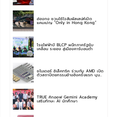
การใช้งาน AI อย่างมั่นใจ
ฮ่องกง ชวนใช้ใจสัมผัสเสน่ห์เปิด
แคมเปญ “Only in Hong Kong”
โรงไฟฟ้าบี BLCP ผนึกภาครัฐขับ
เคลื่อน ระยอง สู่เมืองคาร์บอนต่ำ
ชไนเดอร์ อิเล็คทริค ร่วมกับ AMD เปิด
ตัวสถาปัตยกรรมอ้างอิงครั้งแรก บน
แพลตฟอร์ม “Helios” เร่งการติดตั้งใช้
งานสำหรับ AI Factory
TRUE คิกออฟ Gemini Academy
เสริมทักษะ AI นักศึกษา