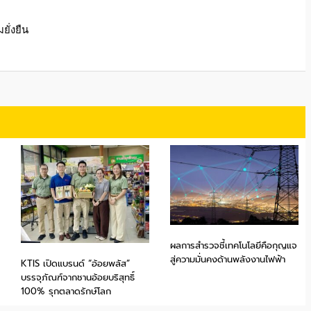
ั่งยืน
ผลการสำรวจชี้เทคโนโลยีคือกุญแจ
สู่ความมั่นคงด้านพลังงานไฟฟ้า
KTIS เปิดแบรนด์ “อ้อยพลัส”
บรรจุภัณฑ์จากชานอ้อยบริสุทธิ์
100% รุกตลาดรักษ์โลก