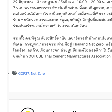
29 มิถุนายน – 3 กรกฎาคม 2565 เวลา 10.00 – 20.00 น. ณ 
7 รอบ พระชนมพรรษา จังหวัดเชียงใหม่ จึงขอเชิญชวนทุกท่า
ลดโลกร้อนได้อย่างไร เหมืองปูนซีเมนต์ เหมืองแร่สีเขียว 
ร้อน ชมนิทรรศการและพบปะพูดคุยกับผู้ผลิตปูนซีเมนต์ของไทย ท
ร่วมกันสร้างสรรค์ความเข้าใจการลดโลกร้อน
รวมทั้ง ดร.พิรุณ สัยยะสิทธิ์พานิช เลขาธิการสำนักงานนโ
พิเศษ ‘การบูรณาการความร่วมมือสู่ Thailand Net Zero’ พ
โลกร้อน ลดก๊าซเรือนกระจก ด้วยปูนซีเมนต์ไฮดรอลิก” ในวันที
ชมผ่าน YOUTUBE Thai Cement Manufactures Association
COP27
,
Net Zero