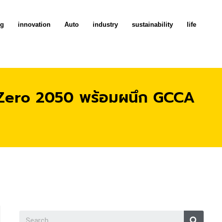
ng
innovation
Auto
industry
sustainability
life
 Zero 2050 พร้อมผนึก GCCA
Searc