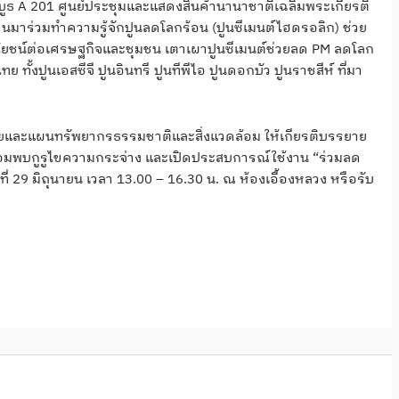
บูธ A 201 ศูนย์ประชุมและแสดงสินค้านานาชาติเฉลิมพระเกียรติ
นมาร่วมทำความรู้จักปูนลดโลกร้อน (ปูนซีเมนต์ไฮดรอลิก) ช่วย
ประโยชน์ต่อเศรษฐกิจและชุมชน เตาเผาปูนซีเมนต์ช่วยลด PM ลดโลก
ั้งปูนเอสซีจี ปูนอินทรี ปูนทีพีไอ ปูนดอกบัว ปูนราชสีห์ ที่มา
ยบายและแผนทรัพยากรธรรมชาติและสิ่งแวดล้อม ให้เกียรติบรรยาย
ร้อมพบกูรูไขความกระจ่าง และเปิดประสบการณ์ใช้งาน “ร่วมลด
่ 29 มิถุนายน เวลา 13.00 – 16.30 น. ณ ห้องเอื้องหลวง หรือรับ