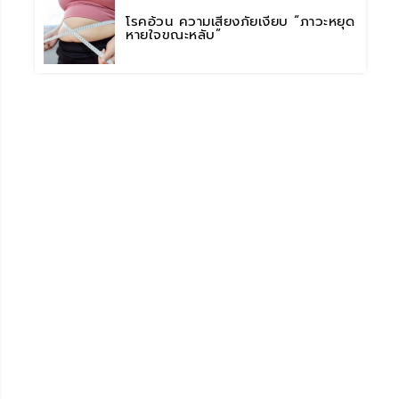
โรคอ้วน ความเสี่ยงภัยเงียบ “ภาวะหยุด
หายใจขณะหลับ”