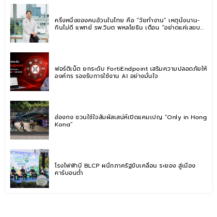
ครึ่งหนึ่งของคนอ้วนในไทย คือ “วัยทำงาน” เหตุนั่งนาน-
กินไม่ดี แพทย์ รพ.วิมุต พหลโยธิน เตือน “อย่าดูแค่เลขบน
ตาชั่ง” แนะปรับพฤติกรรมระยะยาว
ฟอร์ติเน็ต ยกระดับ FortiEndpoint เสริมความปลอดภัยให้
องค์กร รองรับการใช้งาน AI อย่างมั่นใจ
ฮ่องกง ชวนใช้ใจสัมผัสเสน่ห์เปิดแคมเปญ “Only in Hong
Kong”
โรงไฟฟ้าบี BLCP ผนึกภาครัฐขับเคลื่อน ระยอง สู่เมือง
คาร์บอนต่ำ