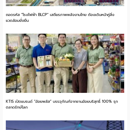
ถอดรหัส “โรงไฟฟ้า BLCP” เสถียรภาพพลังงานไทย ต้องเดินหน้าคู่สิ่ง
แวดล้อมยั่งยืน
KTIS เปิดแบรนด์ “อ้อยพลัส” บรรจุภัณฑ์จากชานอ้อยบริสุทธิ์ 100% รุก
ตลาดรักษ์โลก