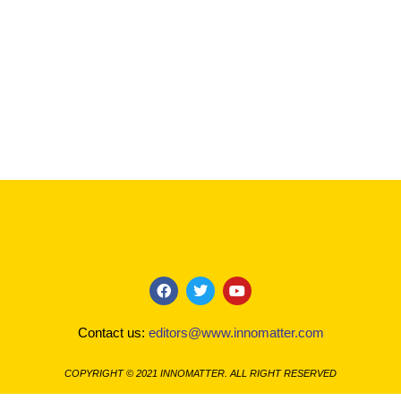
F
T
Y
a
w
o
c
i
u
Contact us:
editors@www.innomatter.com
e
t
t
b
t
u
o
e
b
COPYRIGHT © 2021 INNOMATTER. ALL RIGHT RESERVED
o
r
e
k