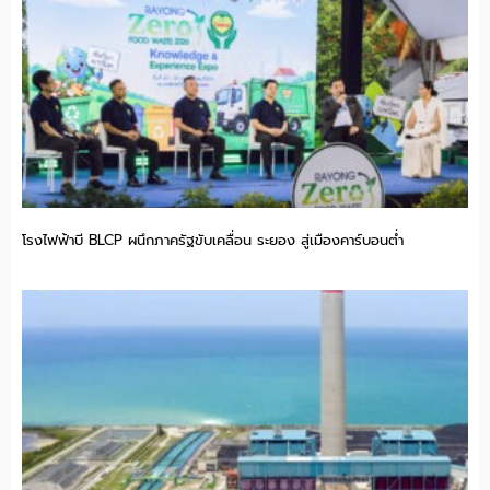
โรงไฟฟ้าบี BLCP ผนึกภาครัฐขับเคลื่อน ระยอง สู่เมืองคาร์บอนต่ำ