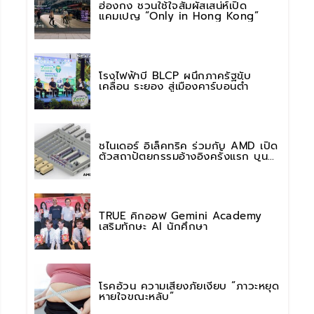
ฮ่องกง ชวนใช้ใจสัมผัสเสน่ห์เปิด
แคมเปญ “Only in Hong Kong”
โรงไฟฟ้าบี BLCP ผนึกภาครัฐขับ
เคลื่อน ระยอง สู่เมืองคาร์บอนต่ำ
ชไนเดอร์ อิเล็คทริค ร่วมกับ AMD เปิด
ตัวสถาปัตยกรรมอ้างอิงครั้งแรก บน
แพลตฟอร์ม “Helios” เร่งการติดตั้งใช้
งานสำหรับ AI Factory
TRUE คิกออฟ Gemini Academy
เสริมทักษะ AI นักศึกษา
โรคอ้วน ความเสี่ยงภัยเงียบ “ภาวะหยุด
หายใจขณะหลับ”