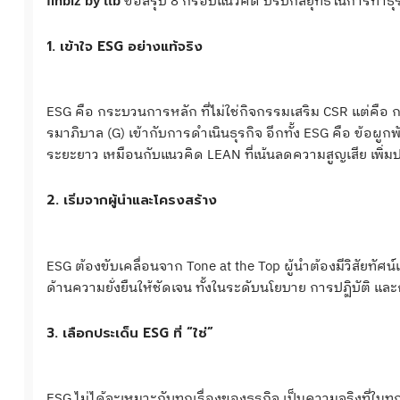
ขอสรุป 8 กรอบแนวคิด ปรับกลยุทธ์ในการทำธุรก
finbiz by ttb
1. เข้าใจ ESG อย่างแท้จริง
ESG คือ กระบวนการหลัก ที่ไม่ใช่กิจกรรมเสริม CSR แต่คือ ก
รมาภิบาล (G) เข้ากับการดำเนินธุรกิจ อีกทั้ง ESG คือ ข้อผู
ระยะยาว เหมือนกับแนวคิด LEAN ที่เน้นลดความสูญเสีย เพิ่ม
2. เริ่มจากผู้นำและโครงสร้าง
ESG ต้องขับเคลื่อนจาก Tone at the Top ผู้นำต้องมีวิสัยทัศ
ด้านความยั่งยืนให้ชัดเจน ทั้งในระดับนโยบาย การปฏิบัติ 
3. เลือกประเด็น ESG ที่ “ใช่”
ESG ไม่ได้จะเหมาะกับทุกเรื่องของธุรกิจ เป็นความจริงที่ในทุ