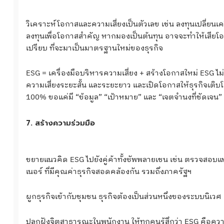
วิเคราะห์โอกาสและความเสี่ยงเป็นตัวเลข เช่น ลงทุนเปลี่ยน
ลงทุนเพื่อโอกาสสำคัญ หากมองเป็นต้นทุน อาจจะทำให้เสียโอก
เปรียบ ที่จะมาเป็นมาตรฐานใหม่ของธุรกิจ
ESG = เครื่องมือบริหารความเสี่ยง + สร้างโอกาสใหม่ ESG ไม่
ความเสี่ยงระยะสั้น และระยะยาว และเปิดโอกาสให้ธุรกิจเติบโตอย
100% ขอแค่มี “ข้อมูล” “เป้าหมาย” และ “เจตจำนงที่ชัดเจน”
7. สร้างความร่วมมือ
ขยายแนวคิด ESG ไปยังคู่ค้าทั้งซัพพลายเชน เช่น ตรวจสอบแห
เนอร์ ที่มีคุณค่าธุรกิจสอดคล้องกัน รวมถึงภาครัฐฯ
ผูกธุรกิจเข้ากับชุมชน ธุรกิจต้องเป็นส่วนหนึ่งของระบบนิเวศ 
ปลูกฝังจิตสาธารณะในพนักงาน ให้ทุกคนรู้สึกว่า ESG คือค