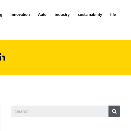
ng
innovation
Auto
industry
sustainability
life
่า
Searc