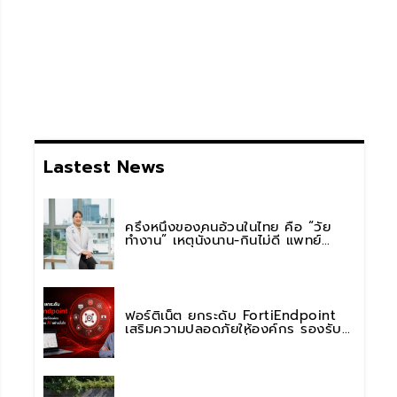
Lastest News
ครึ่งหนึ่งของคนอ้วนในไทย คือ “วัย
ทำงาน” เหตุนั่งนาน-กินไม่ดี แพทย์
รพ.วิมุต พหลโยธิน เตือน “อย่าดูแค่เลข
บนตาชั่ง” แนะปรับพฤติกรรมระยะยาว
ฟอร์ติเน็ต ยกระดับ FortiEndpoint
เสริมความปลอดภัยให้องค์กร รองรับ
การใช้งาน AI อย่างมั่นใจ