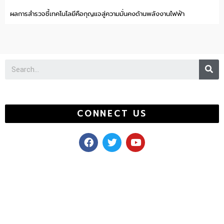
ผลการสำรวจชี้เทคโนโลยีคือกุญแจสู่ความมั่นคงด้านพลังงานไฟฟ้า
Se
CONNECT US
F
T
Y
a
w
o
c
i
u
e
t
t
b
t
u
o
e
b
o
r
e
k