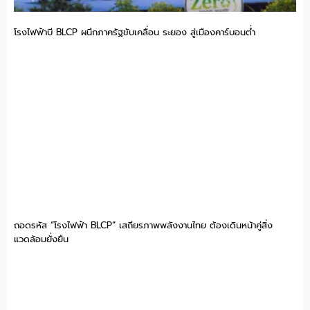
โรงไฟฟ้าบี BLCP ผนึกภาครัฐขับเคลื่อน ระยอง สู่เมืองคาร์บอนต่ำ
ถอดรหัส “โรงไฟฟ้า BLCP” เสถียรภาพพลังงานไทย ต้องเดินหน้าคู่สิ่ง
แวดล้อมยั่งยืน