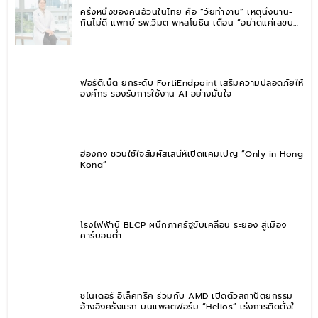
ครึ่งหนึ่งของคนอ้วนในไทย คือ “วัยทำงาน” เหตุนั่งนาน-
กินไม่ดี แพทย์ รพ.วิมุต พหลโยธิน เตือน “อย่าดูแค่เลขบน
ตาชั่ง” แนะปรับพฤติกรรมระยะยาว
ฟอร์ติเน็ต ยกระดับ FortiEndpoint เสริมความปลอดภัยให้
องค์กร รองรับการใช้งาน AI อย่างมั่นใจ
ฮ่องกง ชวนใช้ใจสัมผัสเสน่ห์เปิดแคมเปญ “Only in Hong
Kong”
โรงไฟฟ้าบี BLCP ผนึกภาครัฐขับเคลื่อน ระยอง สู่เมือง
คาร์บอนต่ำ
ชไนเดอร์ อิเล็คทริค ร่วมกับ AMD เปิดตัวสถาปัตยกรรม
อ้างอิงครั้งแรก บนแพลตฟอร์ม “Helios” เร่งการติดตั้งใช้
งานสำหรับ AI Factory