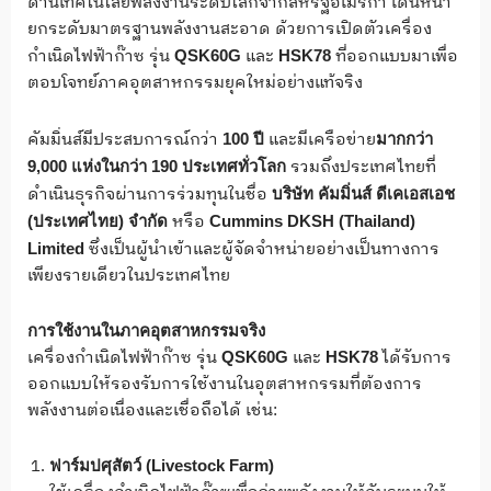
ด้านเทคโนโลยีพลังงานระดับโลกจากสหรัฐอเมริกา เดินหน้า
ยกระดับมาตรฐานพลังงานสะอาด ด้วยการเปิดตัวเครื่อง
กำเนิดไฟฟ้าก๊าซ รุ่น
และ
ที่ออกแบบมาเพื่อ
QSK60G
HSK78
ตอบโจทย์ภาคอุตสาหกรรมยุคใหม่อย่างแท้จริง
คัมมิ่นส์มีประสบการณ์กว่า
และมีเครือข่าย
100
ปี
มากกว่า
รวมถึงประเทศไทยที่
9,000
แห่งในกว่า
190
ประเทศทั่วโลก
ดำเนินธุรกิจผ่านการร่วมทุนในชื่อ
บริษัท คัมมิ่นส์ ดีเคเอสเอช
หรือ
(ประเทศไทย) จำกัด
Cummins DKSH (Thailand)
ซึ่งเป็นผู้นำเข้าและผู้จัดจำหน่ายอย่างเป็นทางการ
Limited
เพียงรายเดียวในประเทศไทย
การใช้งานในภาคอุตสาหกรรมจริง
เครื่องกำเนิดไฟฟ้าก๊าซ รุ่น
และ
ได้รับการ
QSK
60
G
HSK
78
ออกแบบให้รองรับการใช้งานในอุตสาหกรรมที่ต้องการ
พลังงานต่อเนื่องและเชื่อถือได้ เช่น:
ฟาร์มปศุสัตว์ (
Livestock Farm)