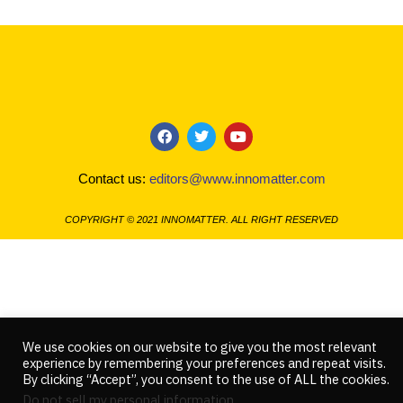
F
T
Y
a
w
o
c
i
u
Contact us:
editors@www.innomatter.com
e
t
t
b
t
u
o
e
b
COPYRIGHT © 2021 INNOMATTER. ALL RIGHT RESERVED
o
r
e
k
We use cookies on our website to give you the most relevant
experience by remembering your preferences and repeat visits.
By clicking “Accept”, you consent to the use of ALL the cookies.
Do not sell my personal information
.