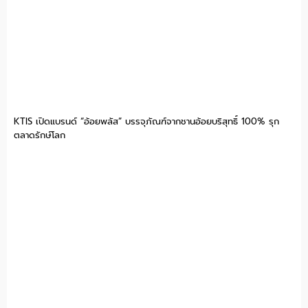
KTIS เปิดแบรนด์ “อ้อยพลัส” บรรจุภัณฑ์จากชานอ้อยบริสุทธิ์ 100% รุก
ตลาดรักษ์โลก