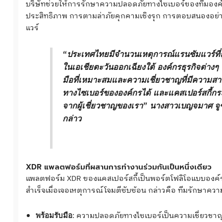
บริษัทช่วยให้การรักษาความปลอดภัยทางไซเบอร์ของทีมองค์
ประสิทธิภาพ การตามล่าภัยคุกคามเชิงรุก การตอบสนองอย่าง
แวร์
“
ประเทศไทยมีจำนวนเหตุการณ์แรนซัมแวร์ที่ถ
ในเอเชียตะวันออกเฉียงใต้ องค์กรธุรกิจต่างๆ 
มือที่เหมาะสมและความเชี่ยวชาญที่มีความสา
ทางไซเบอร์ขององค์กรได้ และแคสเปอร์สกี้กระ
จากผู้เชี่ยวชาญของเรา”
นางสาวเบญจมาศ จูฑา
กล่าว
XDR แพลตฟอร์มที่ผสานการทำงานร่วมกันเป็นหนึ่งเดียว
แพลตฟอร์ม XDR ของแคสเปอร์สกี้เป็นพอร์ตโฟลิโอแบบองค์ร
สำเร็จเมื่อเจอเหตุการณ์โจมตีซับซ้อน กล่าวคือ ทีมรักษาค
: ความปลอดภัยทางไซเบอร์เป็นความเชี่ยวชาญด้า
พร้อมรับมือ