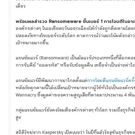
เดียว
พร้อมผลสำรวจ Ransomeware ขึ้นเบอร์ 1 การโจมตีในอาเ
องค์กรต่างๆ ในเอเชียตะวันออกเฉียงใต้กำลังถูกติดตามโดย
ปลอดภัยทางไซเบอร์ระดับโลก คาดการณ์ว่าแนวโน้มดังกล่าวจะด
เป้าหมายมากขึ้น
แรนซัมแวร์ (Ransomware) เป็นมัลแวร์ประเภทหนึ่งที่ล็อกคอ
การรับคีย์ “ถอดรหัส” หรือรับข้อมูลคืน เหยื่อจำเป็นจ่ายค่าไ
แรนซัมแวร์มีพัฒนาการมาไกลตั้งแต่
การโจมตีแรนซัมแวร์ครั
หลังภัยคุกคามนี้ได้เปลี่ยนเป้าหมายจากผู้ใช้ทั่วไปเป็นองค์กร
Wannacry ซึ่งมูลค่าของความสูญเสียที่ตามมาประมาณ 4 พัน
กลุ่มแรนซัมแวร์ยังคงโจมตีองค์กรต่างๆ ทั่วโลก รวมถึงธุรกิ
สูง
สถิติใหม่จาก Kaspersky เปิดเผยว่า ในปีที่แล้วโซลูชันธุรก