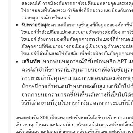
ของตนได้ การป้องกันจากการโจมตีแบบหลายจุดและเหตุการณ์
ให้การมองเห็นโดยรวม กำจัดสิ่งที่กีดขวาง และป้องกัน
ต่อเหตุการณ์ทางไซเบอร์
: ความเชี่ยวชาญขั้นสูงที่มีอยู่ขององค์ก
รับทราบข้อมูล
ไซเบอร์กำลังเปลี่ยนแปลงและขยายตัวอย่างต่อเนื่อง การใ
ไซเบอร์ ด้วยการมองเห็นภัยคุกคามทางไซเบอร์ที่กำหนด
ภัยคุกคามที่พัฒนาอย่างต่อเนื่อง ผู้เชี่ยวชาญด้านควา
ไซเบอร์ที่จำเป็นและให้ทันสมัย เพื่อช่วยป้องกันภัยคุกคามห
: หากพบเหตุการณ์ที่ซับซ้อนหรือ APT แม้
เสริมทัพ
ควรได้เข้าถึงการสนับสนุนภายนอกเพื่อรับข้อมูล
การตามล่าภัยคุกคาม และการตอบสนองต่อเหตุการ
มักจะมีการกำหนดเป้าหมายระดับสูง แต่ก็มักไม่กำ
จากภายนอกสามารถชี้ให้เห็นเส้นทางที่เป็นไปได้ข
วิธีที่เด็ดขาดที่สุดในการกำจัดออกจากระบบที่นำไ
แพลตฟอร์ม XDR เป็นแพลตฟอร์มเทคโนโลยีการรักษาความปล
เชี่ยวชาญด้านความปลอดภัยทางไซเบอร์ สามารถปรับเปลี่ยน
เครื่องมือความปลอดภัยแบบแยกส่วนเข้ากับแพลตฟอร์มการต