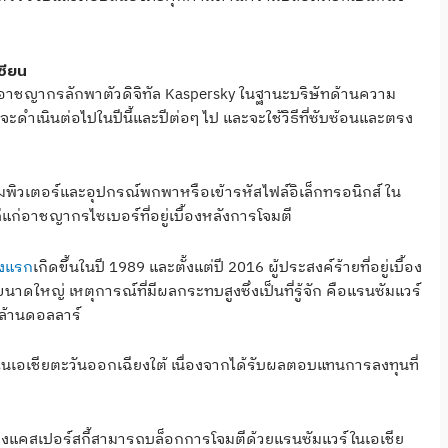
ซียน
อาชญากรลักพาตัวดิจิทัล Kaspersky ในฐานะบริษัทด้านความ
ำเนินต่อไปในปีนี้และปีต่อๆ ไป และจะใช้วิธีที่ซับซ้อนและตรง
มพิวเตอร์และอุปกรณ์พกพาหรือเข้ารหัสไฟล์อิเล็กทรอนิกส์ ใน
ถ่แก่อาชญากรไซเบอร์ที่อยู่เบื้องหลังการโจมตี
้งแรก
เกิดขึ้นในปี 1989 และตั้งแต่ปี 2016 ผู้ประสงค์ร้ายที่อยู่เบื้อง
ขนาดใหญ่ เหตุการณ์ที่มีผลกระทบสูงซึ่งเป็นที่รู้จัก คือแรนซัมแวร์
ล้านดอลลาร์
จในเอเชียตะวันออกเฉียงใต้ เนื่องจากได้รับผลตอบแทนการลงทุนที่
ิจของแคสเปอร์สกี้สามารถบล็อกการโจมตีด้วยแรนซัมแวร์ในเอเชีย