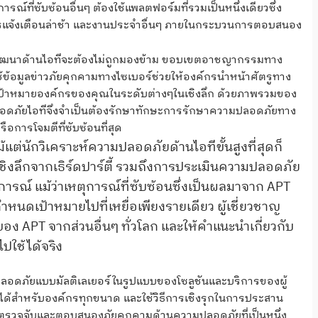
ที่ซับซ้อนอื่นๆ ต้องใช้แพลตฟอร์มที่รวมเป็นหนึ่งเดียวซึ่ง
การแจ้งเตือนล่าช้า และงานประจำอื่นๆ ภายในกระบวนการตอบสนอง
รที่พัฒนาด้านไอทีจะต้องไม่ถูกมองข้าม ขอบเขตอาชญากรรมทาง
ช้ข้อมูลข่าวภัยคุกคามทางไซเบอร์ช่วยให้องค์กรนำหน้าศัตรูทาง
เป้าหมายองค์กรของคุณในระดับต่างๆในเชิงลึก ด้วยภาพรวมของ
มปลอดภัยไอทีจึงจำเป็นต้องรักษาทักษะการรักษาความปลอดภัยทาง
รือการโจมตีที่ซับซ้อนที่สุด
แต่นักวิเคราะห์ความปลอดภัยด้านไอทีขั้นสูงที่สุดก็
เชิงลึกจากเธิร์ดปาร์ตี้ รวมถึงการประเมินความปลอดภัย
ณ์ แม้ว่าเหตุการณ์ที่ซับซ้อนซึ่งเป็นผลมาจาก APT
หนดเป้าหมายไปที่เหยื่อเพียงรายเดียว ผู้เชี่ยวชาญ
อง APT จากส่วนอื่นๆ ทั่วโลก และให้คำแนะนำเกี่ยวกับ
ปใช้ได้จริง
อดภัยแบบมัลติเลเยอร์ในรูปแบบของโซลูชันและบริการของผู้
ได้สำหรับองค์กรทุกขนาด และใช้วิธีการเชิงรุกในการประสาน
รวจจับและตอบสนองภัยคุกคามด้านความปลอดภัยที่เป็นหนึ่ง