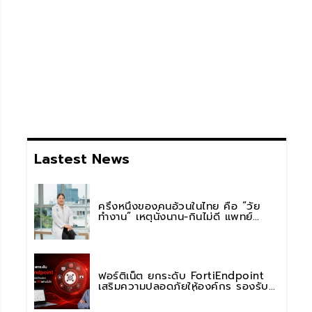
Lastest News
ครึ่งหนึ่งของคนอ้วนในไทย คือ “วัย
ทำงาน” เหตุนั่งนาน-กินไม่ดี แพทย์
รพ.วิมุต พหลโยธิน เตือน “อย่าดูแค่เลข
บนตาชั่ง” แนะปรับพฤติกรรมระยะยาว
ฟอร์ติเน็ต ยกระดับ FortiEndpoint
เสริมความปลอดภัยให้องค์กร รองรับ
การใช้งาน AI อย่างมั่นใจ