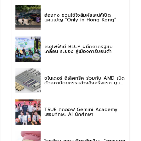
ฮ่องกง ชวนใช้ใจสัมผัสเสน่ห์เปิด
แคมเปญ “Only in Hong Kong”
โรงไฟฟ้าบี BLCP ผนึกภาครัฐขับ
เคลื่อน ระยอง สู่เมืองคาร์บอนต่ำ
ชไนเดอร์ อิเล็คทริค ร่วมกับ AMD เปิด
ตัวสถาปัตยกรรมอ้างอิงครั้งแรก บน
แพลตฟอร์ม “Helios” เร่งการติดตั้งใช้
งานสำหรับ AI Factory
TRUE คิกออฟ Gemini Academy
เสริมทักษะ AI นักศึกษา