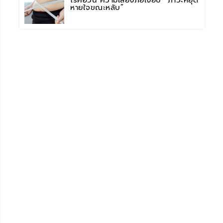
โรคอ้วน ความเสี่ยงภัยเงียบ “ภาวะหยุด
หายใจขณะหลับ”