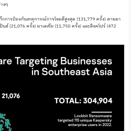
ต่างๆ
นทึกการป้องกันเหตุการณ์การโจมตีสูงสุด (131,779 ครั้ง) ตามมา
ินส์ (21,076 ครั้ง) มาเลเซีย (11,750 ครั้ง) และสิงคโปร์ (472