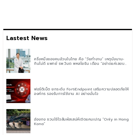
Lastest News
ครึ่งหนึ่งของคนอ้วนในไทย คือ “วัยทำงาน” เหตุนั่งนาน-
กินไม่ดี แพทย์ รพ.วิมุต พหลโยธิน เตือน “อย่าดูแค่เลขบน
ตาชั่ง” แนะปรับพฤติกรรมระยะยาว
ฟอร์ติเน็ต ยกระดับ FortiEndpoint เสริมความปลอดภัยให้
องค์กร รองรับการใช้งาน AI อย่างมั่นใจ
ฮ่องกง ชวนใช้ใจสัมผัสเสน่ห์เปิดแคมเปญ “Only in Hong
Kong”