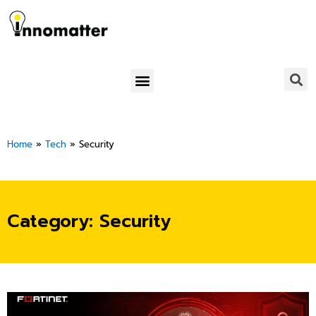
Skip
to
content
Menu
Home
»
Tech
»
Security
Category: Security
Page
Page
Page
Page