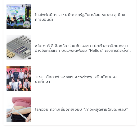
โรงไฟฟ้าบี BLCP ผนึกภาครัฐขับเคลื่อน ระยอง สู่เมือง
คาร์บอนต่ำ
ชไนเดอร์ อิเล็คทริค ร่วมกับ AMD เปิดตัวสถาปัตยกรรม
อ้างอิงครั้งแรก บนแพลตฟอร์ม “Helios” เร่งการติดตั้งใช้
งานสำหรับ AI Factory
TRUE คิกออฟ Gemini Academy เสริมทักษะ AI
นักศึกษา
โรคอ้วน ความเสี่ยงภัยเงียบ “ภาวะหยุดหายใจขณะหลับ”