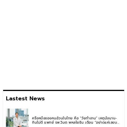
Lastest News
ครึ่งหนึ่งของคนอ้วนในไทย คือ “วัยทำงาน” เหตุนั่งนาน-
กินไม่ดี แพทย์ รพ.วิมุต พหลโยธิน เตือน “อย่าดูแค่เลขบน
ตาชั่ง” แนะปรับพฤติกรรมระยะยาว