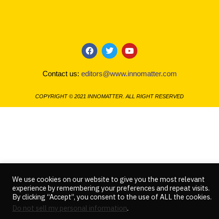
F
T
Y
a
w
o
c
i
u
Contact us:
editors@www.innomatter.com
e
t
t
b
t
u
o
e
b
COPYRIGHT © 2021 INNOMATTER. ALL RIGHT RESERVED
o
r
e
k
We use cookies on our website to give you the most relevant
experience by remembering your preferences and repeat visits.
By clicking “Accept”, you consent to the use of ALL the cookies.
Do not sell my personal information
.