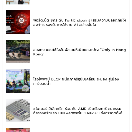
ฟอร์ติเน็ต ยกระดับ FortiEndpoint เสริมความปลอดภัยให้
องค์กร รองรับการใช้งาน AI อย่างมั่นใจ
ฮ่องกง ชวนใช้ใจสัมผัสเสน่ห์เปิดแคมเปญ “Only in Hong
Kong”
โรงไฟฟ้าบี BLCP ผนึกภาครัฐขับเคลื่อน ระยอง สู่เมือง
คาร์บอนต่ำ
ชไนเดอร์ อิเล็คทริค ร่วมกับ AMD เปิดตัวสถาปัตยกรรม
อ้างอิงครั้งแรก บนแพลตฟอร์ม “Helios” เร่งการติดตั้งใช้
งานสำหรับ AI Factory