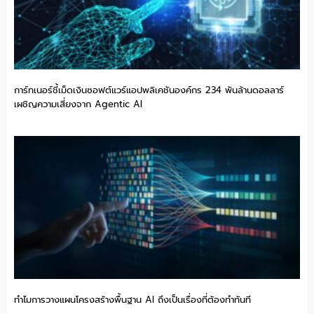
การ์ทเนอร์ชี้เม็ดเงินซอฟต์แวร์แอปพลิเคชันองค์กร 234 พันล้านดอลลาร์
เผชิญความเสี่ยงจาก Agentic AI
ทำไมการวางแผนโครงสร้างพื้นฐาน AI ถึงเป็นเรื่องที่ต้องทำทันที