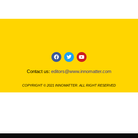
F
T
Y
a
w
o
c
i
u
Contact us:
editors@www.innomatter.com
e
t
t
b
t
u
o
e
b
COPYRIGHT © 2021 INNOMATTER. ALL RIGHT RESERVED
o
r
e
k