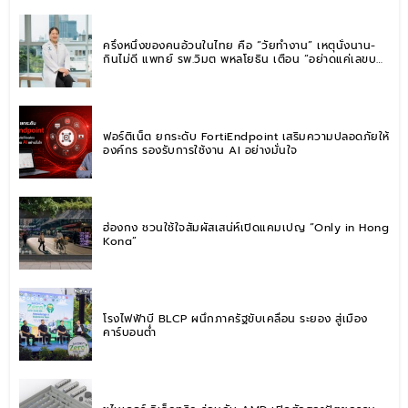
ครึ่งหนึ่งของคนอ้วนในไทย คือ “วัยทำงาน” เหตุนั่งนาน-
กินไม่ดี แพทย์ รพ.วิมุต พหลโยธิน เตือน “อย่าดูแค่เลขบน
ตาชั่ง” แนะปรับพฤติกรรมระยะยาว
ฟอร์ติเน็ต ยกระดับ FortiEndpoint เสริมความปลอดภัยให้
องค์กร รองรับการใช้งาน AI อย่างมั่นใจ
ฮ่องกง ชวนใช้ใจสัมผัสเสน่ห์เปิดแคมเปญ “Only in Hong
Kong”
โรงไฟฟ้าบี BLCP ผนึกภาครัฐขับเคลื่อน ระยอง สู่เมือง
คาร์บอนต่ำ