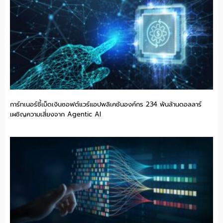
การ์ทเนอร์ชี้เม็ดเงินซอฟต์แวร์แอปพลิเคชันองค์กร 234 พันล้านดอลลาร์
เผชิญความเสี่ยงจาก Agentic AI