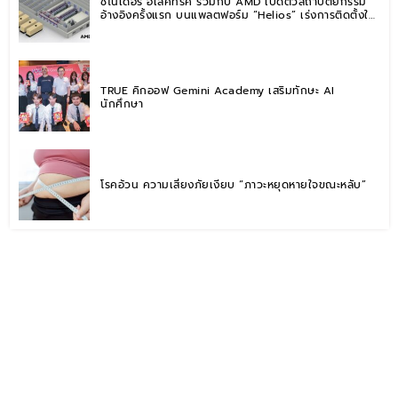
ชไนเดอร์ อิเล็คทริค ร่วมกับ AMD เปิดตัวสถาปัตยกรรม
อ้างอิงครั้งแรก บนแพลตฟอร์ม “Helios” เร่งการติดตั้งใช้
งานสำหรับ AI Factory
TRUE คิกออฟ Gemini Academy เสริมทักษะ AI
นักศึกษา
โรคอ้วน ความเสี่ยงภัยเงียบ “ภาวะหยุดหายใจขณะหลับ”