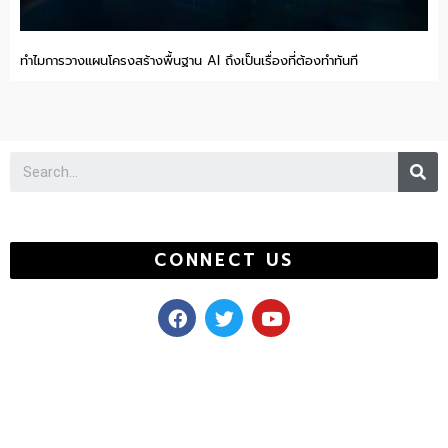
ทำไมการวางแผนโครงสร้างพื้นฐาน AI ถึงเป็นเรื่องที่ต้องทำทันที
Se
CONNECT US
F
T
Y
a
w
o
c
i
u
e
t
t
b
t
u
o
e
b
o
r
e
k