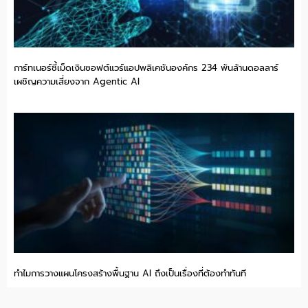
การ์ทเนอร์ชี้เม็ดเงินซอฟต์แวร์แอปพลิเคชันองค์กร 234 พันล้านดอลลาร์
เผชิญความเสี่ยงจาก Agentic AI
ทำไมการวางแผนโครงสร้างพื้นฐาน AI ถึงเป็นเรื่องที่ต้องทำทันที