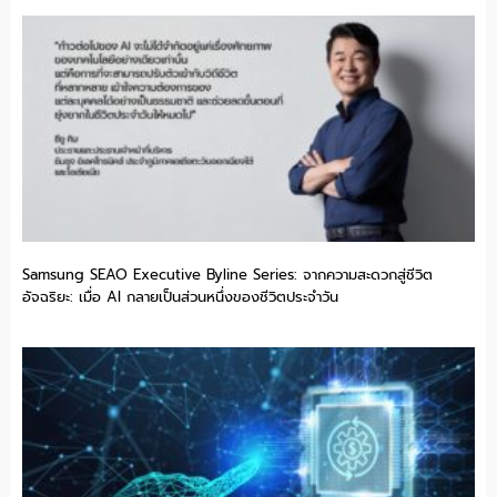
Samsung SEAO Executive Byline Series: จากความสะดวกสู่ชีวิต
อัจฉริยะ: เมื่อ AI กลายเป็นส่วนหนึ่งของชีวิตประจำวัน