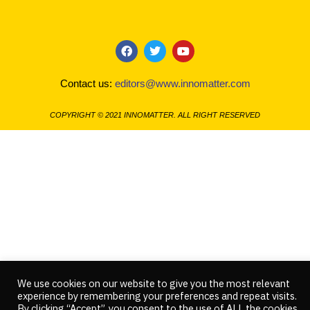
F
T
Y
a
w
o
c
i
u
Contact us:
editors@www.innomatter.com
e
t
t
b
t
u
o
e
b
COPYRIGHT © 2021 INNOMATTER. ALL RIGHT RESERVED
o
r
e
k
We use cookies on our website to give you the most relevant
experience by remembering your preferences and repeat visits.
By clicking “Accept”, you consent to the use of ALL the cookies.