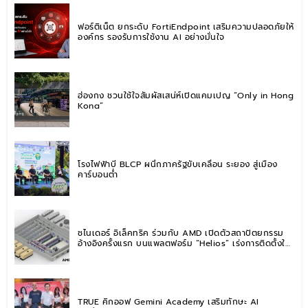
ฟอร์ติเน็ต ยกระดับ FortiEndpoint เสริมความปลอดภัยให้
องค์กร รองรับการใช้งาน AI อย่างมั่นใจ
ฮ่องกง ชวนใช้ใจสัมผัสเสน่ห์เปิดแคมเปญ “Only in Hong
Kong”
โรงไฟฟ้าบี BLCP ผนึกภาครัฐขับเคลื่อน ระยอง สู่เมือง
คาร์บอนต่ำ
ชไนเดอร์ อิเล็คทริค ร่วมกับ AMD เปิดตัวสถาปัตยกรรม
อ้างอิงครั้งแรก บนแพลตฟอร์ม “Helios” เร่งการติดตั้งใช้
งานสำหรับ AI Factory
TRUE คิกออฟ Gemini Academy เสริมทักษะ AI