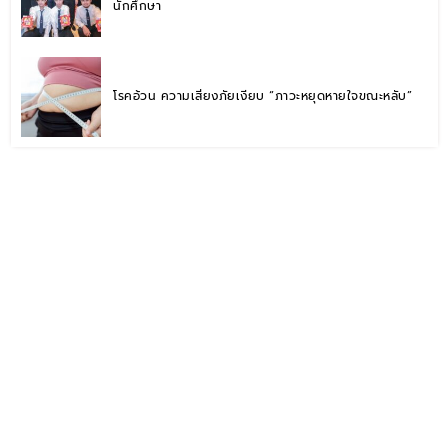
นักศึกษา
โรคอ้วน ความเสี่ยงภัยเงียบ “ภาวะหยุดหายใจขณะหลับ”