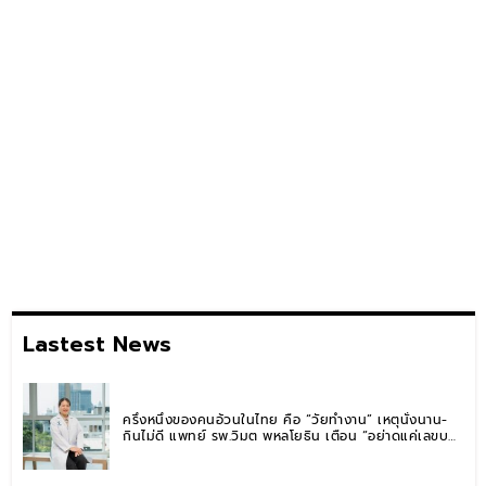
Lastest News
ครึ่งหนึ่งของคนอ้วนในไทย คือ “วัยทำงาน” เหตุนั่งนาน-
กินไม่ดี แพทย์ รพ.วิมุต พหลโยธิน เตือน “อย่าดูแค่เลขบน
ตาชั่ง” แนะปรับพฤติกรรมระยะยาว