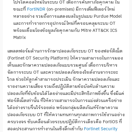
โปรโตคอลใหม่ในระบบ OT เพื่อการค้นหาภัยคุกคาม ใน
ขณะที่
FortiNDR
(on-premises) มีการเพิ่มฟีเจอร์ใหม่
หลายอย่าง รวมถึงการแสดงผลในรูปแบบ Purdue Model
และการทำรายการอุปกรณ์ใหม่ที่ครอบคลุมระบบ OT
พร้อมเชื่อมโยงข้อมูลภัยคุกคามกับ Mitre ATT&CK ICS
Matrix
แพลตฟอร์มด้านการรักษาปลอดภัยระบบ OT ของฟอร์ติเน็ต
(Fortinet OT Security Platform) ให้ความสามารถในการมอง
เห็นและรักษาความปลอดภัยแบบรวมศูนย์ เพื่อการบริหาร
จัดการระบบ OT และความปลอดภัยของไซต์งานจากระยะ
ไกล ช่วยให้ลูกค้าสามารถประเมิน รักษาความปลอดภัยและ
รายงานความเสี่ยง รวมถึงปฏิบัติตามข้อบังคับด้านความ
ปลอดภัยที่ซับซ้อนได้โดยง่ายและมีประสิทธิภาพยิ่งขึ้น ซึ่งมีแค่
ฟอร์ติเน็ตเท่านั้น ที่ให้ความสามารถในการแบ่งส่วนเครือข่าย
ได้อย่างราบรื่นไร้รอยต่อ พร้อมกลุ่มผลิตภัณฑ์รักษาความ
ปลอดภัยระบบ OT ที่ให้ความทนทานทุกสภาพการใช้งานอย่าง
ครบวงจร ขับเคลื่อนด้วยระบบปฏิบัติการเดียวคือ FortiOS ที่
สอดประสานการทำงานในเชิงลึกเข้ากับ
Fortinet Security