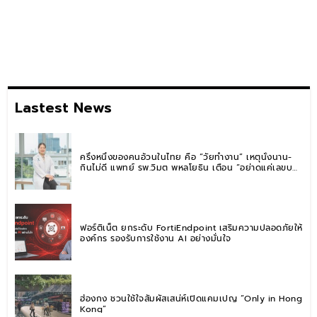
Lastest News
ครึ่งหนึ่งของคนอ้วนในไทย คือ “วัยทำงาน” เหตุนั่งนาน-
กินไม่ดี แพทย์ รพ.วิมุต พหลโยธิน เตือน “อย่าดูแค่เลขบน
ตาชั่ง” แนะปรับพฤติกรรมระยะยาว
ฟอร์ติเน็ต ยกระดับ FortiEndpoint เสริมความปลอดภัยให้
องค์กร รองรับการใช้งาน AI อย่างมั่นใจ
ฮ่องกง ชวนใช้ใจสัมผัสเสน่ห์เปิดแคมเปญ “Only in Hong
Kong”