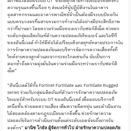
สภาพแวดล้อมระบบ OT ซึ่งภัยคุกคามทางไซเบอร์ยังคงทวี
ความรุนแรงขึ้นเรื่อย ๆ ส่งผลให้ผู้ปฏิบัติงานในอาคาร
อุตสาหกรรมและอาคารพาณิชย์จำเป็นต้องมีระบบป้องกัน
แบบครบวงจรที่ผสานรวมการทำงานได้อย่างมีประสิทธิภาพ
กว่าที่ผ่านมา โดยความร่วมมือของเรากับฟอร์ติเน็ต ช่วยยก
ระดับกลุ่มผลิตภัณฑ์ด้านความปลอดภัยไซเบอร์ และไอซีที
ของฮันนี่เวลล์ ทำให้มีข้อได้เปรียบเชิงกลยุทธ์หลายประการใน
การรักษาความปลอดภัยและบริหารจัดการความเสี่ยงทั้งที่
ไซต์งานของลูกค้าและจากระยะไกลเช่นกัน นับเป็นการ
ตอกย้ำถึงความมุ่งมั่นในความร่วมมือระหว่างเรากับฟอร์ติ
เน็ต”
“ฮันนี่เวลล์ใช้ทั้ง Fortinet FortiGate และ FortiGate Rugged
series ร่วมกับกลุ่มผลิตภัณฑ์ด้านการรักษาความปลอดภัย
ไซเบอร์สำหรับระบบ OT ของฮันนี่เวลล์ เพื่อมอบบริการที่
เหนือชั้น ช่วยลดความเสี่ยง เพิ่มความยืดหยุ่น และดำเนินงาน
ได้สอดคล้องตามกฎระเบียบมากยิ่งขึ้น ช่วยรักษาความ
ปลอดภัยในการดำเนินงานตั้งแต่ระดับเอดจ์จนถึงภายใน
องค์กร”
มานิช โกยัล ผู้จัดการทั่วไป ฝ่ายรักษาความปลอดภัย