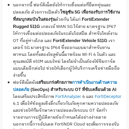
นอกจากนี้ ฟอร์ติเน็ตยังให้การเชื่อมต่อที่ยืดหยุ่นและ
ปลอดภัย ด้วยการเปิดตัว
โซลูชัน
5G เพื่อรองรับการใช้งาน
ด้วยกัน ได้แก่
ที่สมบุกสมบันในสองรุ่น
FortiExtender
เกตเวย์ WAN 5G ไร้สาย มาตรฐาน IP67
Rugged 511G
ให้การเชื่อมต่อปลอดภัยในระดับไฮสปีด สำหรับไซต์งาน
OT ที่อยู่ห่างไกล และ
เรา
FortiExtender Vehicle 511G
เตอร์ 5G มาตรฐาน IP64 ซึ่งออกแบบมาสำหรับยาน
พาหนะ โดยทั้งสองโซลูชันนี้มาพร้อม Wi-Fi 6 ในตัว และ
คุณสมบัติ eSIM แบบใหม่ โดยไม่จำเป็นต้องใช้ซิมการ์ด
แบบเดิมอีกต่อไป ช่วยให้เลือกผู้ให้บริการเครือข่ายมือถือ
ง่ายขึ้น
ฟอร์ติเน็ตยัง
เสริมแกร่งศักยภาพ
การดำเนินงานด้านความ
ปลอดภัย
(
SecOps) สำหรับระบบ OT ที่ขับเคลื่อนด้วย AI
โดยเสริมประสิทธิภาพ
FortiAnalyzer
6 และ
FortiDeceptor
6.1 เพื่อให้ข้อมูลเชิงลึกเกี่ยวกับภัยคุกคามความปลอดภัย
และช่วยให้ทีมรักษาความปลอดภัยระบบ OT จัดทำ
รายงานการปฏิบัติตามข้อกำหนดได้อย่างง่ายดาย
นอกจากนี้การอัปเดต FortiNDR Cloud จะเพิ่มการรองรับ