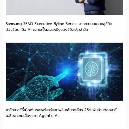
Samsung SEAO Executive Byline Series: จากความสะดวกสู่ชีวิต
อัจฉริยะ: เมื่อ AI กลายเป็นส่วนหนึ่งของชีวิตประจำวัน
การ์ทเนอร์ชี้เม็ดเงินซอฟต์แวร์แอปพลิเคชันองค์กร 234 พันล้านดอลลาร์
เผชิญความเสี่ยงจาก Agentic AI