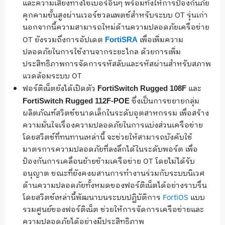
และความเสี่ยงทางไซเบอร์อื่นๆ พร้อมทั้งให้การป้องกันภัย
คุกคามขั้นสูงผ่านเวอร์ชวลแพตช์สำหรับระบบ OT รุ่นเก่า
นอกจากนี้ความสามารถใหม่ด้านความปลอดภัยเครือข่าย
OT ยังรวมถึงการอัปเดต
เพื่อเพิ่มความ
FortiSRA
ปลอดภัยในการใช้งานจากระยะไกล ด้วยการเพิ่ม
ประสิทธิภาพการจัดการรหัสลับและรหัสผ่านสำหรับสภาพ
แวดล้อมระบบ OT
ฟอร์ติเน็ตยังได้เปิดตัว
และ
FortiSwitch Rugged 108F
ซึ่งเป็นการขยายกลุ่ม
FortiSwitch Rugged 112F-POE
ผลิตภัณฑ์สวิตช์ขนาดเล็กในระดับอุตสาหกรรม เพื่อสร้าง
ความมั่นใจเรื่องความปลอดภัยในการแบ่งส่วนเครือข่าย
โดยสวิตช์ที่ทนทานเหล่านี้ จะช่วยให้สามารถบังคับใช้
มาตรการความปลอดภัยที่ลงลึกได้ในระดับพอร์ต เพื่อ
ป้องกันการเคลื่อนย้ายข้ามเครือข่าย OT โดยไม่ได้รับ
อนุญาต ขณะที่ยังคงผสานการทำงานร่วมกับระบบนิเวศ
ด้านความปลอดภัยทั้งหมดของฟอร์ติเน็ตได้อย่างราบรื่น
โดยสวิตช์เหล่านี้พัฒนาบนระบบปฏิบัติการ
FortiOS
แบบ
รวมศูนย์ของฟอร์ติเน็ต ช่วยให้การจัดการเครือข่ายและ
ความปลอดภัยได้อย่างมีประสิทธิภาพ