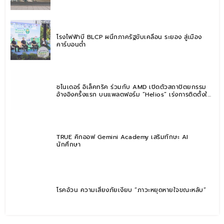
โรงไฟฟ้าบี BLCP ผนึกภาครัฐขับเคลื่อน ระยอง สู่เมือง
คาร์บอนต่ำ
ชไนเดอร์ อิเล็คทริค ร่วมกับ AMD เปิดตัวสถาปัตยกรรม
อ้างอิงครั้งแรก บนแพลตฟอร์ม “Helios” เร่งการติดตั้งใช้
งานสำหรับ AI Factory
TRUE คิกออฟ Gemini Academy เสริมทักษะ AI
นักศึกษา
โรคอ้วน ความเสี่ยงภัยเงียบ “ภาวะหยุดหายใจขณะหลับ”