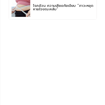
โรคอ้วน ความเสี่ยงภัยเงียบ “ภาวะหยุด
หายใจขณะหลับ”