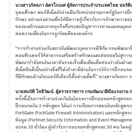
นางสาวภัคธภา ฉัตรโกเมศ ผู้จัดการประจำประเทศไทย ฟอร์ติเ
อุดมศึกษา ฟอร์ติเน็ตยังร่วมมือกับหน่วยงานภาครัฐในการฝึกอ
ทักษะ อย่างเร่งด่วนเพื่อให้มีความรู้เกี่ยวกับการรักษาคว
ขององค์กรและภาคธุรกิจที่ประสบปัญหาการขาดแคลนบุคลากรที่
ต่อความเสี่ยงในการถูกโจมตีขององค์กร
“การทำงานร่วมกับสถาบันพัฒนาบุคลากรดิจิทัล กรมพัฒนาฝ
คอมพิวเตอร์ให้สามารถเสริมสร้างทักษะและต่อยอดไปสู่การ
พัฒนากำลังคนในเวลาอันรวดเร็วเพื่อเติมเต็มช่องว่างในต
ติเน็ตยินดีเป็นอย่างยิ่งที่ได้เข้ามามีส่วนในการให้การฝึ
ที่มีทักษะด้านไซเบอร์ซีเคียวริตี้อย่างเต็มที่” นางสาวภัคธภา ก
นายสมบัติ โพธิวัฒน์ ผู้ตรวจราชการ กรมพัฒนาฝีมือแรงงาน
ครั้งนี้เป็นการทำงานร่วมกันในโครงการฝึกอบรมหลักสูตรยกร
ฝึกอบรมใน 2 หลักสูตร ได้แก่ การเรียนการสอนในหลักสูตร
FortiGate (FortiGate Firewall Administration) และหลัก
ข้อมูล (Fortinet Security Information and Event Managem
อบรม 30 ชั่วโมง ผู้เข้ารับการอบรมหลักสูตรละ 30 คน โดยผู้