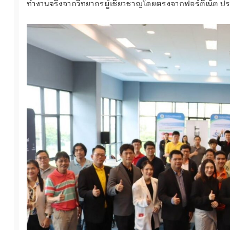
ทำงานจริงจากวิทยากรผู้เชี่ยวชาญโดยตรงจากฟอร์ติเน็ต ป