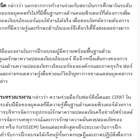
กล่าวว่า นอกจากการทำงานร่วมกับสถาบันการศึกษาในระดับ
น็ต
บรมบุคคลทั่วไปที่มีพื้นฐานทางด้านคอมพิวเตอร์ที่ต้องการเพิ่ม
ามปลอดภัยบนไซเบอร์แบบใช้งานได้จริง เพื่อตอบโจทย์ความต้องการ
มีความรู้และทักษะด้านไซเบอร์ซีเคียวริตี้ซึ่งส่งผลอย่างมาก
ีมือแรงงานในการฝึกอบรมผู้มีความพร้อมพื้นฐานด้าน
ดูแลรักษาความปลอดภัยบนไซเบอร์ คืออีกหนึ่งเส้นทางของการ
ำแหน่งด้านความปลอดภัยทางไซเบอร์ขององค์กรและภาคธุรกิจ ฟอร์
กอบรมและถ่ายทอดความรู้เพื่อช่วยแก้ไขปัญหาการขาดแคลนบุคคลากร
ล่าว
กล่าวว่า ความร่วมมือกับฟอร์ติเน็ตและ CIPAT ใน
 กระทรวงแรงงาน
ะดับฝีมือของบุคคลที่มีความรู้พื้นฐานด้านคอมพิวเตอร์ด้วยการ
การบริหารจัดการอุปกรณ์รักษาความปลอดภัยเครือข่ายไฟร์วอลล์
สูตรการจัดการเหตุการณ์และการรักษาความมั่นคงปลอดภัยของ
ent หรือ FortiSIEM) โดยแต่ละหลักสูตรมีระยะเวลาในการฝึก
เข้ารับการฝึกอบรมได้เรียนรู้ทั้งภาคทฤษฎีและภาคปฏิบัติเพื่อการ