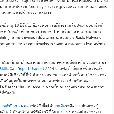
้ถือเป็นสิ่งสำคัญประการหนึ่งในการขับเคลื่อนการพัฒนากำลังคน
ักดันให้ประเทศไทยก้าวสู่ยุคเศรษฐกิจและสังคมดิจิทัลอย่างเต็ม
ร กรมพัฒนาฝีมือแรงงาน กล่าว
ต้องมีอายุ 18 ปีขึ้นไป มีประสบการณ์ทำงานหรือประกอบอาชีพที่
ชีพ (ปวช.) หรือเทียบเท่าในสาขาไอที หรือสาขาที่เกี่ยวข้องกับ
aining) ของกรมพัฒนาฝีมือแรงงาน หลักสูตร Basic Network
หลักสูตรการพัฒนาอาชีพเฝ้าระวังและป้องกันภัยทางไซเบอร์ของ
ับโลกที่ขับเคลื่อนการผสานรวมของระบบเน็ตเวิร์กกิ้งและซีเคียว
 Skills Gap Report ประจำปี 2024
จากฟอร์ติเน็ต ซึ่งชี้ให้เห็นถึง
บอร์ซีเคียวริตี้ที่กำลังส่งผลกระทบต่อองค์กรทั่วโลก โดยผลการ
ารละเมิดข้อมูลเป็นผลมาจากผลมาจากช่องว่างด้านทักษะความ
งได้รับความนิยมและความเชื่อถือเป็นอย่างสูงจากนายจ้าง เพราะ
ี่ทันสมัย
 ประจำปี 2024
ของฟอร์ติเน็ตได้
ประเมิน
ว่ามีความต้องการผู้
โตด้านกำลังคนไซเบอร์ซีเคียวริตี้ โดย 70% ขององค์กรต่างระบุ