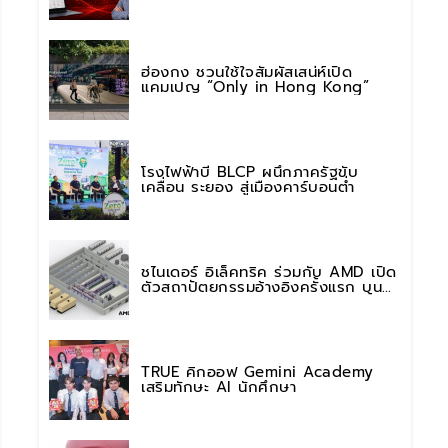
การใช้งาน AI อย่างมั่นใจ
ฮ่องกง ชวนใช้ใจสัมผัสเสน่ห์เปิด
แคมเปญ “Only in Hong Kong”
โรงไฟฟ้าบี BLCP ผนึกภาครัฐขับ
เคลื่อน ระยอง สู่เมืองคาร์บอนต่ำ
ชไนเดอร์ อิเล็คทริค ร่วมกับ AMD เปิด
ตัวสถาปัตยกรรมอ้างอิงครั้งแรก บน
แพลตฟอร์ม “Helios” เร่งการติดตั้งใช้
งานสำหรับ AI Factory
TRUE คิกออฟ Gemini Academy
เสริมทักษะ AI นักศึกษา