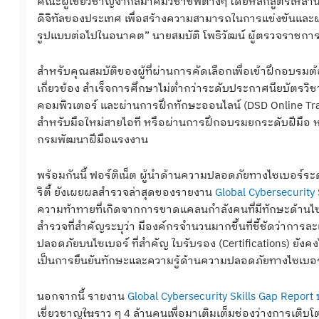
คณะผู้เชี่ยวชาญจากสมาคมวิชาชีพต่างๆ โดยหลักสูตรเหล่านี
ดิจิทัลของประเทศ เพื่อสร้างความสามารถในการแข่งขันและผล
รูปแบบต่อไปในอนาคต” นายสมบัติ โพธิวัฒน์ ผู้ตรวจราชกา
สำหรับคุณสมบัติของผู้ที่ผ่านการคัดเลือกเพื่อเข้าฝึกอบรม
เกี่ยวข้อง สำเร็จการศึกษาไม่ต่ำกว่าระดับประกาศนียบัตรวิชา
คอมพิวเตอร์ และผ่านการฝึกทักษะออนไลน์ (DSD Online Tr
สำหรับมือใหม่สายไอที หรือผ่านการฝึกอบรมยกระดับฝีมือ 
กรมพัฒนาฝีมือแรงงาน
พร้อมกันนี้ ฟอร์ติเน็ต ผู้นำด้านความปลอดภัยทางไซเบอร์ระด
ริตี้ ยังเผยผลสำรวจล่าสุดของรายงาน
Global Cybersecurity
ความท้าทายที่เกิดจากการขาดแคลนกำลังคนที่มีทักษะด้านไซเ
สำรวจที่สำคัญระบุว่า มีองค์กรจำนวนมากขึ้นที่ชี้ชัดว่าก
ปลอดภัยบนไซเบอร์ ที่สำคัญ ใบรับรอง (Certifications) ยังค
เป็นการยืนยันทักษะและความรู้ด้านความปลอดภัยทางไซเบอร์ท
นอกจากนี้ รายงาน
Global Cybersecurity Skills Gap Report
เชี่ยวชาญ
ใน
ราว ๆ 4 ล้านคนเพื่อมาเติมเต็มช่องว่างการเติบ