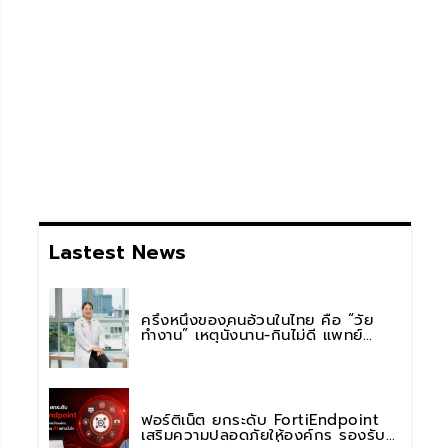
Lastest News
ครึ่งหนึ่งของคนอ้วนในไทย คือ “วัย
ทำงาน” เหตุนั่งนาน-กินไม่ดี แพทย์
รพ.วิมุต พหลโยธิน เตือน “อย่าดูแค่เลข
บนตาชั่ง” แนะปรับพฤติกรรมระยะยาว
ฟอร์ติเน็ต ยกระดับ FortiEndpoint
เสริมความปลอดภัยให้องค์กร รองรับ