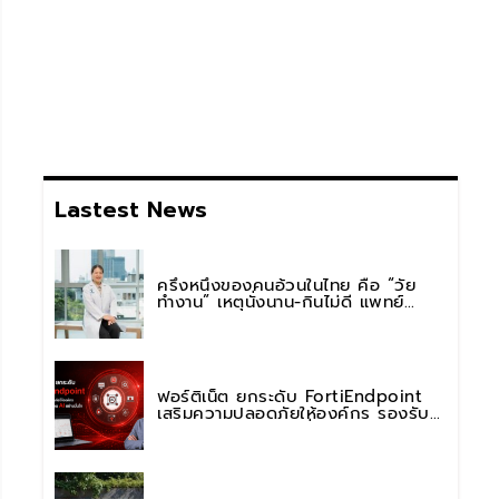
Lastest News
ครึ่งหนึ่งของคนอ้วนในไทย คือ “วัย
ทำงาน” เหตุนั่งนาน-กินไม่ดี แพทย์
รพ.วิมุต พหลโยธิน เตือน “อย่าดูแค่เลข
บนตาชั่ง” แนะปรับพฤติกรรมระยะยาว
ฟอร์ติเน็ต ยกระดับ FortiEndpoint
เสริมความปลอดภัยให้องค์กร รองรับ
การใช้งาน AI อย่างมั่นใจ