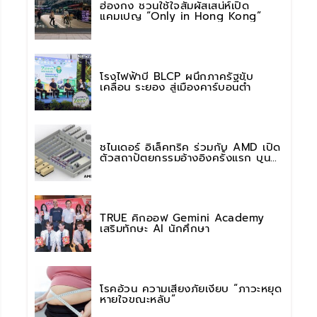
ฮ่องกง ชวนใช้ใจสัมผัสเสน่ห์เปิด
แคมเปญ “Only in Hong Kong”
โรงไฟฟ้าบี BLCP ผนึกภาครัฐขับ
เคลื่อน ระยอง สู่เมืองคาร์บอนต่ำ
ชไนเดอร์ อิเล็คทริค ร่วมกับ AMD เปิด
ตัวสถาปัตยกรรมอ้างอิงครั้งแรก บน
แพลตฟอร์ม “Helios” เร่งการติดตั้งใช้
งานสำหรับ AI Factory
TRUE คิกออฟ Gemini Academy
เสริมทักษะ AI นักศึกษา
โรคอ้วน ความเสี่ยงภัยเงียบ “ภาวะหยุด
หายใจขณะหลับ”