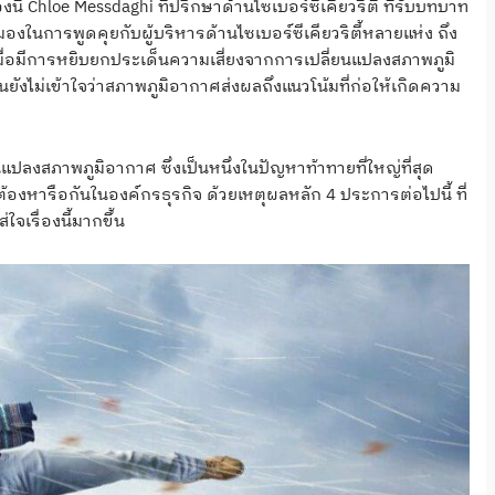
ี้ Chloe Messdaghi ที่ปรึกษาด้านไซเบอร์ซีเคียวริตี้ ที่รับบทบาท
มองในการพูดคุยกับผู้บริหารด้านไซเบอร์ซีเคียวริตี้หลายแห่ง ถึง
ื่อมีการหยิบยกประเด็นความเสี่ยงจากการเปลี่ยนแปลงสภาพภูมิ
ังไม่เข้าใจว่าสภาพภูมิอากาศส่งผลถึงแนวโน้มที่ก่อให้เกิดความ
ปลงสภาพภูมิอากาศ ซึ่งเป็นหนึ่งในปัญหาท้าทายที่ใหญ่ที่สุด
้องหารือกันในองค์กรธุรกิจ ด้วยเหตุผลหลัก 4 ประการต่อไปนี้ ที่
จเรื่องนี้มากขึ้น