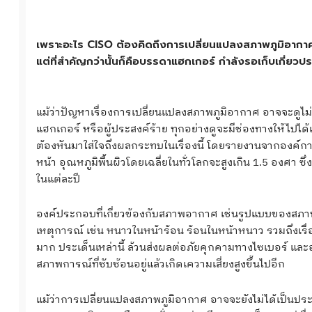
เพราะอะไร CISO ต้องคิดถึงการเปลี่ยนแปลงสภาพภูมิอากา
แต่ที่สำคัญกว่านั้นก็คือบรรดาแฮกเกอร์ กำลังรอเก็บเกี่ยวประโ
แม้ว่าปัญหาเรื่องการเปลี่ยนแปลงสภาพภูมิอากาศ อาจจะดูไม่ค่อย
แฮกเกอร์ หรือผู้ประสงค์ร้าย ทุกอย่างดูจะมีช่องทางให้ไป
ต้องหันมาใส่ใจถึงผลกระทบในเรื่องนี้ โดยรายงานจากองค์การอ
หน้า อุณหภูมิพื้นผิวโดยเฉลี่ยในทั่วโลกจะสูงเกิน 1.5 องศา ซึ
ในแต่ละปี
องค์ประกอบที่เกี่ยวข้องกับสภาพอากาศ เช่นรูปแบบของสภาพ
เหตุการณ์ เช่น หนาวในหน้าร้อน ร้อนในหน้าหนาว รวมถึงเ
มาก ประเด็นเหล่านี้ ล้วนส่งผลต่อภัยคุกคามทางไซเบอร์ แล
สภาพการณ์ที่ซับซ้อนอยู่แล้วเกิดเความเสี่ยงสูงขึ้นไปอีก
แม้ว่าการเปลี่ยนแปลงสภาพภูมิอากาศ อาจจะยังไม่ได้เป็นป