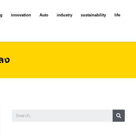
ng
innovation
Auto
industry
sustainability
life
ปลง
Searc