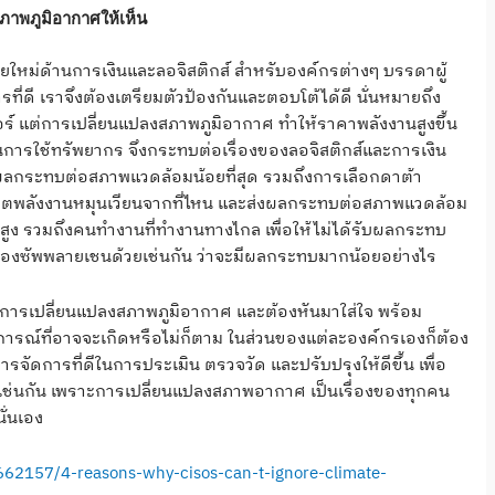
บสภาพภูมิอากาศให้เห็น
หม่ด้านการเงินและลอจิสติกส์ สำหรับองค์กรต่างๆ บรรดาผู้
ที่ดี เราจึงต้องเตรียมตัวป้องกันและตอบโต้ได้ดี นั่นหมายถึง
อร์ แต่การเปลี่ยนแปลงสภาพภูมิอากาศ ทำให้ราคาพลังงานสูงขึ้น
นการใช้ทรัพยากร จึงกระทบต่อเรื่องของลอจิสติกส์และการเงิน
ส่งผลกระทบต่อสภาพแวดล้อมน้อยที่สุด รวมถึงการเลือกดาต้า
รผลิตพลังงานหมุนเวียนจากที่ไหน และส่งผลกระทบต่อสภาพแวดล้อม
มลพิษสูง รวมถึงคนทำงานที่ทำงานทางไกล เพื่อให้ไม่ได้รับผลกระทบ
่องของซัพพลายเชนด้วยเช่นกัน ว่าจะมีผลกระทบมากน้อยอย่างไร
รื่องการเปลี่ยนแปลงสภาพภูมิอากาศ และต้องหันมาใส่ใจ พร้อม
ตุการณ์ที่อาจจะเกิดหรือไม่ก็ตาม ในส่วนของแต่ละองค์กรเองก็ต้อง
จัดการที่ดีในการประเมิน ตรวจวัด และปรับปรุงให้ดีขึ้น เพื่อ
เช่นกัน เพราะการเปลี่ยนแปลงสภาพอากาศ เป็นเรื่องของทุกคน
ั่นเอง
662157/4-reasons-why-cisos-can-t-ignore-climate-