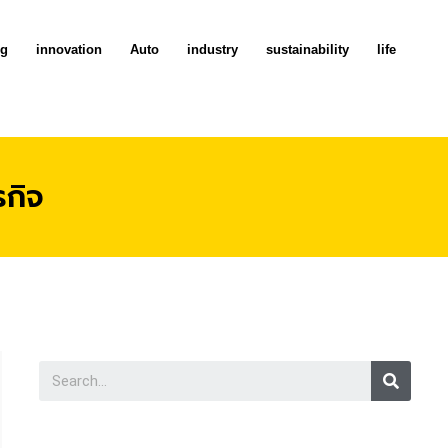
ng
innovation
Auto
industry
sustainability
life
กิจ
Searc