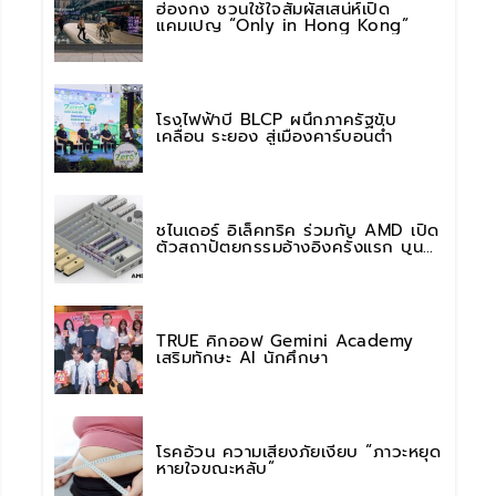
ฮ่องกง ชวนใช้ใจสัมผัสเสน่ห์เปิด
แคมเปญ “Only in Hong Kong”
โรงไฟฟ้าบี BLCP ผนึกภาครัฐขับ
เคลื่อน ระยอง สู่เมืองคาร์บอนต่ำ
ชไนเดอร์ อิเล็คทริค ร่วมกับ AMD เปิด
ตัวสถาปัตยกรรมอ้างอิงครั้งแรก บน
แพลตฟอร์ม “Helios” เร่งการติดตั้งใช้
งานสำหรับ AI Factory
TRUE คิกออฟ Gemini Academy
เสริมทักษะ AI นักศึกษา
โรคอ้วน ความเสี่ยงภัยเงียบ “ภาวะหยุด
หายใจขณะหลับ”