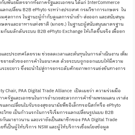
มกับพันธมิตรจากทั้งภาครัฐและเอกชน ได้แก่ InterCommerce
รแลกเปลี่ยน B2B ePhyto ระหว่างประเทศ กรมวิชาการเกษตร ใน
กรมศุลกากร ในฐานะผู้กำกับดูแลการนำเข้า-ส่งออก และสนับสนุน
กษตรและอาหารแห่งชาติ (มกอช.) ในฐานะผู้สนับสนุนมาตรฐาน
กันผลักดันระบบ B2B ePhyto Exchange ให้เกิดขึ้นจริง เพื่อยก
จและประเทศโดยรวม ช่วยลดเวลาและต้นทุนในการดำเนินงาน เพิ่ม
การขยายตัวของการค้าในอนาคต ด้วยระบบถูกออกแบบให้มีความ
ในระยะยาว ซึ่งจะนำไปสู่การยกระดับศักยภาพการแข่งขันทางการ
 Chair, PAA Digital Trade Alliance เปิดเผยว่า ความร่วมมือ
่างภาครัฐและเอกชนในการอำนวยสะดวกการค้าข้ามพรมแดน เราส่ง
รแลกเปลี่ยนใบรับรองสุขอนามัยพืชอิเล็กทรอนิสก์หรือ ePhyto
ละไทย เป็นก้าวแรกในการริเริ่มการแลกเปลี่ยนรูปแบบ B2B
รกันมายาวนาน และเรายังเป็นสมาชิกของ PAA Digital Trade
ายที่เป็นผู้ให้บริการ NSW และผู้ให้บริการเชื่อมโยงข้อมูล