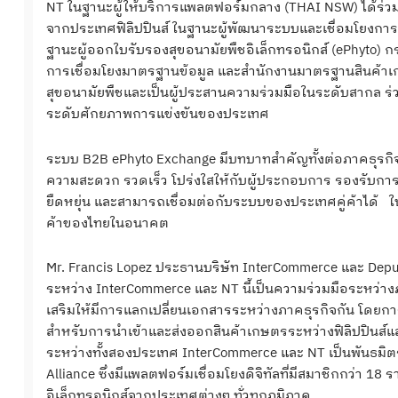
NT ในฐานะผู้ให้บริการแพลตฟอร์มกลาง (THAI NSW) ได้ร่ว
จากประเทศฟิลิปปินส์ ในฐานะผู้พัฒนาระบบและเชื่อมโยงกา
ฐานะผู้ออกใบรับรองสุขอนามัยพืชอิเล็กทรอนิกส์ (ePhyto) 
การเชื่อมโยงมาตรฐานข้อมูล และสำนักงานมาตรฐานสินค้าเ
สุขอนามัยพืชและเป็นผู้ประสานความร่วมมือในระดับสากล ร่วม
ระดับศักยภาพการแข่งขันของประเทศ
ระบบ B2B ePhyto Exchange มีบทบาทสำคัญทั้งต่อภาคธุรกิ
ความสะดวก รวดเร็ว โปร่งใสให้กับผู้ประกอบการ รองรับ
ยืดหยุ่น และสามารถเชื่อมต่อกับระบบของประเทศคู่ค้าได้ 
ค้าของไทยในอนาคต
Mr. Francis Lopez ประธานบริษัท InterCommerce และ Deputy
ระหว่าง InterCommerce และ NT นี้เป็นความร่วมมือระหว
เสริมให้มีการแลกเปลี่ยนเอกสารระหว่างภาคธุรกิจกัน โดยกา
สำหรับการนำเข้าและส่งออกสินค้าเกษตรระหว่างฟิลิปปินส์แ
ระหว่างทั้งสองประเทศ InterCommerce และ NT เป็นพันธมิต
Alliance ซึ่งมีแพลตฟอร์มเชื่อมโยงดิจิทัลที่มีสมาชิกกว่า 18 ร
อิเล็กทรอนิกส์จากประเทศต่างๆ ทั่วทุกภูมิภาค