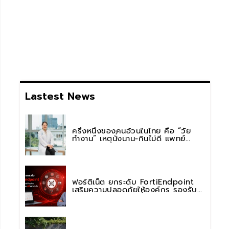
Lastest News
ครึ่งหนึ่งของคนอ้วนในไทย คือ “วัย
ทำงาน” เหตุนั่งนาน-กินไม่ดี แพทย์
รพ.วิมุต พหลโยธิน เตือน “อย่าดูแค่เลข
บนตาชั่ง” แนะปรับพฤติกรรมระยะยาว
ฟอร์ติเน็ต ยกระดับ FortiEndpoint
เสริมความปลอดภัยให้องค์กร รองรับ
การใช้งาน AI อย่างมั่นใจ