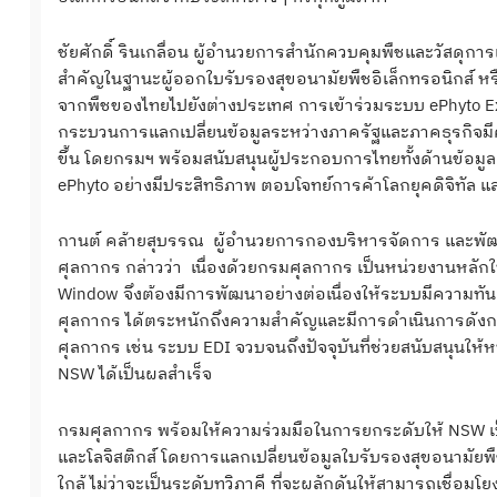
ชัยศักดิ์ รินเกลื่อน ผู้อำนวยการสำนักควบคุมพืชและวัสด
สำคัญในฐานะผู้ออกใบรับรองสุขอนามัยพืชอิเล็กทรอนิกส์ ห
จากพืชของไทยไปยังต่างประเทศ การเข้าร่วมระบบ ePhyto Exch
กระบวนการแลกเปลี่ยนข้อมูลระหว่างภาครัฐและภาคธุรกิจม
ขึ้น โดยกรมฯ พร้อมสนับสนุนผู้ประกอบการไทยทั้งด้านข้อมู
ePhyto อย่างมีประสิทธิภาพ ตอบโจทย์การค้าโลกยุคดิจิทัล และส
กานต์ คล้ายสุบรรณ ผู้อำนวยการกองบริหารจัดการ และพัฒน
ศุลกากร กล่าวว่า เนื่องด้วยกรมศุลกากร เป็นหน่วยงานหลั
Window จึงต้องมีการพัฒนาอย่างต่อเนื่องให้ระบบมีความทั
ศุลกากร ได้ตระหนักถึงความสำคัญและมีการดำเนินการดังกล่
ศุลกากร เช่น ระบบ EDI จวบจนถึงปัจจุบันที่ช่วยสนับสนุนให
NSW ได้เป็นผลสำเร็จ
กรมศุลกากร พร้อมให้ความร่วมมือในการยกระดับให้ NSW เ
และโลจิสติกส์ โดยการแลกเปลี่ยนข้อมูลใบรับรองสุขอนามัยพ
ใกล้ ไม่ว่าจะเป็นระดับทวิภาคี ที่จะผลักดันให้สามารถเชื่อมโ