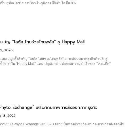
ิ่มขึ้น ธุรกิจ B2B ของบริษัทในภูมิภาคนี้ก็เติบโตขึ้น 8%
คมเปญ “โลตัส ไทยช่วยไทยพลัส” ชู Happy Mall
9, 2026
แคมเปญครั้งสำคัญ “โลตัส ไทยช่วยไทยพลัส” ยกระดับบทบาทธุรกิจค้าปลีกสู่
ย้ำการเป็น “Happy Mall” แคมเปญดังกล่าวต่อยอดความสำเร็จของ “โรลแบ็ค”
ePhyto Exchange” เสริมศักยภาพการส่งออกภาคธุรกิจ
 13, 2025
ตัวระบบ ePhyto Exchange แบบ B2B อย่างเป็นทางการ ยกระดับกระบวนการส่งออกพืช