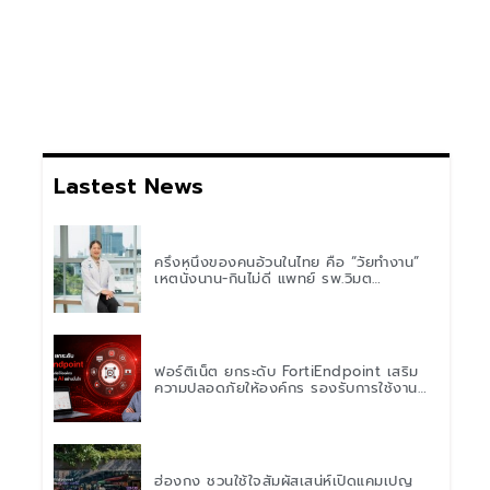
Lastest News
ครึ่งหนึ่งของคนอ้วนในไทย คือ “วัยทำงาน”
เหตุนั่งนาน-กินไม่ดี แพทย์ รพ.วิมุต
พหลโยธิน เตือน “อย่าดูแค่เลขบนตาชั่ง” แนะ
ปรับพฤติกรรมระยะยาว
ฟอร์ติเน็ต ยกระดับ FortiEndpoint เสริม
ความปลอดภัยให้องค์กร รองรับการใช้งาน
AI อย่างมั่นใจ
ฮ่องกง ชวนใช้ใจสัมผัสเสน่ห์เปิดแคมเปญ