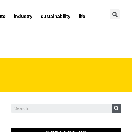
Se
uto
industry
sustainability
life
Sear