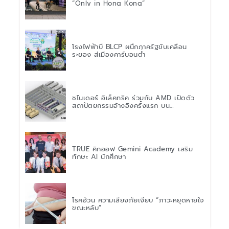
“Only in Hong Kong”
โรงไฟฟ้าบี BLCP ผนึกภาครัฐขับเคลื่อน
ระยอง สู่เมืองคาร์บอนต่ำ
ชไนเดอร์ อิเล็คทริค ร่วมกับ AMD เปิดตัว
สถาปัตยกรรมอ้างอิงครั้งแรก บน
แพลตฟอร์ม “Helios” เร่งการติดตั้งใช้งาน
สำหรับ AI Factory
TRUE คิกออฟ Gemini Academy เสริม
ทักษะ AI นักศึกษา
โรคอ้วน ความเสี่ยงภัยเงียบ “ภาวะหยุดหายใจ
ขณะหลับ”