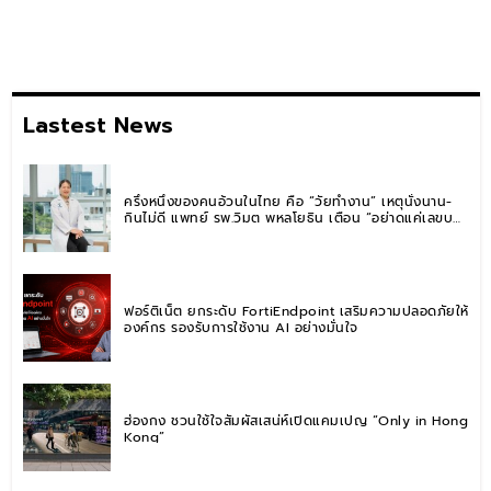
Lastest News
ครึ่งหนึ่งของคนอ้วนในไทย คือ “วัยทำงาน” เหตุนั่งนาน-
กินไม่ดี แพทย์ รพ.วิมุต พหลโยธิน เตือน “อย่าดูแค่เลขบน
ตาชั่ง” แนะปรับพฤติกรรมระยะยาว
ฟอร์ติเน็ต ยกระดับ FortiEndpoint เสริมความปลอดภัยให้
องค์กร รองรับการใช้งาน AI อย่างมั่นใจ
ฮ่องกง ชวนใช้ใจสัมผัสเสน่ห์เปิดแคมเปญ “Only in Hong
Kong”