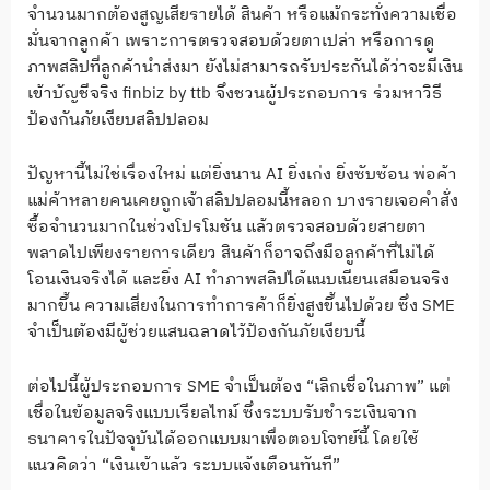
จำนวนมากต้องสูญเสียรายได้ สินค้า หรือแม้กระทั่งความเชื่อ
มั่นจากลูกค้า เพราะการตรวจสอบด้วยตาเปล่า หรือการดู
ภาพสลิปที่ลูกค้านำส่งมา ยังไม่สามารถรับประกันได้ว่าจะมีเงิน
เข้าบัญชีจริง finbiz by ttb จึงชวนผู้ประกอบการ ร่วมหาวิธี
ป้องกันภัยเงียบสลิปปลอม
ปัญหานี้ไม่ใช่เรื่องใหม่ แต่ยิ่งนาน AI ยิ่งเก่ง ยิ่งซับซ้อน พ่อค้า
แม่ค้าหลายคนเคยถูกเจ้าสลิปปลอมนี้หลอก บางรายเจอคำสั่ง
ซื้อจำนวนมากในช่วงโปรโมชัน แล้วตรวจสอบด้วยสายตา
พลาดไปเพียงรายการเดียว สินค้าก็อาจถึงมือลูกค้าที่ไม่ได้
โอนเงินจริงได้ และยิ่ง AI ทำภาพสลิปได้แนบเนียนเสมือนจริง
มากขึ้น ความเสี่ยงในการทำการค้าก็ยิ่งสูงขึ้นไปด้วย ซึ่ง SME
จำเป็นต้องมีผู้ช่วยแสนฉลาดไว้ป้องกันภัยเงียบนี้
ต่อไปนี้ผู้ประกอบการ SME จำเป็นต้อง “เลิกเชื่อในภาพ” แต่
เชื่อในข้อมูลจริงแบบเรียลไทม์ ซึ่งระบบรับชำระเงินจาก
ธนาคารในปัจจุบันได้ออกแบบมาเพื่อตอบโจทย์นี้ โดยใช้
แนวคิดว่า “เงินเข้าแล้ว ระบบแจ้งเตือนทันที”