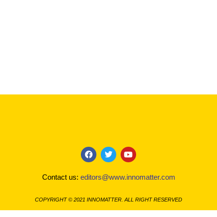
F
T
Y
a
w
o
c
i
u
Contact us:
editors@www.innomatter.com
e
t
t
b
t
u
o
e
b
COPYRIGHT © 2021 INNOMATTER. ALL RIGHT RESERVED
o
r
e
k