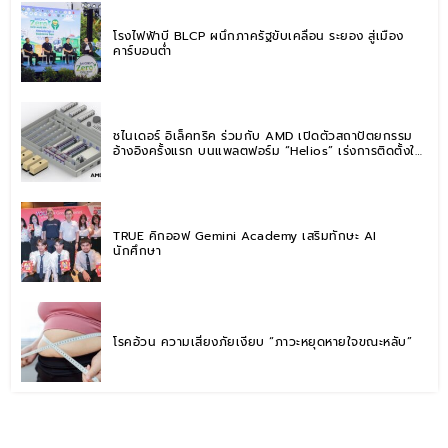
โรงไฟฟ้าบี BLCP ผนึกภาครัฐขับเคลื่อน ระยอง สู่เมือง
คาร์บอนต่ำ
ชไนเดอร์ อิเล็คทริค ร่วมกับ AMD เปิดตัวสถาปัตยกรรม
อ้างอิงครั้งแรก บนแพลตฟอร์ม “Helios” เร่งการติดตั้งใช้
งานสำหรับ AI Factory
TRUE คิกออฟ Gemini Academy เสริมทักษะ AI
นักศึกษา
โรคอ้วน ความเสี่ยงภัยเงียบ “ภาวะหยุดหายใจขณะหลับ”