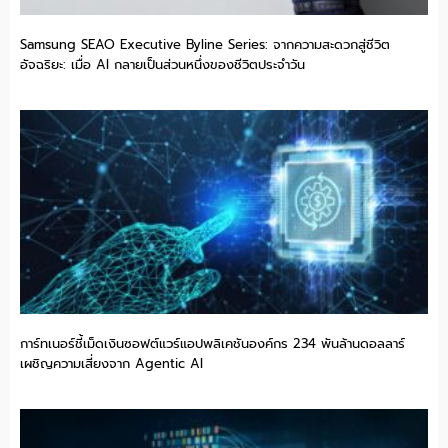
Samsung SEAO Executive Byline Series: จากความสะดวกสู่ชีวิต
อัจฉริยะ: เมื่อ AI กลายเป็นส่วนหนึ่งของชีวิตประจำวัน
การ์ทเนอร์ชี้เม็ดเงินซอฟต์แวร์แอปพลิเคชันองค์กร 234 พันล้านดอลลาร์
เผชิญความเสี่ยงจาก Agentic AI