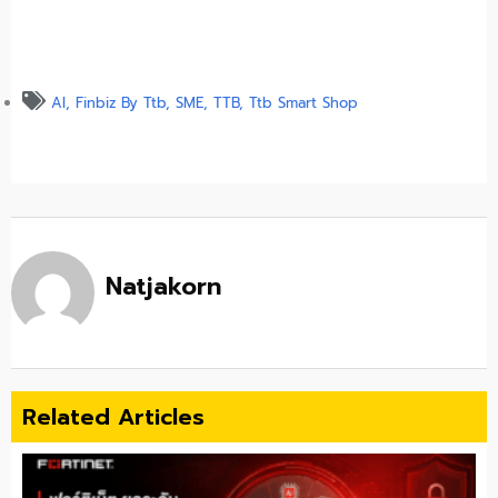
AI
,
Finbiz By Ttb
,
SME
,
TTB
,
Ttb Smart Shop
Natjakorn
Related Articles