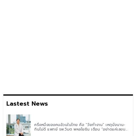
Lastest News
ครึ่งหนึ่งของคนอ้วนในไทย คือ “วัยทำงาน” เหตุนั่งนาน-
กินไม่ดี แพทย์ รพ.วิมุต พหลโยธิน เตือน “อย่าดูแค่เลขบน
ตาชั่ง” แนะปรับพฤติกรรมระยะยาว