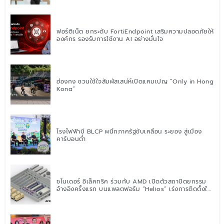
ฟอร์ติเน็ต ยกระดับ FortiEndpoint เสริมความปลอดภัยให้
องค์กร รองรับการใช้งาน AI อย่างมั่นใจ
ฮ่องกง ชวนใช้ใจสัมผัสเสน่ห์เปิดแคมเปญ “Only in Hong
Kong”
โรงไฟฟ้าบี BLCP ผนึกภาครัฐขับเคลื่อน ระยอง สู่เมือง
คาร์บอนต่ำ
ชไนเดอร์ อิเล็คทริค ร่วมกับ AMD เปิดตัวสถาปัตยกรรม
อ้างอิงครั้งแรก บนแพลตฟอร์ม “Helios” เร่งการติดตั้งใช้
งานสำหรับ AI Factory