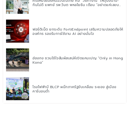
ครึ่งหนึ่งของคนอ้วนในไทย คือ “วัยทำงาน” เหตุนั่งนาน-
กินไม่ดี แพทย์ รพ.วิมุต พหลโยธิน เตือน “อย่าดูแค่เลขบน
ตาชั่ง” แนะปรับพฤติกรรมระยะยาว
ฟอร์ติเน็ต ยกระดับ FortiEndpoint เสริมความปลอดภัยให้
องค์กร รองรับการใช้งาน AI อย่างมั่นใจ
ฮ่องกง ชวนใช้ใจสัมผัสเสน่ห์เปิดแคมเปญ “Only in Hong
Kong”
โรงไฟฟ้าบี BLCP ผนึกภาครัฐขับเคลื่อน ระยอง สู่เมือง
คาร์บอนต่ำ