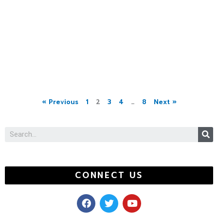
« Previous
1
2
3
4
…
8
Next »
S
CONNECT US
F
T
Y
a
w
o
c
i
u