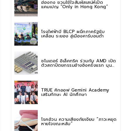
ฮ่องกง ชวนใช้ใจสัมผัสเสน่ห์เปิด
แคมเปญ “Only in Hong Kong”
โรงไฟฟ้าบี BLCP ผนึกภาครัฐขับ
เคลื่อน ระยอง สู่เมืองคาร์บอนต่ำ
ชไนเดอร์ อิเล็คทริค ร่วมกับ AMD เปิด
ตัวสถาปัตยกรรมอ้างอิงครั้งแรก บน
แพลตฟอร์ม “Helios” เร่งการติดตั้งใช้
งานสำหรับ AI Factory
TRUE คิกออฟ Gemini Academy
เสริมทักษะ AI นักศึกษา
โรคอ้วน ความเสี่ยงภัยเงียบ “ภาวะหยุด
หายใจขณะหลับ”