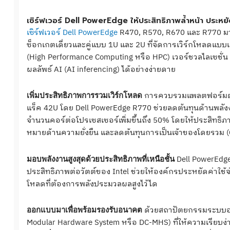
เซิร์ฟเวอร์ Dell PowerEdge ให้ประสิทธิภาพล้ำหน้า ประห
เซิร์ฟเวอร์ Dell PowerEdge
R470, R570, R670 และ R770 มาพร
ซ็อกเกตเดี่ยวและคู่แบบ 1U และ 2U ที่จัดการเวิร์กโหลดแบบ
(High Performance Computing หรือ HPC) เวอร์ชวลไลเซชั่น (
ผลลัพธ์ AI (AI inferencing) ได้อย่างง่ายดาย
การควบรวมแพลตฟอร์มต่างๆ
เพิ่มประสิทธิภาพการรวมเวิร์กโหลด
แร็ค 42U โดย Dell PowerEdge R770 ช่วยลดต้นทุนด้านพลังง
จำนวนคอร์ต่อโปรเซสเซอร์เพิ่มขึ้นถึง 50% โดยให้ประสิทธิภาพส
หมายด้านความยั่งยืน และลดต้นทุนการเป็นเจ้าของโดยรวม
Dell PowerEdge 
มอบพลังงานสูงสุดด้วยประสิทธิภาพที่เหนือชั้น
ประสิทธิภาพต่อวัตต์ของ Intel ช่วยให้องค์กรประหยัดค่าใช
โหลดที่ต้องการพลังประมวลผลสูงไว้ได
ด้วยสถาปัตยกรรมระบบฮาร
ออกแบบมาเพื่อพร้อมรองรับอนาคต
Modular Hardware System หรือ DC-MHS) ที่ให้ความเรียบ