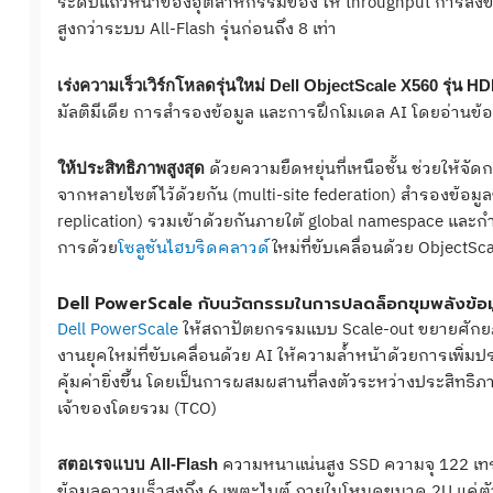
ระดับแถวหน้าของอุตสาหกรรมของ ให้ throughput การส่งข้อมู
สูงกว่าระบบ All-Flash รุ่นก่อนถึง 8 เท่า
เร่งความเร็วเวิร์กโหลดรุ่นใหม่ Dell ObjectScale X560 รุ่น H
มัลติมีเดีย การสำรองข้อมูล และการฝึกโมเดล AI โดยอ่านข้อมู
ด้วยความยืดหยุ่นที่เหนือชั้น ช่วยให้จั
ให้ประสิทธิภาพสูงสุด
จากหลายไซต์ไว้ด้วยกัน (multi-site federation) สำรองข้อมูล
replication) รวมเข้าด้วยกันภายใต้ global namespace และกำก
การด้วย
โซลูชันไฮบริดคลาวด์
ใหม่ที่ขับเคลื่อนด้วย ObjectSc
Dell PowerScale กับนวัตกรรมในการปลดล็อกขุมพลังข้อม
Dell PowerScale
ให้สถาปัตยกรรมแบบ Scale-out ขยายศักยภาพ
งานยุคใหม่ที่ขับเคลื่อนด้วย AI ให้ความล้ำหน้าด้วยการเพิ่มปร
คุ้มค่ายิ่งขึ้น โดยเป็นการผสมผสานที่ลงตัวระหว่างประสิทธิภ
เจ้าของโดยรวม (TCO)
ความหนาแน่นสูง SSD ความจุ 122 เทรา
สตอเรจแบบ All-Flash
ข้อมูลความเร็วสูงถึง 6 เพตะไบต์ ภายในโหนดขนาด 2U แค่ตัว