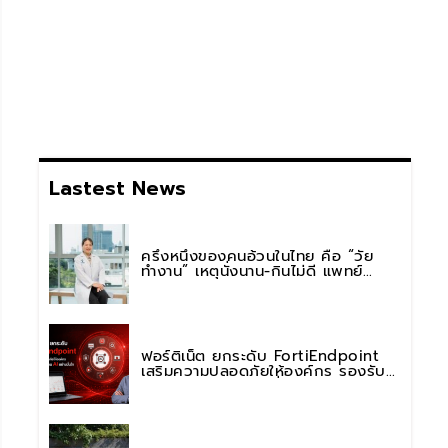
Lastest News
ครึ่งหนึ่งของคนอ้วนในไทย คือ “วัย
ทำงาน” เหตุนั่งนาน-กินไม่ดี แพทย์
รพ.วิมุต พหลโยธิน เตือน “อย่าดูแค่เลข
บนตาชั่ง” แนะปรับพฤติกรรมระยะยาว
ฟอร์ติเน็ต ยกระดับ FortiEndpoint
เสริมความปลอดภัยให้องค์กร รองรับ
การใช้งาน AI อย่างมั่นใจ