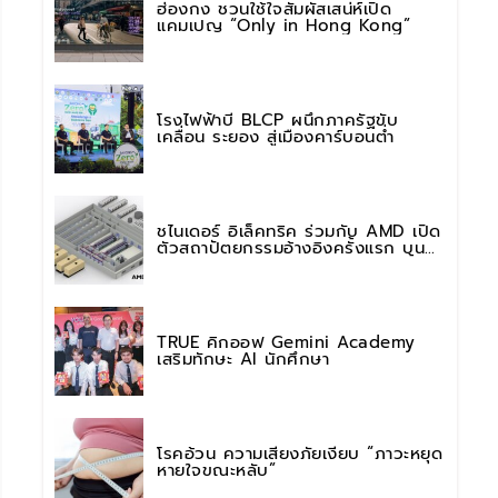
ฮ่องกง ชวนใช้ใจสัมผัสเสน่ห์เปิด
แคมเปญ “Only in Hong Kong”
โรงไฟฟ้าบี BLCP ผนึกภาครัฐขับ
เคลื่อน ระยอง สู่เมืองคาร์บอนต่ำ
ชไนเดอร์ อิเล็คทริค ร่วมกับ AMD เปิด
ตัวสถาปัตยกรรมอ้างอิงครั้งแรก บน
แพลตฟอร์ม “Helios” เร่งการติดตั้งใช้
งานสำหรับ AI Factory
TRUE คิกออฟ Gemini Academy
เสริมทักษะ AI นักศึกษา
โรคอ้วน ความเสี่ยงภัยเงียบ “ภาวะหยุด
หายใจขณะหลับ”