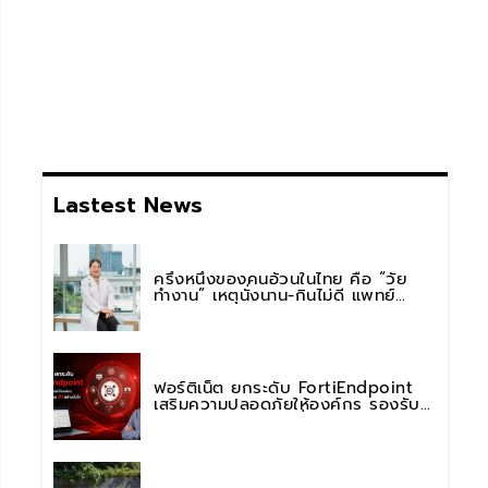
Lastest News
ครึ่งหนึ่งของคนอ้วนในไทย คือ “วัย
ทำงาน” เหตุนั่งนาน-กินไม่ดี แพทย์
รพ.วิมุต พหลโยธิน เตือน “อย่าดูแค่เลข
บนตาชั่ง” แนะปรับพฤติกรรมระยะยาว
ฟอร์ติเน็ต ยกระดับ FortiEndpoint
เสริมความปลอดภัยให้องค์กร รองรับ
การใช้งาน AI อย่างมั่นใจ