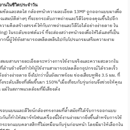
งานในชีวิตประจำวัน
ี่คมชัดและสดใส กล้องหน้าความละเอียด
13MP
ถูกออกแบบมาเพื่อ
ุณสมบัติต่
างๆ ที่จะยกระดับภาพถ่ายและวิดี
โอของคุณขึ้นไปอีก
่ความคิดสร้างสรรค์ให้กั
บภาพถ่ายและวิดีโอได้อย่างง่
ายดาย ใน
ring)
ในระดับซอฟต์แวร์ ที่จะส่องสว่างหน้าจอเพื่อให้
ได้แสงที่เป็น
กนี้ผู้ใช้ยังสามารถเพลิ
ดเพลินไปกับโปรแกรมเสริ
มความงาม
ผสมผสานรายละเอียดระหว่
างการใช้งานจริ
งและความสะดวกใน
ที่ด้านข้างจึงทำให้ผู้
ใช้งานสามารถปลดล็อกอุปกรณ์ได้
รวดเร็ว
อย่างง่ายดาย ยิ่งไปกว่านั้นยังมาพร้อม ช่องเสียบหูฟัง
3.5
มม. ที่
4
ดับเสียงที่เพิ่มขึ้
นมา
150%
เมื่อเทียบกับรุ่นก่อนจึ
งช่วยให้คุณ
น แม้ในสภาพแวดล้อมที่มีเสียงดัง
รอบแบนและดีไซน์
กล้องทรงกลมที่ล้ำสมัยที่ได้รั
บการออกแบบ
กันก็ทำให้สมาร์
ทโฟนเครื่องนี้ใช้งานง่ายมากยิ่
งขึ้นสำหรับการใช้
กระจกแบบคลาสสิกที่ไม่เหมื
อนกับรุ่นก่อนหน้า โดยมีมาให้เลือกใน