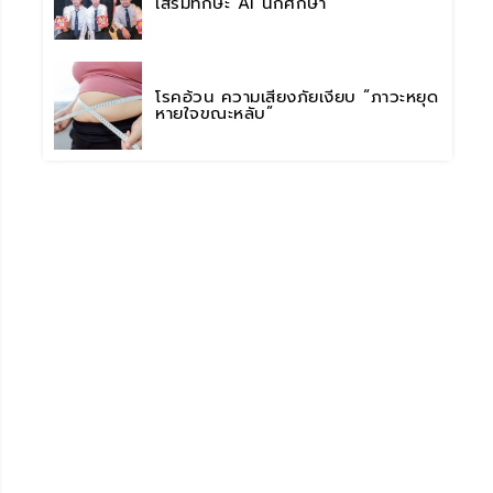
เสริมทักษะ AI นักศึกษา
โรคอ้วน ความเสี่ยงภัยเงียบ “ภาวะหยุด
หายใจขณะหลับ”