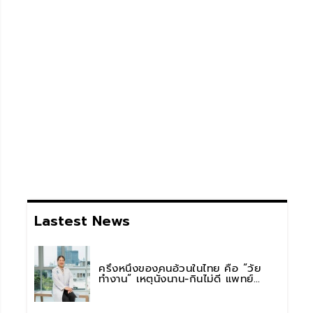
Lastest News
ครึ่งหนึ่งของคนอ้วนในไทย คือ “วัย
ทำงาน” เหตุนั่งนาน-กินไม่ดี แพทย์
รพ.วิมุต พหลโยธิน เตือน “อย่าดูแค่เลข
บนตาชั่ง” แนะปรับพฤติกรรมระยะยาว