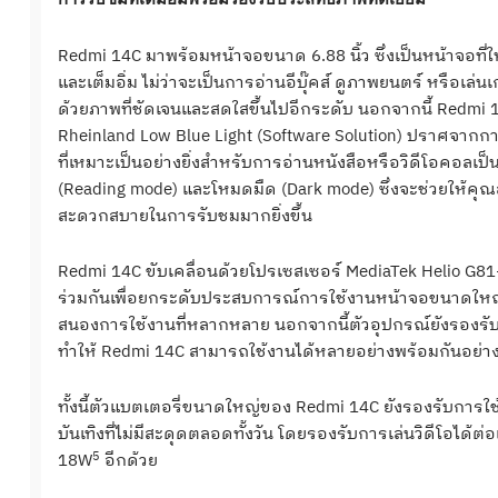
Redmi 14C
มาพร้อมหน้าจอขนาด
6.88
นิ้ว ซึ่งเป็นหน้าจอที่
และเต็มอิ่ม ไม่ว่าจะเป็นการอ่านอีบุ๊คส์ ดูภาพยนตร์ หรือเล่
ด้วยภาพที่ชัดเจนและสดใสขึ้
นไปอีกระดับ นอกจากนี้
Redmi 
Rheinland Low Blue Light (Software Solution)
ปราศจากกา
ที่
เหมาะเป็นอย่างยิ่งสำหรับการอ่
านหนังสือหรือวิดีโอคอลเป็
(
Reading mode)
และโหมดมืด (
Dark mode)
ซึ่งจะช่วยให้ค
สะดวกสบายในการรั
บชมมากยิ่งขึ้น
Redmi 14C
ขับเคลื่อนด้วยโปรเซสเซอร์
MediaTek Helio G81
ร่วมกันเพื่อยกระดั
บประสบการณ์การใช้งานหน้
าจอขนาดใหญ่
สนองการใช้งานที่
หลากหลาย นอกจากนี้ตัวอุปกรณ์ยังรองรั
ทำให้
Redmi 14C
สามารถใช้งานได้หลายอย่างพร้
อมกันอย่าง
ทั้งนี้ตัวแบตเตอรี่ขนาดใหญ่ของ
Redmi 14C
ยังรองรับการใช
บันเทิงที่
ไม่มีสะดุดตลอดทั้งวัน โดยรองรับการเล่นวิดีโอได้ต่
อ
5
18W
อีกด้วย