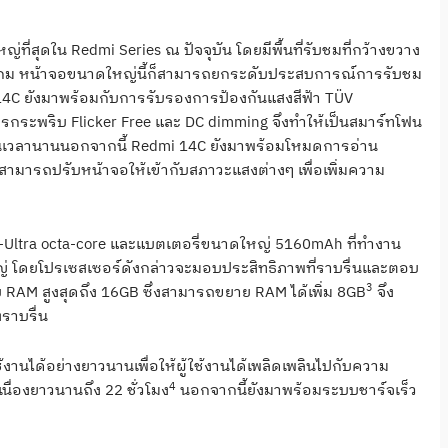
ใหญ่ที่สุดใน
Redmi Series
ณ ปัจจุบัน โดยมีพื้นที่รับชมที่กว้
างขวาง
นเกม หน้าจอขนาดใหญ่นี้ก็
สามารถยกระดับประสบการณ์การรั
บชม
14C
ยังมาพร้อมกับการรับรองการป้
องกันแสงสีฟ้า
TÜV
รกระพริบ
Flicker Free
และ
DC dimming
จึงทำให้เป็นสมาร์ทโฟน
นเวลานานนอกจากนี้
Redmi 14C
ยังมาพร้อมโหมดการอ่าน
ุณสามารถปรับหน้
าจอให้เข้ากับสภาวะแสงต่างๆ เพื่อเพิ่มความ
-Ultra octa-core
และแบตเตอรี่ขนาดใหญ่
5160mAh
ที่ทำงาน
 โดยโปรเซสเซอร์ดังกล่
าวจะมอบประสิทธิภาพที่ราบรื่
นและตอบ
3
บ
RAM
สูงสุดถึง
16GB
ซึ่งสามารถขยาย
RAM
ได้เพิ่ม
8GB
จึง
ราบรื่น
้งานได้อย่
างยาวนานเพื่อให้ผู้ใช้งานได้
เพลิดเพลินไปกับความ
4
เนื่องยาวนานถึง
22
ชั่วโมง
นอกจากนี้ยังมาพร้อมระบบชาร์
จเร็ว