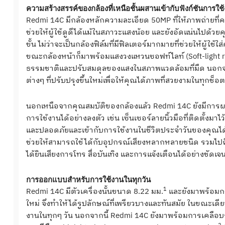
ความสร้างสรรค์ของกล้องที่เหนื
อชั้นผสานเข้ากับฟังก์ชันการใช้
Redmi 14C
มีกล้องหลักความละเอียด
50MP
ที่ให้ภาพถ่ายท
ช่วยให้ผู้ใช้
ดูดีได้แม้ในสภาวะแสงน้อย และยังอัดแน่นไปด้วยค
ขั้น ไม่ว่าจะเป็นกล้องฟิล์มที่มีฟิ
ลเตอร์มากมายที่ช่วยให้ผู้ใช้
ใส
ขณะกล้องหน้าก็มาพร้
อมแสงวงแหวนซอฟท์ไลท์ (
Soft-light 
ธรรมชาติและปรั
บสมดุลของแสงในสภาพแวดล้อมที่มื
ด นอกจา
ต่างๆ ที่ปรับปรุงขึ้นใหม่เพื่อให้คุ
ณได้ภาพที่สวยงามในทุกช็อต
นอกเหนือจากคุณสมบัติของกล้
องแล้ว
Redmi 14C
ยังมีการ
การใช้งานได้อย่
างลงตัว เช่น เซ็นเซอร์ลายนิ้วมือที่ติดตั้
งมาไว้
และปลอดภัยและเข้ากั
บการใช้งานในชีวิตประจำวันของคุ
ณได้
ช่วยให้สามารถใช้ได้กับอุ
ปกรณ์เสียงหลากหลายชนิด รวมไปถึงระ
ได้ยินเสียงการโทร สื่อบันเทิง และการแจ้งเตือนได้อย่างชัดเจ
การออกแบบสำหรับการใช้งานในทุ
กวัน
1
Redmi 14C
มีตัวเครื่องนั้นขนาด
8.22
มม.
และยังมาพร้อมก
ใหม่ จึงทำให้ได้รูปลักษณ์ที่เพรี
ยวบางและทันสมัย ในขณะเดียว
งานในทุกๆ วัน นอกจากนี้
Redmi 14C
ยังมาพร้อมการเคลื
อบ