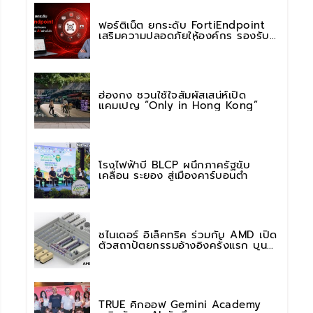
ฟอร์ติเน็ต ยกระดับ FortiEndpoint
เสริมความปลอดภัยให้องค์กร รองรับ
การใช้งาน AI อย่างมั่นใจ
ฮ่องกง ชวนใช้ใจสัมผัสเสน่ห์เปิด
แคมเปญ “Only in Hong Kong”
โรงไฟฟ้าบี BLCP ผนึกภาครัฐขับ
เคลื่อน ระยอง สู่เมืองคาร์บอนต่ำ
ชไนเดอร์ อิเล็คทริค ร่วมกับ AMD เปิด
ตัวสถาปัตยกรรมอ้างอิงครั้งแรก บน
แพลตฟอร์ม “Helios” เร่งการติดตั้งใช้
งานสำหรับ AI Factory
TRUE คิกออฟ Gemini Academy