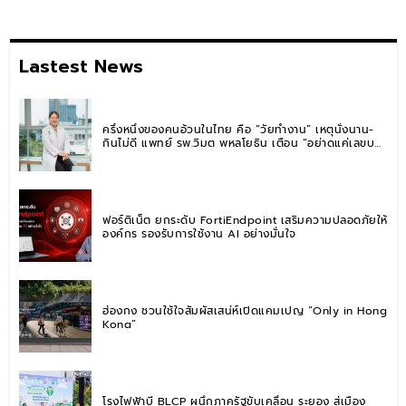
Lastest News
ครึ่งหนึ่งของคนอ้วนในไทย คือ “วัยทำงาน” เหตุนั่งนาน-
กินไม่ดี แพทย์ รพ.วิมุต พหลโยธิน เตือน “อย่าดูแค่เลขบน
ตาชั่ง” แนะปรับพฤติกรรมระยะยาว
ฟอร์ติเน็ต ยกระดับ FortiEndpoint เสริมความปลอดภัยให้
องค์กร รองรับการใช้งาน AI อย่างมั่นใจ
ฮ่องกง ชวนใช้ใจสัมผัสเสน่ห์เปิดแคมเปญ “Only in Hong
Kong”
โรงไฟฟ้าบี BLCP ผนึกภาครัฐขับเคลื่อน ระยอง สู่เมือง