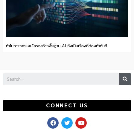
ทำไมการวางแผนโครงสร้างพื้นฐาน AI ถึงเป็นเรื่องที่ต้องทำทันที
Se
CONNECT US
F
T
Y
a
w
o
c
i
u