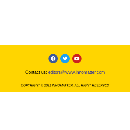
F
T
Y
a
w
o
c
i
u
Contact us:
editors@www.innomatter.com
e
t
t
b
t
u
o
e
b
COPYRIGHT © 2021 INNOMATTER. ALL RIGHT RESERVED
o
r
e
k