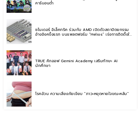
คาร์บอนต่ำ
ชไนเดอร์ อิเล็คทริค ร่วมกับ AMD เปิดตัวสถาปัตยกรรม
อ้างอิงครั้งแรก บนแพลตฟอร์ม “Helios” เร่งการติดตั้งใช้
งานสำหรับ AI Factory
TRUE คิกออฟ Gemini Academy เสริมทักษะ AI
นักศึกษา
โรคอ้วน ความเสี่ยงภัยเงียบ “ภาวะหยุดหายใจขณะหลับ”