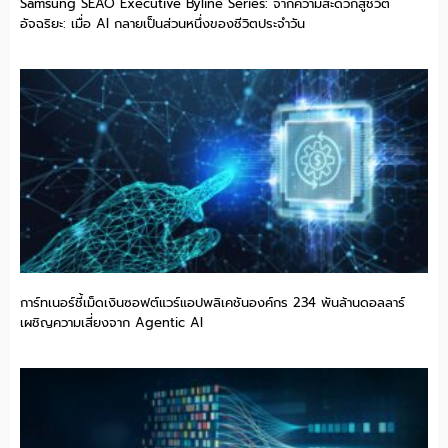
Samsung SEAO Executive Byline Series: จากความสะดวกสู่ชีวิต
อัจฉริยะ: เมื่อ AI กลายเป็นส่วนหนึ่งของชีวิตประจำวัน
การ์ทเนอร์ชี้เม็ดเงินซอฟต์แวร์แอปพลิเคชันองค์กร 234 พันล้านดอลลาร์
เผชิญความเสี่ยงจาก Agentic AI