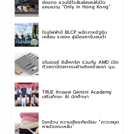
ฮ่องกง ชวนใช้ใจสัมผัสเสน่ห์เปิด
แคมเปญ “Only in Hong Kong”
โรงไฟฟ้าบี BLCP ผนึกภาครัฐขับ
เคลื่อน ระยอง สู่เมืองคาร์บอนต่ำ
ชไนเดอร์ อิเล็คทริค ร่วมกับ AMD เปิด
ตัวสถาปัตยกรรมอ้างอิงครั้งแรก บน
แพลตฟอร์ม “Helios” เร่งการติดตั้งใช้
งานสำหรับ AI Factory
TRUE คิกออฟ Gemini Academy
เสริมทักษะ AI นักศึกษา
โรคอ้วน ความเสี่ยงภัยเงียบ “ภาวะหยุด
หายใจขณะหลับ”