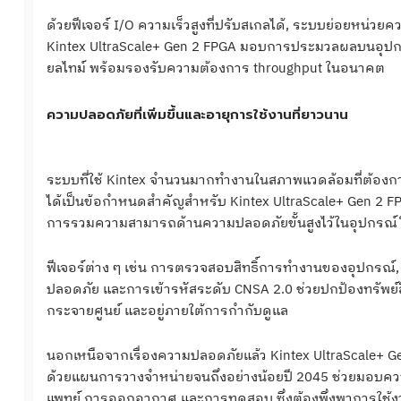
ด้วยฟีเจอร์ I/O ความเร็วสูงที่ปรับสเกลได้, ระบบย่อยหน่วย
Kintex UltraScale+ Gen 2 FPGA มอบการประมวลผลบนอุปกรณ์ท
ยลไทม์ พร้อมรองรับความต้องการ throughput ในอนาคต
ความปลอดภัยที่เพิ่มขึ้นและอายุการใช้งานที่ยาวนาน
ระบบที่ใช้ Kintex จำนวนมากทำงานในสภาพแวดล้อมที่ต้องการอ
ได้เป็นข้อกำหนดสำคัญสำหรับ Kintex UltraScale+ Gen 2 F
การรวมความสามารถด้านความปลอดภัยขั้นสูงไว้ในอุปกรณ
ฟีเจอร์ต่าง ๆ เช่น การตรวจสอบสิทธิ์การทำงานของอุปกรณ์, 
ปลอดภัย และการเข้ารหัสระดับ CNSA 2.0 ช่วยปกป้องทรัพย
กระจายศูนย์ และอยู่ภายใต้การกำกับดูแล
นอกเหนือจากเรื่องความปลอดภัยแล้ว Kintex UltraScale+ G
ด้วยแผนการวางจำหน่ายจนถึงอย่างน้อยปี 2045 ช่วยมอบควา
แพทย์ การออกอากาศ และการทดสอบ ซึ่งต้องพึ่งพาการใ