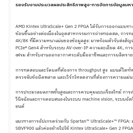
รองรับงานประมวลผลประสิทธิภาพสูง-การจัดการข้อมูลมห
AMD Kintex UltraScale+ Gen 2 FPGA ได้รับการออกแบบท
ซ้อนขึ้นอย่างต่อเนื่องในอุตสาหกรรมการถ่ายทอดสด, กา
4K/8K ที่มีความหนาแน่นของข้อมูลสูง: มาพร้อมตัวรับส่งสั
PCIe® Gen4 สำหรับระบบ AV-over-IP ความละเอียด 4K, การ
เฟรม สำหรับงานออกอากาศระดับมืออาชีพและการผลิตรา
การทดสอบและวัดผลที่ต้องการ throughput สูง แบนด์วิดท์หน
ตรวจจับข้อผิดพลาด และเวิร์กโหลดงานที่ต้องการความแม
การประมวลผลภาพขั้นสูงและการควบคุมแบบเรียลไทม์ การเชื่
วินิจฉัยและการตอบสนองในระบบ machine vision, ระบบอัต
ยนต์
แนวทางการอัปเกรดร่วมกับ Spartan™ UltraScale+™ FPGA: สา
SBVF900 แล้วค่อยย้ายไปใช้ Kintex UltraScale+ Gen 2 FPGA