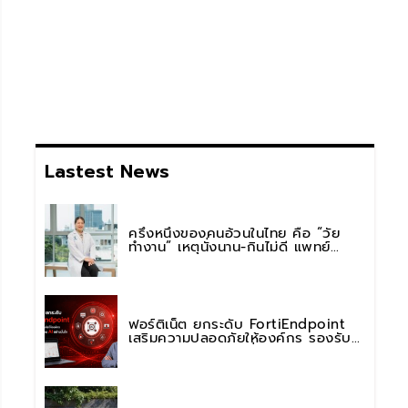
Lastest News
ครึ่งหนึ่งของคนอ้วนในไทย คือ “วัย
ทำงาน” เหตุนั่งนาน-กินไม่ดี แพทย์
รพ.วิมุต พหลโยธิน เตือน “อย่าดูแค่เลข
บนตาชั่ง” แนะปรับพฤติกรรมระยะยาว
ฟอร์ติเน็ต ยกระดับ FortiEndpoint
เสริมความปลอดภัยให้องค์กร รองรับ
การใช้งาน AI อย่างมั่นใจ