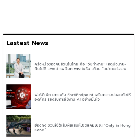
Lastest News
ครึ่งหนึ่งของคนอ้วนในไทย คือ “วัยทำงาน” เหตุนั่งนาน-
กินไม่ดี แพทย์ รพ.วิมุต พหลโยธิน เตือน “อย่าดูแค่เลขบน
ตาชั่ง” แนะปรับพฤติกรรมระยะยาว
ฟอร์ติเน็ต ยกระดับ FortiEndpoint เสริมความปลอดภัยให้
องค์กร รองรับการใช้งาน AI อย่างมั่นใจ
ฮ่องกง ชวนใช้ใจสัมผัสเสน่ห์เปิดแคมเปญ “Only in Hong
Kong”