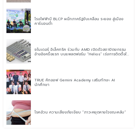
โรงไฟฟ้าบี BLCP ผนึกภาครัฐขับเคลื่อน ระยอง สู่เมือง
คาร์บอนต่ำ
ชไนเดอร์ อิเล็คทริค ร่วมกับ AMD เปิดตัวสถาปัตยกรรม
อ้างอิงครั้งแรก บนแพลตฟอร์ม “Helios” เร่งการติดตั้งใช้
งานสำหรับ AI Factory
TRUE คิกออฟ Gemini Academy เสริมทักษะ AI
นักศึกษา
โรคอ้วน ความเสี่ยงภัยเงียบ “ภาวะหยุดหายใจขณะหลับ”