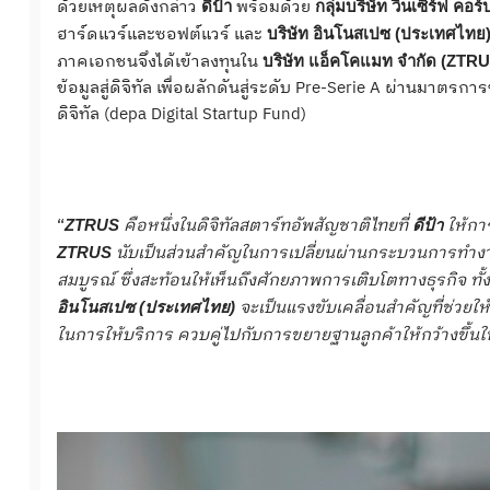
ด้วยเหตุผลดังกล่าว
พร้อมด้วย
ดีป้า
กลุ่มบริษัท
วินเซิร์ฟ
คอร์ป
ฮาร์ดแวร์และซอฟต์แวร์ และ
บริษัท
อินโนสเปซ
(ประเทศไทย
ภาคเอกชนจึงได้เข้าลงทุนใน
บริษัท
แอ็คโคแมท
จำกัด
(ZTRU
ข้อมูลสู่ดิจิทัล เพื่อผลักดันสู่ระดับ Pre-Serie A ผ่านมาตร
ดิจิทัล (depa Digital Startup Fund)
“
คือหนึ่งในดิจิทัลสตาร์ทอัพสัญชาติไทยที่
ให้การ
ZTRUS
ดีป้า
นับเป็นส่วนสำคัญในการเปลี่ยนผ่านกระบวนการทำงา
ZTRUS
สมบูรณ์ ซึ่งสะท้อนให้เห็นถึงศักยภาพการเติบโตทางธุรกิจ ทั้
จะเป็นแรงขับเคลื่อนสำคัญที่ช่วยให
อินโนสเปซ
(ประเทศไทย)
ในการให้บริการ ควบคู่ไปกับการขยายฐานลูกค้าให้กว้างขึ้น