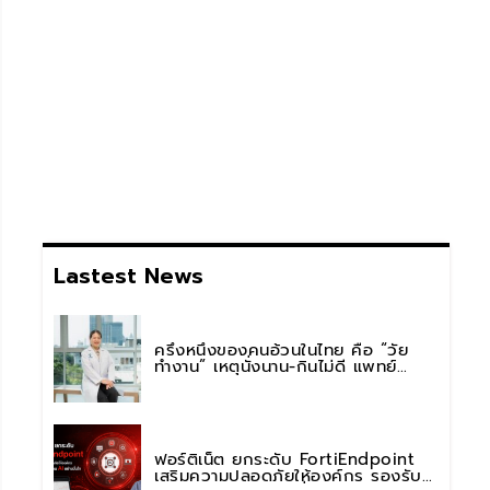
Lastest News
ครึ่งหนึ่งของคนอ้วนในไทย คือ “วัย
ทำงาน” เหตุนั่งนาน-กินไม่ดี แพทย์
รพ.วิมุต พหลโยธิน เตือน “อย่าดูแค่เลข
บนตาชั่ง” แนะปรับพฤติกรรมระยะยาว
ฟอร์ติเน็ต ยกระดับ FortiEndpoint
เสริมความปลอดภัยให้องค์กร รองรับ