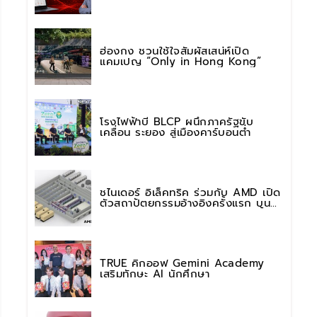
การใช้งาน AI อย่างมั่นใจ
ฮ่องกง ชวนใช้ใจสัมผัสเสน่ห์เปิด
แคมเปญ “Only in Hong Kong”
โรงไฟฟ้าบี BLCP ผนึกภาครัฐขับ
เคลื่อน ระยอง สู่เมืองคาร์บอนต่ำ
ชไนเดอร์ อิเล็คทริค ร่วมกับ AMD เปิด
ตัวสถาปัตยกรรมอ้างอิงครั้งแรก บน
แพลตฟอร์ม “Helios” เร่งการติดตั้งใช้
งานสำหรับ AI Factory
TRUE คิกออฟ Gemini Academy
เสริมทักษะ AI นักศึกษา