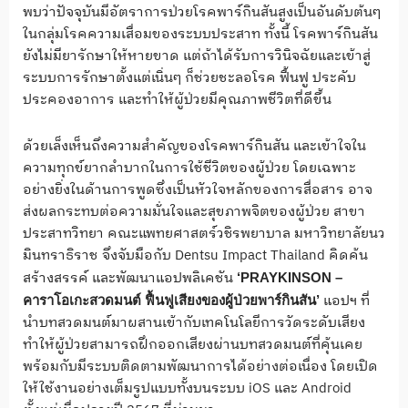
พบว่าปัจจุบันมีอัตราการป่วยโรคพาร์กินสันสูงเป็นอันดับต้นๆ
ในกลุ่มโรคความเสื่อมของระบบประสาท ทั้งนี้ โรคพาร์กินสัน
ยังไม่มียารักษาให้หายขาด แต่ถ้าได้รับการวินิจฉัยและเข้าสู่
ระบบการรักษาตั้งแต่เนิ่นๆ ก็ช่วยชะลอโรค ฟื้นฟู ประคับ
ประคองอาการ และทำให้ผู้ป่วยมีคุณภาพชีวิตที่ดีขึ้น
ด้วยเล็งเห็นถึงความสำคัญของโรคพาร์กินสัน และเข้าใจใน
ความทุกข์ยากลำบากในการใช้ชีวิตของผู้ป่วย โดยเฉพาะ
อย่างยิ่งในด้านการพูดซึ่งเป็นหัวใจหลักของการสื่อสาร อาจ
ส่งผลกระทบต่อความมั่นใจและสุขภาพจิตของผู้ป่วย สาขา
ประสาทวิทยา คณะแพทยศาสตร์วชิรพยาบาล มหาวิทยาลัยนว
มินทราธิราช จึงจับมือกับ Dentsu Impact Thailand คิดค้น
สร้างสรรค์ และพัฒนาแอปพลิเคชัน
‘PRAYKINSON –
แอปฯ ที่
คาราโอเกะสวดมนต์ ฟื้นฟูเสียงของผู้ป่วยพาร์กินสัน’
นำบทสวดมนต์มาผสานเข้ากับเทคโนโลยีการวัดระดับเสียง
ทำให้ผู้ป่วยสามารถฝึกออกเสียงผ่านบทสวดมนต์ที่คุ้นเคย
พร้อมกับมีระบบติดตามพัฒนาการได้อย่างต่อเนื่อง โดยเปิด
ให้ใช้งานอย่างเต็มรูปแบบทั้งบนระบบ iOS และ Android