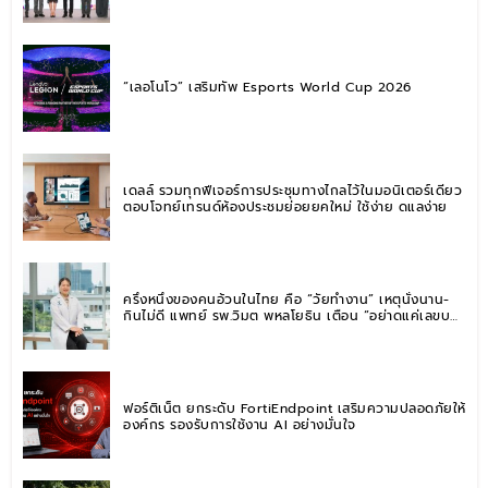
“เลอโนโว” เสริมทัพ Esports World Cup 2026
เดลล์ รวมทุกฟีเจอร์การประชุมทางไกลไว้ในมอนิเตอร์เดียว
ตอบโจทย์เทรนด์ห้องประชุมย่อยยุคใหม่ ใช้ง่าย ดูแลง่าย
ครึ่งหนึ่งของคนอ้วนในไทย คือ “วัยทำงาน” เหตุนั่งนาน-
กินไม่ดี แพทย์ รพ.วิมุต พหลโยธิน เตือน “อย่าดูแค่เลขบน
ตาชั่ง” แนะปรับพฤติกรรมระยะยาว
ฟอร์ติเน็ต ยกระดับ FortiEndpoint เสริมความปลอดภัยให้
องค์กร รองรับการใช้งาน AI อย่างมั่นใจ