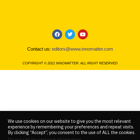
F
T
Y
a
w
o
c
i
u
Contact us:
editors@www.innomatter.com
e
t
t
b
t
u
o
e
b
COPYRIGHT © 2021 INNOMATTER. ALL RIGHT RESERVED
o
r
e
k
We use cookies on our website to give you the most relevant
experience by remembering your preferences and repeat visits.
By clicking “Accept”, you consent to the use of ALL the cookies.