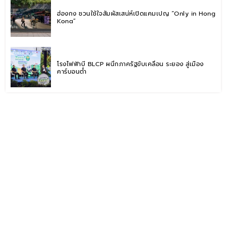
ฮ่องกง ชวนใช้ใจสัมผัสเสน่ห์เปิดแคมเปญ “Only in Hong
Kong”
โรงไฟฟ้าบี BLCP ผนึกภาครัฐขับเคลื่อน ระยอง สู่เมือง
คาร์บอนต่ำ