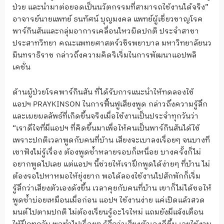
ป่วย และนำมาต่อยอดเป็นนวัตกรรมที่สามารถใช้งานได้จริง”
อาจารย์นายแพทย์ ธนทัศน์ บุญมงคล แพทย์ผู้เชี่ยวชาญโรค
พาร์กินสันและกลุ่มอาการเคลื่อนไหวผิดปกติ ประจำสาขา
ประสาทวิทยา คณะแพทยศาสตร์วชิรพยาบาล มหาวิทยาลัยนว
มินทราธิราช กล่าวถึงความคิดริเริ่มในการพัฒนาแอปพลิ
เคชั่น
ด้านผู้ป่วยโรคพาร์กินสัน ที่ได้รับการแนะนำให้ทดลองใช้
แอปฯ PRAYKINSON ในการฟื้นฟูเสียงพูด กล่าวถึงความรู้สึก
และเผยผลลัพธ์ที่เกิดขึ้นจริงเมื่อใช้งานเป็นประจำทุกวันว่า
“เราดีใจที่มีแอปฯ ที่คิดขึ้นมาเพื่อให้คนเป็นพาร์กินสันได้ใช้
เพราะปกติเวลาพูดกับคนที่บ้าน เสียงจะเบาลงเรื่อยๆ จนบางที
เขาฟังไม่รู้เรื่อง ต้องพูดซ้ำหลายรอบก็เหนื่อย บางครั้งก็ไม่
อยากพูดไปเลย แต่แอปฯ นี้ช่วยให้เราฝึกพูดได้ง่ายๆ ที่บ้าน ไม่
ต้องรอไปหาหมอให้ยุ่งยาก พอได้ลองใช้งานไปสักพักก็เริ่ม
รู้สึกว่าเสียงตัวเองดังขึ้น เวลาคุยกับคนที่บ้าน เขาก็ไม่ได้ขอให้
พูดซ้ำบ่อยเหมือนเมื่อก่อน แอปฯ ใช้งานง่าย แค่เปิดแล้วสวด
มนต์ไปตามปกติ ไม่ต้องเรียนรู้อะไรใหม่ แถมยังมีแจ้งเตือน