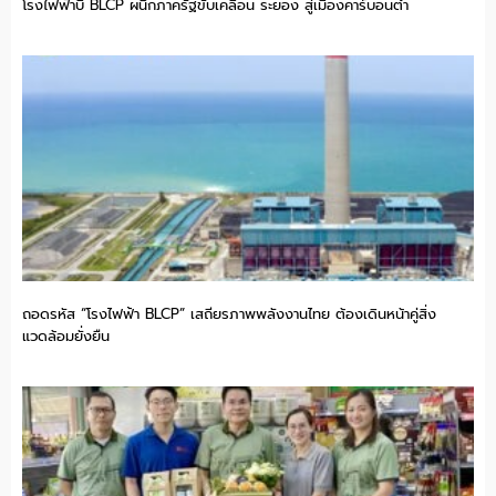
โรงไฟฟ้าบี BLCP ผนึกภาครัฐขับเคลื่อน ระยอง สู่เมืองคาร์บอนต่ำ
ถอดรหัส “โรงไฟฟ้า BLCP” เสถียรภาพพลังงานไทย ต้องเดินหน้าคู่สิ่ง
แวดล้อมยั่งยืน