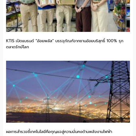
KTIS เปิดแบรนด์ “อ้อยพลัส” บรรจุภัณฑ์จากชานอ้อยบริสุทธิ์ 100% รุก
ตลาดรักษ์โลก
ผลการสำรวจชี้เทคโนโลยีคือกุญแจสู่ความมั่นคงด้านพลังงานไฟฟ้า