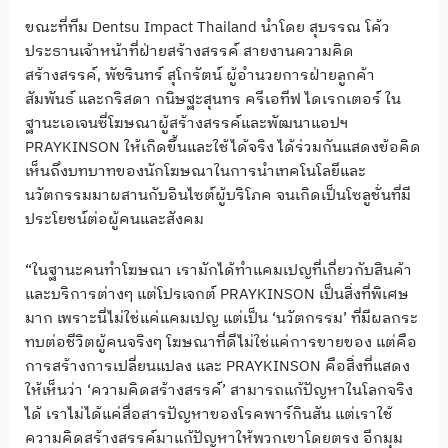
ขณะที่ทีม Dentsu Impact Thailand นำโดย สุบรรณ โค้ว
ประธานเจ้าหน้าที่ฝ่ายสร้างสรรค์ สายงานความคิด
สร้างสรรค์, พัชรินทร์ สุโกรัตน์ ผู้อำนวยการฝ่ายลูกค้า
สัมพันธ์ และกริสดา กนิษฐะสุนทร ครีเอทีฟ ไดเรกเตอร์ ใน
ฐานะเอเจนซี่โฆษณาผู้สร้างสรรค์และพัฒนาแอปฯ
PRAYKINSON ให้เกิดขึ้นและใช้ได้จริง ได้ร่วมกันแสดงข้อคิด
เห็นถึงบทบาทของนักโฆษณาในการนำเทคโนโลยีและ
นวัตกรรมมาผสานกับอินไซต์ผู้บริโภค จนเกิดเป็นโซลูชั่นที่มี
ประโยชน์ต่อผู้คนและสังคม
“ในฐานะคนทำโฆษณา เรามักได้ทำแคมเปญที่เกี่ยวกับสินค้า
และบริการต่างๆ แต่โปรเจกต์ PRAYKINSON เป็นสิ่งที่พิเศษ
มาก เพราะนี่ไม่ใช่แค่แคมเปญ แต่เป็น ‘นวัตกรรม’ ที่มีผลกระ
ทบต่อชีวิตผู้คนจริงๆ โฆษณาที่ดีไม่ใช่แค่การขายของ แต่คือ
การสร้างการเปลี่ยนแปลง และ PRAYKINSON คือสิ่งที่แสดง
ให้เห็นว่า ‘ความคิดสร้างสรรค์’ สามารถแก้ปัญหาในโลกจริง
ได้ เราไม่ได้แค่สื่อสารปัญหาของโรคพาร์กินสัน แต่เราใช้
ความคิดสร้างสรรค์มาแก้ปัญหาให้พวกเขาโดยตรง อีกมุม