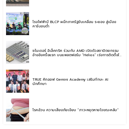
โรงไฟฟ้าบี BLCP ผนึกภาครัฐขับเคลื่อน ระยอง สู่เมือง
คาร์บอนต่ำ
ชไนเดอร์ อิเล็คทริค ร่วมกับ AMD เปิดตัวสถาปัตยกรรม
อ้างอิงครั้งแรก บนแพลตฟอร์ม “Helios” เร่งการติดตั้งใช้
งานสำหรับ AI Factory
TRUE คิกออฟ Gemini Academy เสริมทักษะ AI
นักศึกษา
โรคอ้วน ความเสี่ยงภัยเงียบ “ภาวะหยุดหายใจขณะหลับ”