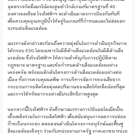
จุดตรวจวัดมีแนวโน้มจะสูงเข้าใกล้เกณฑ์มาตรฐานที่ 40
องศาเซลเซียส โรงไฟฟ้าฯ จะดำเนินมาตรการป้องกันทันที
เพื่อควบคุมอุณหภูมิน้ำให้อยู่ในเกณฑ์ที่กำหนดและไม่ส่งผลก
ระทบต่อสิ่งแวดล้อม
แนวทางดังกล่าวสะท้อนถึงความมุ่งมั่นในการดำเนินธุรกิจภาย
ใต้กรอบ ESG โดยเฉพาะในมิติด้านสิ่งแวดล้อมในมิติด้านสิ่ง
แวดล้อม ซึ่งโรงไฟฟ้าฯ ให้ความสำคัญกับการปฏิบัติตาม
กฎหมาย มาตรฐาน และข้อกำหนดด้านสิ่งแวดล้อมอย่าง
เคร่งครัด พร้อมผลักดันโครงการด้านสิ่งแวดล้อมอย่างต่อ
เนื่อง ทั้งการควบคุมมลพิษ การบริหารจัดการของเสียจาก
กระบวนการผลิตโดยมุ่งลดปริมาณของเสียให้เหลือน้อยที่สุด
และการใช้ทรัพยากรอย่างมีประสิทธิภาพสูงสุด
นอกจากนี้โรงไฟฟ้าฯ ยังศึกษาแนวทางการใช้แอมโมเนียเป็น
เชื้อเพลิงร่วมในการผลิตไฟฟ้า เพื่อสนับสนุนการลดการปล่อย
ก๊าซเรือนกระจก ตลอดจนดำเนินโครงการอนุรักษ์และฟื้นฟู
สิ่งแวดล้อมเชิงรุก ร่วมกับหน่วยงานภาครัฐ ภาคเอกชน หน่วย