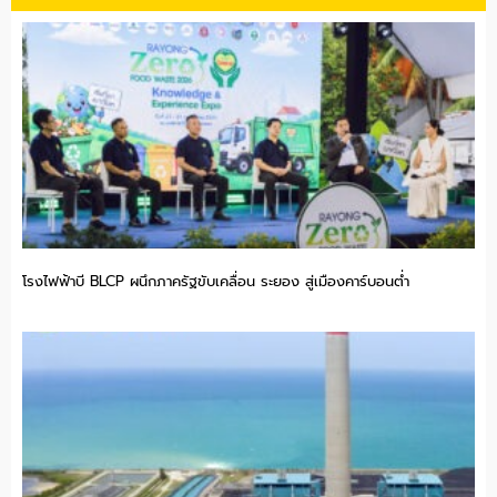
โรงไฟฟ้าบี BLCP ผนึกภาครัฐขับเคลื่อน ระยอง สู่เมืองคาร์บอนต่ำ