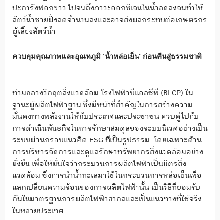
ปะการังฟอกขาว ไปจนถึงภาวะออกซิเจนในน้ำลดลงจนทำให้
สัตว์น้ำชายฝั่งลดจำนวนลงและอาจส่งผลกระทบต่อเกษตรกร
ผู้เลี้ยงสัตว์น้ำ
ควบคุมคุณภาพและอุณหภูมิ ‘น้ำหล่อเย็น’ ก่อนคืนสู่ธรรมชาติ
ท่ามกลางวิกฤตสิ่งแวดล้อม โรงไฟฟ้าบีแอลซีพี (BLCP) ใน
ฐานะผู้ผลิตไฟฟ้าฐาน ซึ่งมีหน้าที่สำคัญในการสร้างความ
มั่นคงทางพลังงานให้กับประเทศและประชาชน ควบคู่ไปกับ
การดำเนินพันธกิจในการรักษาสมดุลของระบบนิเวศอย่างเป็น
ระบบผ่านกรอบแนวคิด ESG ที่เป็นรูปธรรม โดยเฉพาะด้าน
การบริหารจัดการและดูแลรักษาทรัพยากรสิ่งแวดล้อมอย่าง
ยั่งยืน เพื่อให้มั่นใจว่ากระบวนการผลิตไฟฟ้าเป็นมิตรสิ่ง
แวดล้อม ซึ่งการนำน้ำทะเลมาใช้ในกระบวนการหล่อเย็นเพื่อ
แลกเปลี่ยนความร้อนของการผลิตไฟฟ้านั้น เป็นวิธีที่ยอมรับ
กันในมาตรฐานการผลิตไฟฟ้าสากลและเป็นแนวทางที่ใช้จริง
ในหลายประเทศ