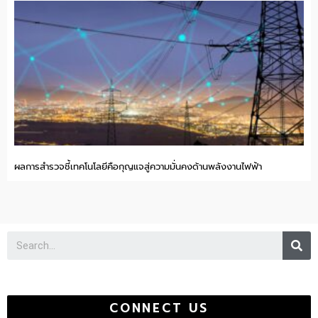
ผลการสำรวจชี้เทคโนโลยีคือกุญแจสู่ความมั่นคงด้านพลังงานไฟฟ้า
Se
CONNECT US