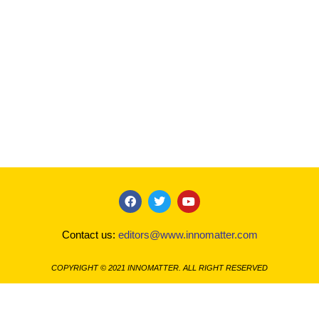
F
T
Y
a
w
o
c
i
u
Contact us:
editors@www.innomatter.com
e
t
t
b
t
u
o
e
b
COPYRIGHT © 2021 INNOMATTER. ALL RIGHT RESERVED
o
r
e
k