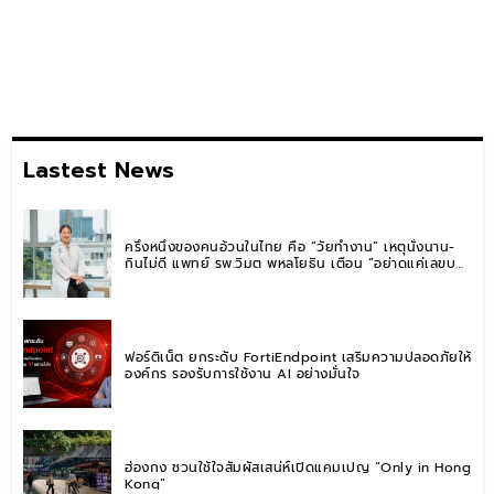
Lastest News
ครึ่งหนึ่งของคนอ้วนในไทย คือ “วัยทำงาน” เหตุนั่งนาน-
กินไม่ดี แพทย์ รพ.วิมุต พหลโยธิน เตือน “อย่าดูแค่เลขบน
ตาชั่ง” แนะปรับพฤติกรรมระยะยาว
ฟอร์ติเน็ต ยกระดับ FortiEndpoint เสริมความปลอดภัยให้
องค์กร รองรับการใช้งาน AI อย่างมั่นใจ
ฮ่องกง ชวนใช้ใจสัมผัสเสน่ห์เปิดแคมเปญ “Only in Hong
Kong”