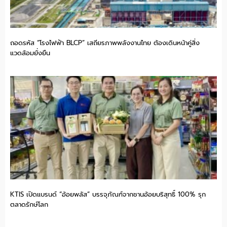
ถอดรหัส “โรงไฟฟ้า BLCP” เสถียรภาพพลังงานไทย ต้องเดินหน้าคู่สิ่ง
แวดล้อมยั่งยืน
KTIS เปิดแบรนด์ “อ้อยพลัส” บรรจุภัณฑ์จากชานอ้อยบริสุทธิ์ 100% รุก
ตลาดรักษ์โลก