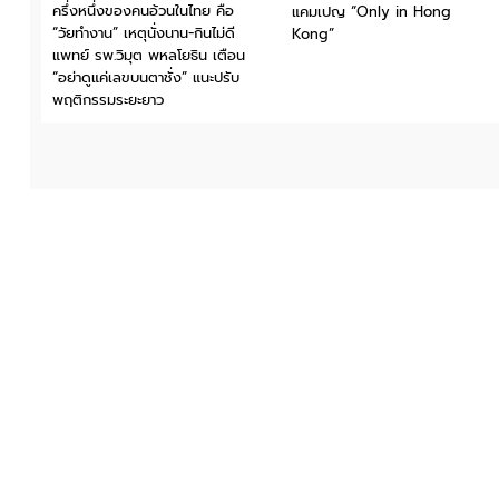
ครึ่งหนึ่งของคนอ้วนในไทย คือ
แคมเปญ “Only in Hong
“วัยทำงาน” เหตุนั่งนาน-กินไม่ดี
Kong”
แพทย์ รพ.วิมุต พหลโยธิน เตือน
“อย่าดูแค่เลขบนตาชั่ง” แนะปรับ
พฤติกรรมระยะยาว