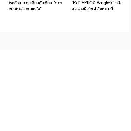
โรคอ้วน ความเสี่ยงภัยเงียบ “ภาวะ
“BYD HYROX Bangkok” กลับ
หยุดหายใจขณะหลับ”
มาอย่างยิ่งใหญ่ สิงหาคมนี้