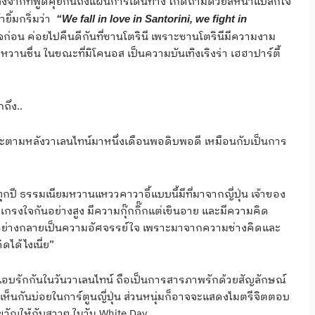
ง หลังจากที่พูดคุยกันถึงแผนการเดินทาง ไกด์ถามด้วยสีหน้าแปลกใจ
ยิ้มกริ่มว่า
“We fall in love in Santorini, we fight in
ก่อน ค่อยไปคืนดีกันที่ซานโตรินี เพราะซานโตรินีมีความงาม
วานชื่น ในขณะที่มิโคนอส เป็นความบันเทิงเริงร่า เฮฮาปาร์ตี้
กถึง..
ราะตามหลังวาเลนไทน์มาหนึ่งเดือนพอดิบพอดี เหมือนกับเป็นการ
ทุกปี ธรรมเนียมหวานแหววคาวาอี้แบบนี้มีที่มาจากญี่ปุ่น เจ้าของ
กรงใจกันอย่างสูง มีความกุ๊กกิ๊กแต่เขินอาย และมีความคิด
ๆ อย่างกลายเป็นความอัศจรรย์ใจ เพราะมาจากความช่างคิดและ
ได้ไงเนี่ย”
ที่แอบรักกันในวันวาเลนไทน์ ถือเป็นการสารภาพรักด้วยสัญลักษณ์
เห็นกันบ่อยในการ์ตูนญี่ปุ่น ส่วนหนุ่มก็อาจจะแสดงไมตรีจิตตอบ
ัญให้กับสาวๆ ในวัน White Day