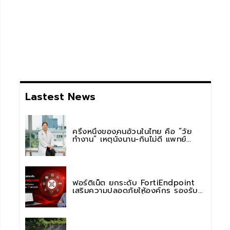
Lastest News
ครึ่งหนึ่งของคนอ้วนในไทย คือ “วัย
ทำงาน” เหตุนั่งนาน-กินไม่ดี แพทย์
รพ.วิมุต พหลโยธิน เตือน “อย่าดูแค่เลข
บนตาชั่ง” แนะปรับพฤติกรรมระยะยาว
ฟอร์ติเน็ต ยกระดับ FortiEndpoint
เสริมความปลอดภัยให้องค์กร รองรับ
การใช้งาน AI อย่างมั่นใจ