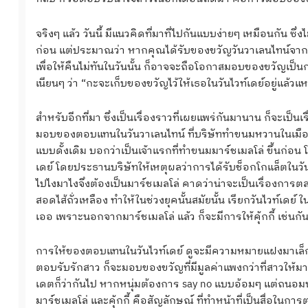
จริงๆ แล้ว วันนี้ มีแนวคิดที่มาที่ไปกันแบบง่ายๆ เหมือนกัน ซึ่
ก่อน แต่ประมาณว่า หากคุณได้รับของขวัญวันวาเลนไทน์จากใค
เพื่อให้คืนไม่ทันในวันนั้น ก็อาจจะถือโอกาสมอบของขวัญเป
เนียนๆ ว่า “กะจะเก็บของขวัญไว้ให้เธอในวันไวท์เดย์อยู่แล้วแ
สำหรับอีกที่มา ซึ่งเป็นเรื่องราวที่เผยแพร่กันมานาน ก็จะเป
มอบของตอบแทนในวันวาเลนไทน์ ที่บริษัททำขนมหวานในเมืองฟุ
แบบดั้งเดิม บอกว่าเป็นเจ้าแรกที่ทำขนมมาร์ชเมลโล่ ขึ้นก่อน
เดย์ โดยประธานบริษัทให้เหตุผลว่าการได้รับช็อกโกแล็ตในวั
ไปไงมาไงจึงต้องเป็นมาร์ชเมลโล่ คาดว่าน่าจะเป็นเรื่องการ
สอดไส้ถั่วเหลือง ทำให้ในช่วงยุคนั้นสมัยนั้น เรียกวันไวท์เดย์ ในอ
เออ เพราะนอกจากมาร์ชเมลโล่ แล้ว ก็จะมีการให้คุ้กกี้ เช่นกั
การให้ของตอบแทนในวันไวท์เดย์ ดูจะมีความหมายแฝงมาเล็กๆ 
ตอบรับรักสาว ก็จะมอบของขวัญที่มีมูลค่าแพงกว่าที่สาวให้ม
เดตก็ว่ากันไป หากหนุ่มต้องการ say no แบบอ้อมๆ แต่ถนอมน้ำใ
มาร์ชเมลโล่ และคุ้กกี้ คือสัญลักษณ์ ที่ทำหน้าที่เป็นสื่อใน