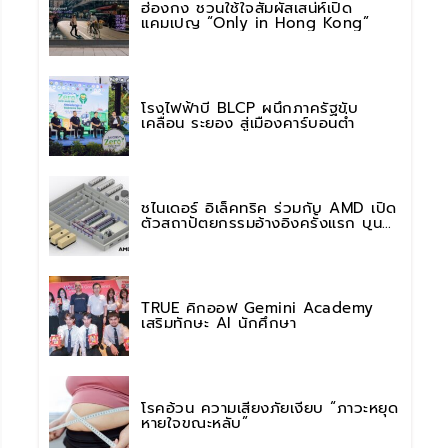
ฮ่องกง ชวนใช้ใจสัมผัสเสน่ห์เปิด
แคมเปญ “Only in Hong Kong”
โรงไฟฟ้าบี BLCP ผนึกภาครัฐขับ
เคลื่อน ระยอง สู่เมืองคาร์บอนต่ำ
ชไนเดอร์ อิเล็คทริค ร่วมกับ AMD เปิด
ตัวสถาปัตยกรรมอ้างอิงครั้งแรก บน
แพลตฟอร์ม “Helios” เร่งการติดตั้งใช้
งานสำหรับ AI Factory
TRUE คิกออฟ Gemini Academy
เสริมทักษะ AI นักศึกษา
โรคอ้วน ความเสี่ยงภัยเงียบ “ภาวะหยุด
หายใจขณะหลับ”