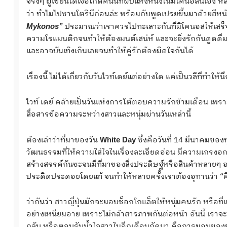
จริงๆ ผู้เขียนได้เจอไกด์คนนี้ที่ผับแห่งหนึ่งในมิโคนอสนี่เอ
ว่า ทำไมไปซานโตรินีก่อนล่ะ พร้อมกับพูดเปรยขึ้นมาด้วยสีหน้า
ประมาณว่าเราควรไปทะเลาะกันที่มิโคนอสให้เสร็จ
Mykonos”
ความโรแมนติกจนทำให้ต้องมนต์เสน่ห์ และจะยิ่งรักกันดูดดื่มห
และอาจบันเทิงเกินเลยจนทำให้คู่รักต้องผิดใจกันได้
เรื่องนี้ ไม่ได้เกี่ยวกับวันไวท์เดย์แต่อย่างใด แค่เป็นวลีที่ทำให้นึ
ไวท์ เดย์ คล้ายเป็นวันแห่งการโต้ตอบความรักข้ามเดือน เพ
สื่อสารข้อความระหว่างสาวและหนุ่มผ่านวันเหล่านี้
ต้องเล่าว่าที่มาของวัน
ซึ่งคือวันที่ 14 มีนาคมของ
White Day
วัฒนธรรมที่ให้ความใส่ใจในเรื่องละเอียดอ่อน มีความเกรงอกเ
สร้างสรรค์กันซะจนมีที่มาของสิ่งประดิษฐ์หรือสินค้าหลาย
ประดิดประดอยโดยแท้ จนทำให้หลายครั้งเราต้องอุทานว่า “คิด
ว่ากันว่า สาวญี่ปุ่นมักจะมอบช็อกโกแล็ตให้หนุ่มคนรัก หรือ
อย่างเหนียมอาย เพราะไม่กล้าสารภาพกันต่อหน้า อันนี้ เราจะ
กลับ หรือตอบรับน้ำใจสาวในอีกเดือนถัดมา คือการมอบของขว