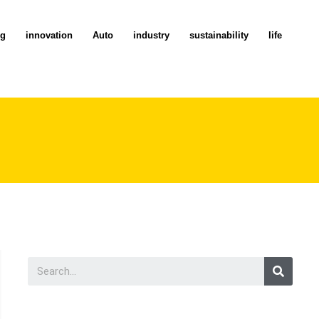
ng
innovation
Auto
industry
sustainability
life
Searc