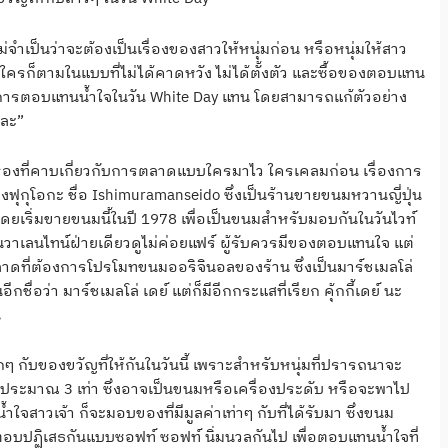
งไม่จำเป็นว่าจะต้องเป็นเรื่องของสาวให้หนุ่มก่อน หรือหนุ่มให้สาว
รก็ตามในแบบที่ไม่ได้คาดหวัง ไม่ได้ตั้งตัว และซื้อของตอบแทน
็นการตอบแทนน้ำใจในวัน White Day แทน โดยสามารถแก้ตัวอย่าง
หละ”
็นเรื่องที่คาบเกี่ยวกับการตลาดแบบใครมาไว ใครเคลมก่อน เรื่องการ
กุโอกะ ชื่อ Ishimuramanseido ซึ่งเป็นร้านขายขนมหวานญี่ปุ่น
 โดยเริ่มขายขนมนี้ในปี 1978 เพื่อเป็นขนมสำหรับมอบกันในวันไวท์
นวาเลนไทน์ฝ่ายเดียวดูไม่ค่อยแฟร์ ผู้รับควรมีของตอบแทนใจ แต่
ตลาดที่ต้องการโปรโมทขนมออริจินอลของร้าน ซึ่งเป็นมาร์ชเมลโล่
ีกชื่อว่า มาร์ชเมลโล่ เดย์ แต่ก็มีอีกกระแสที่เรียก คุ้กกี้เดย์ นะ
น
กับของขวัญที่ให้กันในวันนี้ เพราะสำหรับหนุ่มที่ปรารถนาจะ
าประมาณ 3 เท่า ซึ่งอาจเป็นขนมหรือเครื่องประดับ หรือจะพาไป
จสาวเจ้า ก็จะมอบของที่มีมูลค่าเท่าๆ กับที่ได้รับมา ซึ่งขนม
การตอบปฏิเสธกันแบบซอฟท์ ซอฟท์ นิ่มนวลกันไป เพื่อตอบแทนน้ำใจที่