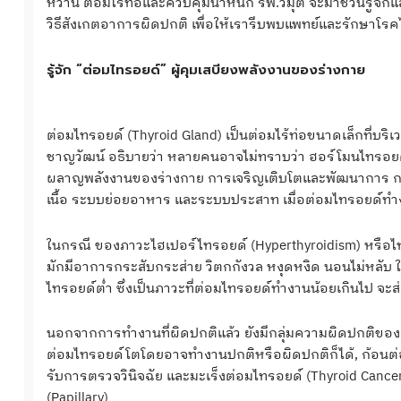
หวาน ต่อมไร้ท่อและควบคุมน้ำหนัก รพ.วิมุต จะมาชวนรู้จั
วิธีสังเกตอาการผิดปกติ เพื่อให้เรารีบพบแพทย์และรักษาโรค
รู้จัก “ต่อมไทรอยด์” ผู้คุมเสบียงพลังงานของร่างกาย
ต่อมไทรอยด์ (Thyroid Gland) เป็นต่อมไร้ท่อขนาดเล็กที่บร
ชาญวัฒน์ อธิบายว่า หลายคนอาจไม่ทราบว่า ฮอร์โมนไทรอ
ผลาญพลังงานของร่างกาย การเจริญเติบโตและพัฒนาการ 
เนื้อ ระบบย่อยอาหาร และระบบประสาท เมื่อต่อมไทรอยด์ท
ในกรณี ของภาวะไฮเปอร์ไทรอยด์ (Hyperthyroidism) หรือไทรอ
มักมีอาการกระสับกระส่าย วิตกกังวล หงุดหงิด นอนไม่หลับ
ไทรอยด์ต่ำ ซึ่งเป็นภาวะที่ต่อมไทรอยด์ทำงานน้อยเกินไป จะส่
นอกจากการทำงานที่ผิดปกติแล้ว ยังมีกลุ่มความผิดปกติของก้อ
ต่อมไทรอยด์โตโดยอาจทำงานปกติหรือผิดปกติก็ได้, ก้อนต่อมไ
รับการตรวจวินิจฉัย และมะเร็งต่อมไทรอยด์ (Thyroid Cancer
(Papillary)