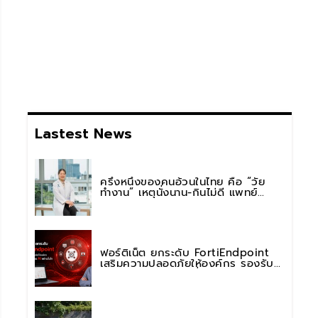
Lastest News
ครึ่งหนึ่งของคนอ้วนในไทย คือ “วัย
ทำงาน” เหตุนั่งนาน-กินไม่ดี แพทย์
รพ.วิมุต พหลโยธิน เตือน “อย่าดูแค่เลข
บนตาชั่ง” แนะปรับพฤติกรรมระยะยาว
ฟอร์ติเน็ต ยกระดับ FortiEndpoint
เสริมความปลอดภัยให้องค์กร รองรับ
การใช้งาน AI อย่างมั่นใจ