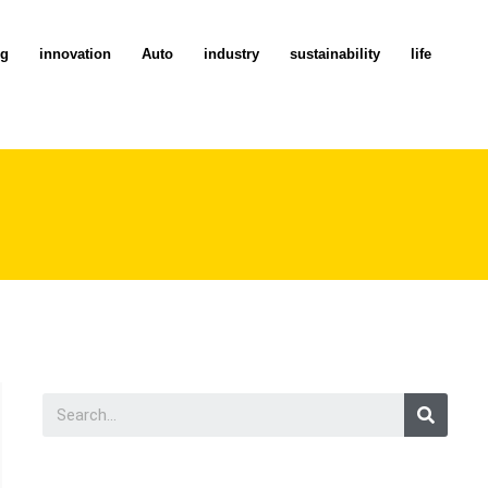
ng
innovation
Auto
industry
sustainability
life
Searc