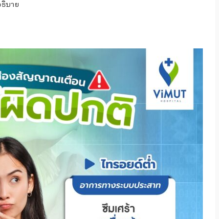
อธิบาย