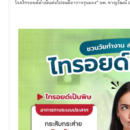
โรคไทรอยด์ดำเนินต่อไปจนมีอาการรุนแรง” นพ. ชาญวัฒน์ 