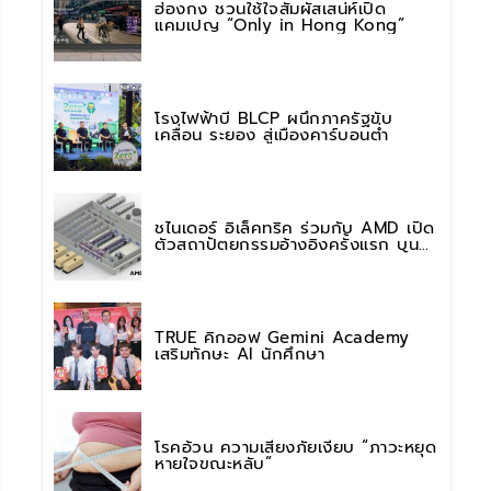
ฮ่องกง ชวนใช้ใจสัมผัสเสน่ห์เปิด
แคมเปญ “Only in Hong Kong”
โรงไฟฟ้าบี BLCP ผนึกภาครัฐขับ
เคลื่อน ระยอง สู่เมืองคาร์บอนต่ำ
ชไนเดอร์ อิเล็คทริค ร่วมกับ AMD เปิด
ตัวสถาปัตยกรรมอ้างอิงครั้งแรก บน
แพลตฟอร์ม “Helios” เร่งการติดตั้งใช้
งานสำหรับ AI Factory
TRUE คิกออฟ Gemini Academy
เสริมทักษะ AI นักศึกษา
โรคอ้วน ความเสี่ยงภัยเงียบ “ภาวะหยุด
หายใจขณะหลับ”