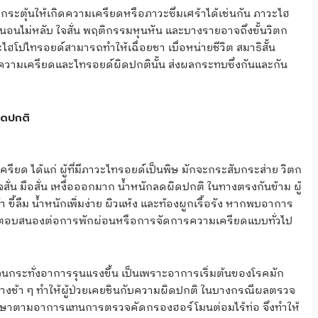
ะตุ้นให้เกิดความเครียดหรือภาวะซึมเศร้าได้เช่นกัน ภาวะไฮ
นอนไม่หลับ ใจสั่น พฤติกรรมหุนหัน และบางรายอาจถึงขั้นวิตก
ฮโปไทรอยด์สามารถทำให้เฉื่อยชา เบื่อหน่ายชีวิต สมาธิสั้น
ทั้งความเครียดและไทรอยด์ผิดปกตินั้น ส่งผลกระทบซึ่งกันและกัน
ิดปกติ
ียด ได้แก่ ผู้ที่มีภาวะไทรอยด์เป็นพิษ มักจะกระสับกระส่าย วิตก
สั่น มือสั่น เหงื่อออกมาก น้ำหนักลดผิดปกติ ในทางตรงกันข้าม ผู้
 ขี้ลืม น้ำหนักเพิ่มง่าย ผิวแห้ง และท้องผูกเรื้อรัง หากพบอาการ
และไม่ตอบสนองต่อการพักผ่อนหรือการจัดการความเครียดแบบทั่วไป
ด์จนกระทั่งอาการรุนแรงขึ้น เป็นเพราะอาการเริ่มต้นของโรคมัก
างช้า ๆ ทำให้ผู้ป่วยเคยชินกับความผิดปกติ ในบางกรณีผลตรวจ
รรักษาตามอาการแทนการตรวจคัดกรองฮอร์โมนต่อมไร้ท่อ จึงทำให้