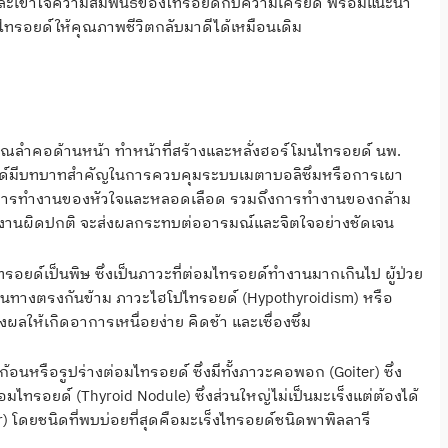
กและเข้าใจความสัมพันธ์ของไทรอยด์กับความเครียด พร้อมแนะนำ
ไทรอยด์ให้คุณภาพชีวิตกลับมาดีได้เหมือนเดิม
ิเวณลำคอด้านหน้า ทำหน้าที่สร้างและหลั่งฮอร์โมนไทรอยด์ นพ.
ยด์มีบทบาทสำคัญในการควบคุมระบบเมตาบอลิซึมหรือการเผา
การทำงานของหัวใจและหลอดเลือด รวมถึงการทำงานของกล้าม
ำงานผิดปกติ จะส่งผลกระทบต่ออารมณ์และจิตใจอย่างชัดเจน
ยด์เป็นพิษ ซึ่งเป็นภาวะที่ต่อมไทรอยด์ทำงานมากเกินไป ผู้ป่วย
 ในทางตรงกันข้าม ภาวะไฮโปไทรอยด์ (Hypothyroidism) หรือ
งผลให้เกิดอาการเหนื่อยง่าย คิดช้า และเซื่องซึม
นหรือรูปร่างต่อมไทรอยด์ ซึ่งมีทั้งภาวะคอพอก (Goiter) ซึ่ง
ทรอยด์ (Thyroid Nodule) ซึ่งส่วนใหญ่ไม่เป็นมะเร็งแต่ต้องได้
) โดยชนิดที่พบบ่อยที่สุดคือมะเร็งไทรอยด์ชนิดพาพิลลารี