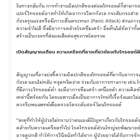
ในทางกลับกัน การทำงานผิดปกติของต่อมไทรอยด์ก็สามารถกร
เปอร์ไทรอยด์อาจทำให้เกิดอาการวิตกกังวล กระสับกระส่าย 
กังวลรุนแรงหรือมีภาวะตื่นตระหนก (Panic Attack) ส่วนภาวะไ
ความจำไม่ดี ซึ่งมีอาการคล้ายโรคซึมเศร้า จึงเห็นได้ชัดว่า
สร้างเป็นวงจรที่ส่งผลเสียต่อสุขภาพโดยรวม
เปิดสัญญาณเตือน ความเครียดที่อาจเกี่ยวข้องกับไทรอยด์ผ
สัญญาณที่อาจบ่งชี้ความผิดปกติของไทรอยด์ที่มากับอาการเคร
กังวล นอนไม่หลับ หงุดหงิดง่าย ร่วมกับอาการทางกาย เช่น ใจ
ที่มีภาวะไทรอยด์ต่ำ จะมีอาการซึมเศร้า เหนื่อยล้า ความคิดช้า
เหล่านี้พร้อมกัน โดยเฉพาะเมื่อเป็นอาการใหม่ที่เรื้อรัง
ควรรีบพบแพทย์เพื่อตรวจวัดระดับฮอร์โมนไทรอยด์
“เหตุที่ทำให้ผู้ป่วยไม่ทราบว่าตนเองมีปัญหาเกี่ยวกับไทรอย
คล้ายกับความเครียดทั่วไป โรคไทรอยด์ส่วนใหญ่จะพัฒนาอย่
อาจดูปกติ ทำให้การวินิจฉัยทำได้ยาก ผู้ป่วยอาจได้รับกา