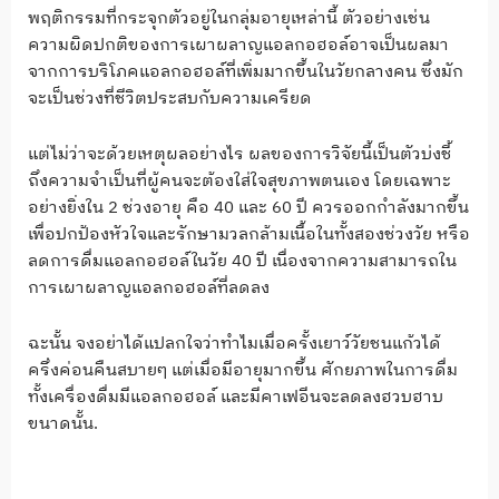
พฤติกรรมที่กระจุกตัวอยู่ในกลุ่มอายุเหล่านี้ ตัวอย่างเช่น
ความผิดปกติของการเผาผลาญแอลกอฮอล์อาจเป็นผลมา
จากการบริโภคแอลกอฮอล์ที่เพิ่มมากขึ้นในวัยกลางคน ซึ่งมัก
จะเป็นช่วงที่ชีวิตประสบกับความเครียด
แต่ไม่ว่าจะด้วยเหตุผลอย่างไร ผลของการวิจัยนี้เป็นตัวบ่งชี้
ถึงความจำเป็นที่ผู้คนจะต้องใส่ใจสุขภาพตนเอง โดยเฉพาะ
อย่างยิ่งใน 2 ช่วงอายุ คือ 40 และ 60 ปี ควรออกกำลังมากขึ้น
เพื่อปกป้องหัวใจและรักษามวลกล้ามเนื้อในทั้งสองช่วงวัย หรือ
ลดการดื่มแอลกอฮอล์ในวัย 40 ปี เนื่องจากความสามารถใน
การเผาผลาญแอลกอฮอล์ที่ลดลง
ฉะนั้น จงอย่าได้แปลกใจว่าทำไมเมื่อครั้งเยาว์วัยชนแก้วได้
ครึ่งค่อนคืนสบายๆ แต่เมื่อมีอายุมากขึ้น ศักยภาพในการดื่ม
ทั้งเครื่องดื่มมีแอลกอฮอล์ และมีคาเฟอีนจะลดลงฮวบฮาบ
ขนาดนั้น.