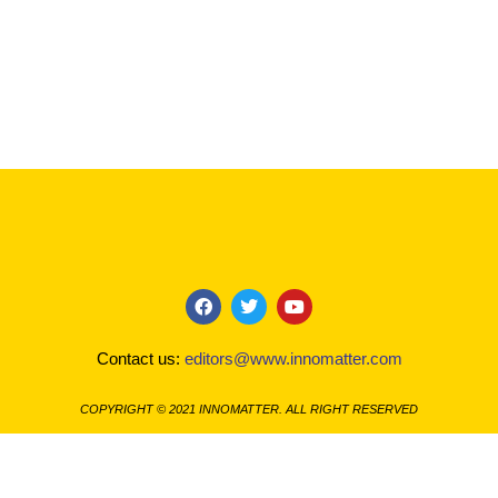
F
T
Y
a
w
o
c
i
u
Contact us:
editors@www.innomatter.com
e
t
t
b
t
u
o
e
b
COPYRIGHT © 2021 INNOMATTER. ALL RIGHT RESERVED
o
r
e
k