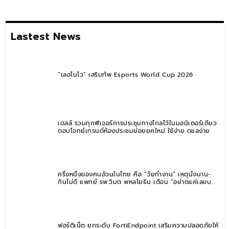
Lastest News
“เลอโนโว” เสริมทัพ Esports World Cup 2026
เดลล์ รวมทุกฟีเจอร์การประชุมทางไกลไว้ในมอนิเตอร์เดียว
ตอบโจทย์เทรนด์ห้องประชุมย่อยยุคใหม่ ใช้ง่าย ดูแลง่าย
ครึ่งหนึ่งของคนอ้วนในไทย คือ “วัยทำงาน” เหตุนั่งนาน-
กินไม่ดี แพทย์ รพ.วิมุต พหลโยธิน เตือน “อย่าดูแค่เลขบน
ตาชั่ง” แนะปรับพฤติกรรมระยะยาว
ฟอร์ติเน็ต ยกระดับ FortiEndpoint เสริมความปลอดภัยให้