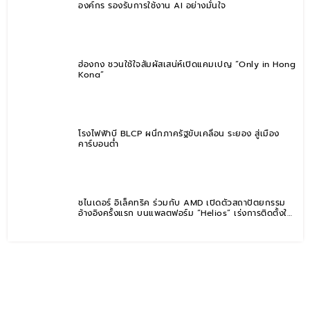
องค์กร รองรับการใช้งาน AI อย่างมั่นใจ
ฮ่องกง ชวนใช้ใจสัมผัสเสน่ห์เปิดแคมเปญ “Only in Hong
Kong”
โรงไฟฟ้าบี BLCP ผนึกภาครัฐขับเคลื่อน ระยอง สู่เมือง
คาร์บอนต่ำ
ชไนเดอร์ อิเล็คทริค ร่วมกับ AMD เปิดตัวสถาปัตยกรรม
อ้างอิงครั้งแรก บนแพลตฟอร์ม “Helios” เร่งการติดตั้งใช้
งานสำหรับ AI Factory