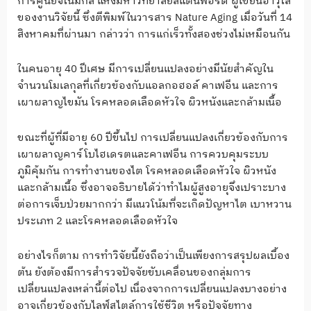
การศูนย์จีโนมิกส์ แห่งมหาวิทยาลัยสแตนฟอร์ด ผู้เขียนอาวุโส
ของงานวิจัยนี้ ซึ่งตีพิมพ์ในวารสาร Nature Aging เมื่อวันที่ 14
สิงหาคมที่ผ่านมา กล่าวว่า การแก่เร็วทั้งสองช่วงไม่เหมือนกัน
ในคนอายุ 40 ปีเศษ มีการเปลี่ยนแปลงอย่างมีนัยสำคัญใน
จำนวนโมเลกุลที่เกี่ยวข้องกับแอลกอฮอล์ คาเฟอีน และการ
เผาผลาญไขมัน โรคหลอดเลือดหัวใจ ผิวหนังและกล้ามเนื้อ
ขณะที่ผู้ที่มีอายุ 60 ปีขึ้นไป การเปลี่ยนแปลงเกี่ยวข้องกับการ
เผาผลาญคาร์โบไฮเดรตและคาเฟอีน การควบคุมระบบ
ภูมิคุ้มกัน การทำงานของไต โรคหลอดเลือดหัวใจ ผิวหนัง
และกล้ามเนื้อ ซึ่งอาจอธิบายได้ว่าทำไมผู้สูงอายุจึงเปราะบาง
ต่อการเจ็บป่วยมากกว่า มีแนวโน้มที่จะเกิดปัญหาไต เบาหวาน
ประเภท 2 และโรคหลอดเลือดหัวใจ
อย่างไรก็ตาม การทำวิจัยนี้ยังถือว่าเป็นเพียงการสรุปผลเบื้อง
ต้น ยังต้องมีการสำรวจปัจจัยขับเคลื่อนของกลุ่มการ
เปลี่ยนแปลงเหล่านี้ต่อไป เนื่องจากการเปลี่ยนแปลงบางอย่าง
อาจเกี่ยวข้องกับไลฟ์สไตล์การใช้ชีวิต หรือปัจจัยทาง