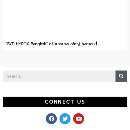
“BYD HYROX Bangkok” กลับมาอย่างยิ่งใหญ่ สิงหาคมนี้
Se
CONNECT US
F
T
Y
a
w
o
c
i
u