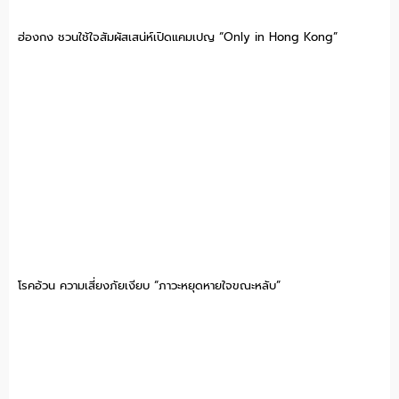
ฮ่องกง ชวนใช้ใจสัมผัสเสน่ห์เปิดแคมเปญ “Only in Hong Kong”
โรคอ้วน ความเสี่ยงภัยเงียบ “ภาวะหยุดหายใจขณะหลับ”