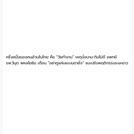
ครึ่งหนึ่งของคนอ้วนในไทย คือ “วัยทำงาน” เหตุนั่งนาน-กินไม่ดี แพทย์
รพ.วิมุต พหลโยธิน เตือน “อย่าดูแค่เลขบนตาชั่ง” แนะปรับพฤติกรรมระยะยาว