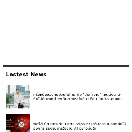
Lastest News
ครึ่งหนึ่งของคนอ้วนในไทย คือ “วัยทำงาน” เหตุนั่งนาน-
กินไม่ดี แพทย์ รพ.วิมุต พหลโยธิน เตือน “อย่าดูแค่เลขบน
ตาชั่ง” แนะปรับพฤติกรรมระยะยาว
ฟอร์ติเน็ต ยกระดับ FortiEndpoint เสริมความปลอดภัยให้
องค์กร รองรับการใช้งาน AI อย่างมั่นใจ