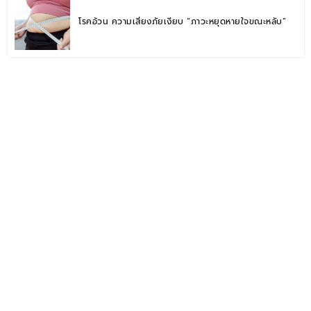
โรคอ้วน ความเสี่ยงภัยเงียบ “ภาวะหยุดหายใจขณะหลับ”