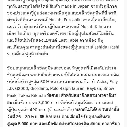
ทุกวัยและทุกไลฟ์สไตล์ สินค้า Made in Japan จากทั่วภูมิภาค
ของประเทศญี่ปุ่นส่งตรงมาเพื่อคุณแบบเอ็กซ์คลูซีฟที่นี่ อาทิ
ผ้าฟุโรชิกิของแบรนด์ Musubi Furoshiki จากเมือง เกียวโต,
แมวกวัก ตุ๊กตานำโชคญี่ปุ่นของแบรนด์ MusubiKiln จาก
เมือง โตเกียว, ชุดเครื่องครัวเซรามิกญี่ปุ่นในสไตล์โมเดิร์น
และดีไซน์น่ารักของแบรนด์ East Table จากเมือง กิฟุ,
ตะเกียบคุณภาพสูงอันดับหนึ่งของญี่ปุ่นแบรนด์ Ishida Hashi
จากเมือง ฟุกุอิ เป็นต้น
ช้อปสนุกแบบเอ็กซ์คลูซีฟและของขวัญสุดพรีเมี่ยมกับโปรโม
ชั่นสุดพิเศษ พบกับสินค้าแบรนด์ดังไอเทมเด็ด ลดแรงแบบจัด
หนักทั่วห้างสูงสุด 50% หลากหลายแบรนด์ อาทิ Asics, Fray
I.D, G2000, Giordano, Polo Ralph lauren, Rayban, Snow
Peak, Takeo Kikuchi
พิเศษ
!!
สำหรับสมาชิกสยาม ทาคาชิมา
เมื่อช้อปครบ 3,000 บาท รับทันที สมุดโน้ตจากประเทศ
ยะ
ญี่ปุ่น มูลค่า 490 บาท (จำนวนจำกัด)
พลาดไม่ได้
! 5
วันเท่านั้น
วันที่
26 – 30
พ.ย.
65
ช้
อปครบตามเงื่อนไขรับคูปองเงินสด
สูงสุด
5,000
บาท และเมื่อช้อปผ่านบัตรเครดิต สยาม ทาคาชิมา