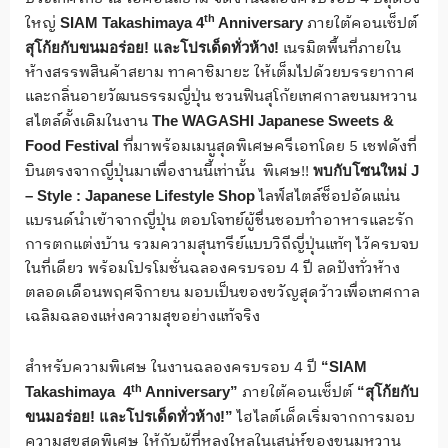
ใหญ่
ภายใต้คอนเซ็ปต์
th
SIAM Takashimaya 4
Anniversary
เนรมิตพื้นที่ภายใน
สุโก้ยกับขนมอร่อย
!
และโปรเด็ดทั่วห้าง
!
ห้างสรรพสินค้าสยาม ทาคาชิมายะ ให้เต็มไปด้วยบรรยากาศ
และกลิ่นอายวัฒนธรรมญี่ปุ่น ชวนฟินสุโก้ยเทศกาลขนมหวาน
สไตล์ดั้งเดิมในงาน
The WAGASHI Japanese Sweets &
ที่มาพร้อมเมนูสุดพิเศษครีเอทโดย 5 เชฟดังที่
Food Festival
บินตรงจากญี่ปุ่นมาเพื่องานนี้เท่านั้น
พิเศษ!!
พบกับโซนใหม่
J
ไลฟ์สไตล์ช็อปอัดแน่น
– Style : Japanese Lifestyle Shop
แบรนด์นำเข้าจากญี่ปุ่น ตอบโจทย์ผู้ชื่นชอบทำอาหารและรัก
การตกแต่งบ้าน รวมความสุนทรีย์แบบวิถีญี่ปุ่นแท้ๆ ไว้ครบจบ
ในที่เดียว พร้อมโปรโมชั่นฉลองครบรอบ 4 ปี ลดปังทั่วห้าง
ตลอดเดือนพฤศจิกายน มอบเป็นของขวัญสุดว้าวเพื่อเทศกาล
เฉลิมฉลองแห่งความสุขอย่างแท้จริง
สำหรับความพิเศษ ในงานฉลองครบรอบ 4 ปี
“SIAM
ภายใต้คอนเซ็ปต์
th
Takashimaya 4
Anniversary”
“สุโก้ยกับ
ไฮไลต์เด็ดเริ่มจากการมอบ
ขนมอร่อย! และโปรเด็ดทั่วห้าง!”
ความสุขสุดพิเศษ ให้กับผู้ที่หลงใหลในเสน่ห์ของขนมหวาน