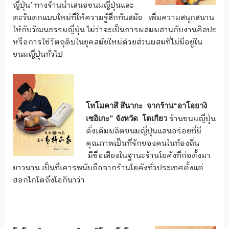
ญี่ปุ่น’ ทางร้านนำเสนอขนมญี่ปุ่นและ
ตะวันตกแบบใหม่ที่ให้ความรู้สึกทันสมัย เพิ่มความสนุกสนาน
ให้กับวัฒนธรรมญี่ปุ่น ไม่ว่าจะเป็นการผสมผสานกับงานศิลปะ
หรือการใช้วัตถุดิบในยุคสมัยใหม่ด้วยส่วนผสมที่ไม่มีอยู่ใน
ขนมญี่ปุ่นทั่วไป
โทโมคาสึ สึนากะ จากร้าน
“
อาโอยางิ
ร้านขนมญี่ปุ่น
เซอิเกะ” จังหวัด โตเกียว
ดั้งเดิมผลิตขนมญี่ปุ่นแสนอร่อยที่มี
คุณภาพเป็นที่รักของคนในท้องถิ่น
มีชื่อเสียงในฐานะร้านโยคังที่ก่อตั้งมา
ยาวนาน เป็นที่เคารพนับถือจากร้านโยคังทั่วประเทศตั้งแต่
ฮอกไกโดถึงโอกินาว่า