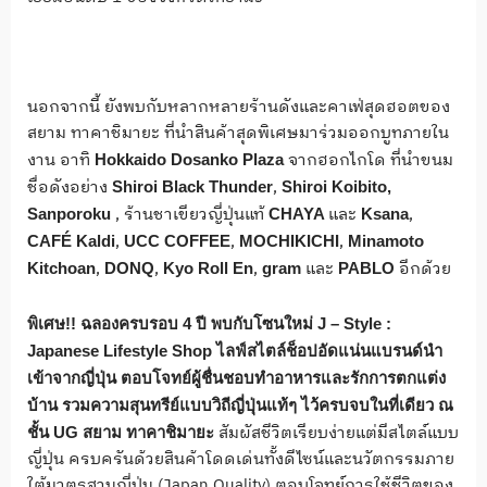
นอกจากนี้ ยังพบกับหลากหลายร้านดังและคาเฟ่สุดฮอตของ
สยาม ทาคาชิมายะ ที่นำสินค้าสุดพิเศษมาร่วมออกบูทภายใน
งาน อาทิ
จากฮอกไกโด ที่นำขนม
Hokkaido Dosanko Plaza
ชื่อดังอย่าง
,
Shiroi Black Thunder
Shiroi Koibito,
, ร้านชาเขียวญี่ปุ่นแท้
และ
,
Sanporoku
CHAYA
Ksana
,
,
,
CAFÉ Kaldi
UCC COFFEE
MOCHIKICHI
Minamoto
,
,
,
และ
อีกด้วย
Kitchoan
DONQ
Kyo Roll En
gram
PABLO
พิเศษ!! ฉลองครบรอบ 4 ปี พบกับโซนใหม่
J – Style :
Japanese Lifestyle Shop
ไลฟ์สไตล์ช็อปอัดแน่นแบรนด์นำ
เข้าจากญี่ปุ่น ตอบโจทย์ผู้ชื่นชอบทำอาหารและรักการตกแต่ง
บ้าน รวมความสุนทรีย์แบบวิถีญี่ปุ่นแท้ๆ ไว้ครบจบในที่เดียว ณ
สัมผัสชีวิตเรียบง่ายแต่มีสไตล์แบบ
ชั้น
UG
สยาม ทาคาชิมายะ
ญี่ปุ่น ครบครันด้วยสินค้าโดดเด่นทั้งดีไซน์และนวัตกรรมภาย
ใต้มาตรฐานญี่ปุ่น (Japan Quality) ตอบโจทย์การใช้ชีวิตของ