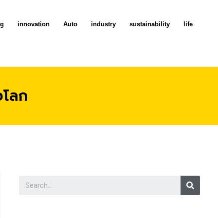
ng
innovation
Auto
industry
sustainability
life
วโลก
Searc