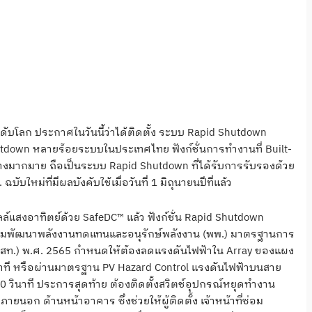
ะดับโลก ประกาศในวันนี้ว่าได้ติดตั้ง ระบบ Rapid Shutdown
hutdown หลายร้อยระบบในประเทศไทย ฟังก์ชั่นการทำงานที่ Built-
ย่างมากมาย ถือเป็นระบบ Rapid Shutdown ที่ได้รับการรับรองด้วย
ใหม่ที่มีผลบังคับใช้เมื่อวันที่ 1 มิถุนายนปีที่แล้ว
งอาทิตย์ด้วย SafeDC™ แล้ว ฟังก์ชั่น Rapid Shutdown
พัฒนาพลังงานทดแทนและอนุรักษ์พลังงาน (พพ.) มาตรฐานการ
สท.) พ.ศ. 2565 กำหนดให้ต้องลดแรงดันไฟฟ้าใน Array ของแผง
นาที หรือผ่านมาตรฐาน PV Hazard Control แรงดันไฟฟ้าบนสาย
0 วินาที ประการสุดท้าย ต้องติดตั้งสวิตช์อุปกรณ์หยุดทำงาน
ภายนอก ด้านหน้าอาคาร ซึ่งช่วยให้ผู้ติดตั้ง เจ้าหน้าที่ซ่อม