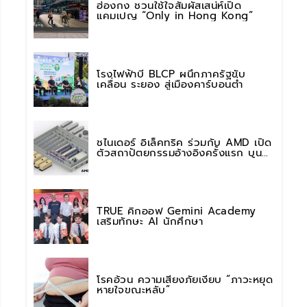
ฮ่องกง ชวนใช้ใจสัมผัสเสน่ห์เปิด
แคมเปญ “Only in Hong Kong”
โรงไฟฟ้าบี BLCP ผนึกภาครัฐขับ
เคลื่อน ระยอง สู่เมืองคาร์บอนต่ำ
ชไนเดอร์ อิเล็คทริค ร่วมกับ AMD เปิด
ตัวสถาปัตยกรรมอ้างอิงครั้งแรก บน
แพลตฟอร์ม “Helios” เร่งการติดตั้งใช้
งานสำหรับ AI Factory
TRUE คิกออฟ Gemini Academy
เสริมทักษะ AI นักศึกษา
โรคอ้วน ความเสี่ยงภัยเงียบ “ภาวะหยุด
หายใจขณะหลับ”