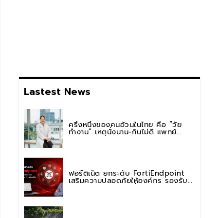
Lastest News
ครึ่งหนึ่งของคนอ้วนในไทย คือ “วัย
ทำงาน” เหตุนั่งนาน-กินไม่ดี แพทย์
รพ.วิมุต พหลโยธิน เตือน “อย่าดูแค่เลข
บนตาชั่ง” แนะปรับพฤติกรรมระยะยาว
ฟอร์ติเน็ต ยกระดับ FortiEndpoint
เสริมความปลอดภัยให้องค์กร รองรับ
การใช้งาน AI อย่างมั่นใจ