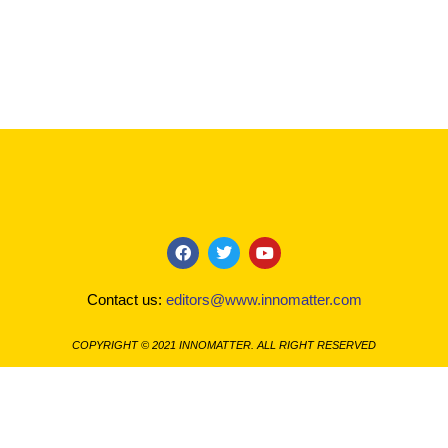
F
T
Y
a
w
o
c
i
u
Contact us:
editors@www.innomatter.com
e
t
t
b
t
u
o
e
b
COPYRIGHT © 2021 INNOMATTER. ALL RIGHT RESERVED
o
r
e
k