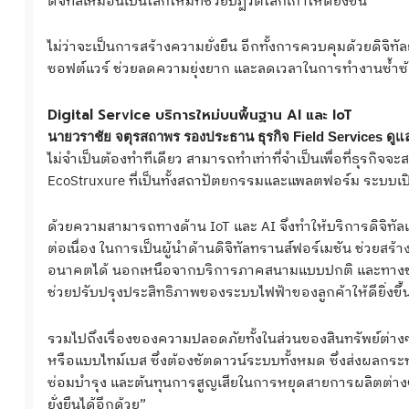
ดิจิทัลเหมือนเป็นโลกใหม่ที่ช่วยปฏิวัติโลกเก่าให้ดียิ่งขึ้น
ไม่ว่าจะเป็นการสร้างความยั่งยืน อีกทั้งการควบคุมด้วยดิจ
ซอฟต์แวร์ ช่วยลดความยุ่งยาก และลดเวลาในการทำงานซ้ำซ้อน เ
Digital Service บริการใหม่บนพื้นฐาน AI และ IoT
นายวราชัย จตุรสถาพร รองประธาน ธุรกิจ
Field Services ดู
ไม่จำเป็นต้องทำทีเดียว สามารถทำเท่าที่จำเป็นเพื่อที่ธุรกิจ
EcoStruxure ที่เป็นทั้งสถาปัตยกรรมและแพลตฟอร์ม ระบบเป
ด้วยความสามารถทางด้าน IoT และ AI จึงทำให้บริการดิจิทัลเ
ต่อเนื่อง ในการเป็นผู้นำด้านดิจิทัลทรานส์ฟอร์เมชัน ช่วยสร
อนาคตได้ นอกเหนือจากบริการภาคสนามแบบปกติ และทางชไนเดอ
ช่วยปรับปรุงประสิทธิภาพของระบบไฟฟ้าของลูกค้าให้ดียิ่งขึ้
รวมไปถึงเรื่องของความปลอดภัยทั้งในส่วนของสินทรัพย์ต่า
หรือแบบไทม์เบส ซึ่งต้องชัตดาวน์ระบบทั้งหมด ซึ่งส่งผลกระ
ซ่อมบำรุง และต้นทุนการสูญเสียในการหยุดสายการผลิตต่าง
ยั่งยืนได้อีกด้วย”