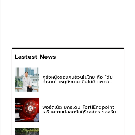
Lastest News
ครึ่งหนึ่งของคนอ้วนในไทย คือ “วัย
ทำงาน” เหตุนั่งนาน-กินไม่ดี แพทย์
รพ.วิมุต พหลโยธิน เตือน “อย่าดูแค่เลข
บนตาชั่ง” แนะปรับพฤติกรรมระยะยาว
ฟอร์ติเน็ต ยกระดับ FortiEndpoint
เสริมความปลอดภัยให้องค์กร รองรับ
การใช้งาน AI อย่างมั่นใจ