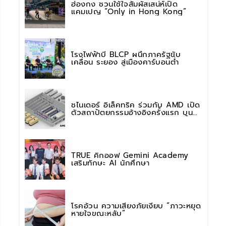
ฮ่องกง ชวนใช้ใจสัมผัสเสน่ห์เปิด
แคมเปญ “Only in Hong Kong”
โรงไฟฟ้าบี BLCP ผนึกภาครัฐขับ
เคลื่อน ระยอง สู่เมืองคาร์บอนต่ำ
ชไนเดอร์ อิเล็คทริค ร่วมกับ AMD เปิด
ตัวสถาปัตยกรรมอ้างอิงครั้งแรก บน
แพลตฟอร์ม “Helios” เร่งการติดตั้งใช้
งานสำหรับ AI Factory
TRUE คิกออฟ Gemini Academy
เสริมทักษะ AI นักศึกษา
โรคอ้วน ความเสี่ยงภัยเงียบ “ภาวะหยุด
หายใจขณะหลับ”