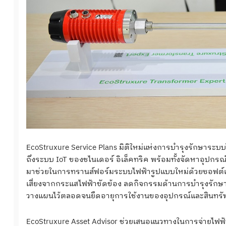
EcoStruxure Service Plans มิติใหม่แห่งการบำรุงรักษาระบ
ถึงระบบ IoT ของชไนเดอร์ อิเล็คทริค พร้อมทั้งจัดหาอุปกรณ์ 
มาช่วยในการทรานส์ฟอร์มระบบไฟฟ้ารูปแบบใหม่ด้วยซอฟต์แวร
เสี่ยงจากกระแสไฟฟ้าขัดข้อง ลดกิจกรรมด้านการบํารุงรักษา 
วางแผนไว้ตลอดจนยืดอายุการใช้งานของอุปกรณ์และสินทรัพ
EcoStruxure Asset Advisor ช่วยเสนอแนวทางในการจ่ายไฟ