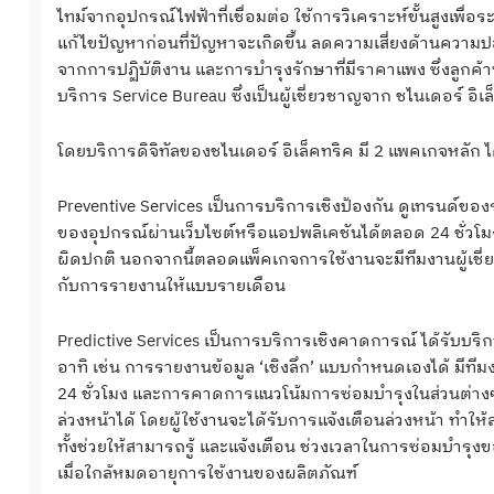
ไทม์จากอุปกรณ์ไฟฟ้าที่เชื่อมต่อ ใช้การวิเคราะห์ขั้นสูงเพ
แก้ไขปัญหาก่อนที่ปัญหาจะเกิดขึ้น ลดความเสี่ยงด้านความ
จากการปฏิบัติงาน และการบำรุงรักษาที่มีราคาแพง ซึ่งลูกค้
บริการ Service Bureau ซึ่งเป็นผู้เชี่ยวชาญจาก ชไนเดอร์ อ
โดยบริการดิจิทัลของชไนเดอร์ อิเล็คทริค มี 2 แพคเกจหลัก ไ
Preventive Services เป็นการบริการเชิงป้องกัน ดูเทรนด
ของอุปกรณ์ผ่านเว็บไซต์หรือแอปพลิเคชันได้ตลอด 24 ชั่วโมง
ผิดปกติ นอกจากนี้ตลอดแพ็คเกจการใช้งานจะมีทีมงานผู้เ
กับการรายงานให้แบบรายเดือน
Predictive Services เป็นการบริการเชิงคาดการณ์ ได้รับบริ
อาทิ เช่น การรายงานข้อมูล ‘เชิงลึก’ แบบกำหนดเองได้ มีท
24 ชั่วโมง และการคาดการแนวโน้มการซ่อมบำรุงในส่วนต่างๆ
ล่วงหน้าได้ โดยผู้ใช้งานจะได้รับการแจ้งเตือนล่วงหน้า ทำให
ทั้งช่วยให้สามารถรู้ และแจ้งเตือน ช่วงเวลาในการซ่อมบำรุงข
เมื่อใกล้หมดอายุการใช้งานของผลิตภัณฑ์