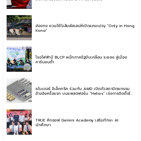
ฮ่องกง ชวนใช้ใจสัมผัสเสน่ห์เปิดแคมเปญ “Only in Hong
Kong”
โรงไฟฟ้าบี BLCP ผนึกภาครัฐขับเคลื่อน ระยอง สู่เมือง
คาร์บอนต่ำ
ชไนเดอร์ อิเล็คทริค ร่วมกับ AMD เปิดตัวสถาปัตยกรรม
อ้างอิงครั้งแรก บนแพลตฟอร์ม “Helios” เร่งการติดตั้งใช้
งานสำหรับ AI Factory
TRUE คิกออฟ Gemini Academy เสริมทักษะ AI
นักศึกษา