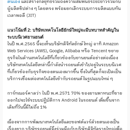
ตนเอง
และสร้างกลยุทธ์รวมถึงความสัมพันธ์ระยะยาวร่วมกับ
ผู้ผลิตชิปต่าง ๆ โดยตรง พร้อมยกเลิกระบบการผลิตแบบทัน
เวลาพอดี (JIT)
แนวโน้มที่
2:
บริษัทเทคโนโลยียักษ์ใหญ่จะมีบทบาทสำคัญใน
ระบบนิเวศยานยนต์
ในปี พ.ศ.2565 นี้จะเห็นบริษัทดิจิทัลยักษ์ใหญ่ อาทิ Amazon
Web Services (AWS), Google, Alibaba หรือ Tencent ขยาย
ธุรกิจในด้านเทคโนโลยีที่เกี่ยวข้องกับยานยนต์อย่างต่อเนื่อง
บริษัทเทคโนโลยีเหล่านี้กำลังนำรถยนต์เข้าไปอยู่ในระบบนิเวศ
ที่เกี่ยวข้องกับธุรกิจของตนเองมากขึ้น ซึ่งในที่สุดก็จะเปิดเป็น
บริการเชื่อมต่อเทคโนโลยีเข้ากับรถยนต์ในรูปแบบใหม่ ๆ
การ์ทเนอร์คาดว่า ในปี พ.ศ.2571 70% ของยานพาหนะที่ขาย
ออกไปจะใช้ระบบปฏิบัติการ Android ในรถยนต์ เพิ่มขึ้นจาก
เดิมที่วันนี้มีไม่ถึง 1%
เนื่องจากการพัฒนาเทคโนโลยีและซอฟต์แวร์ด้วยตนเองเป็น
เรื่องยาก บริษัทรถยนต์จึงร่วมมือกับบริษัทดิจิทัลรายใหญ่เพื่อ