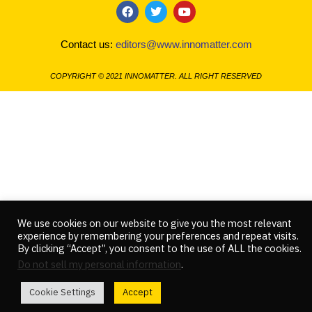
b
t
u
o
e
b
COPYRIGHT © 2021 INNOMATTER. ALL RIGHT RESERVED
o
r
e
k
We use cookies on our website to give you the most relevant
experience by remembering your preferences and repeat visits.
By clicking “Accept”, you consent to the use of ALL the cookies.
Do not sell my personal information
.
Cookie Settings
Accept