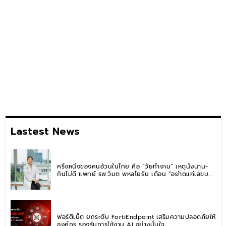
Lastest News
ครึ่งหนึ่งของคนอ้วนในไทย คือ “วัยทำงาน” เหตุนั่งนาน-
กินไม่ดี แพทย์ รพ.วิมุต พหลโยธิน เตือน “อย่าดูแค่เลขบน
ตาชั่ง” แนะปรับพฤติกรรมระยะยาว
ฟอร์ติเน็ต ยกระดับ FortiEndpoint เสริมความปลอดภัยให้
องค์กร รองรับการใช้งาน AI อย่างมั่นใจ