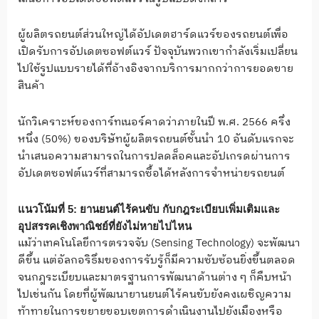
ผู้ผลิตรถยนต์ส่วนใหญ่ได้อัปเดตฮาร์ดแวร์ของรถยนต์เพื่อ
เปิดรับการอัปเดตซอฟต์แวร์ ปัจจุบันพวกเขากำลังเริ่มเปลี่ยน
ไปใช้รูปแบบรายได้ที่อ้างอิงจากบริการมากกว่าการยอดขาย
สินค้า
นักวิเคราะห์ของการ์ทเนอร์คาดว่าภายในปี พ.ศ. 2566 ครึ่ง
หนึ่ง (50%) ของบริษัทผู้ผลิตรถยนต์ชั้นนำ 10 อันดับแรกจะ
นำเสนอความสามารถในการปลดล็อคและอัปเกรดผ่านการ
อัปเดตซอฟต์แวร์ที่สามารถซื้อได้หลังการจำหน่ายรถยนต์
แนวโน้มที่
5:
ยานยนต์ไร้คนขับ กับกฎระเบียบเพิ่มเติมและ
อุปสรรคเชิงพาณิชย์ที่ยังไม่หายไปไหน
แม้ว่าเทคโนโลยีการตรวจจับ (Sensing Technology) จะพัฒนา
ดีขึ้น แต่อัลกอริธึมของการรับรู้ก็มีความซับซ้อนยิ่งขึ้นตลอด
จนกฎระเบียบและมาตรฐานการพัฒนาด้านต่าง ๆ ก็คืบหน้า
ไปเช่นกัน โดยที่ผู้พัฒนายานยนต์ไร้คนขับยังคงเผชิญความ
ท้าทายในการขยายขอบเขตการดำเนินงานไปยังเมืองหรือ