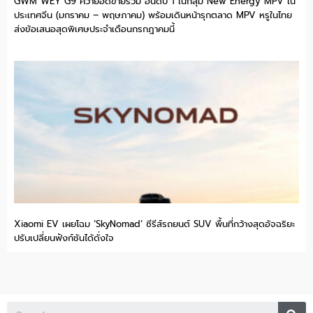
GWM WEY G9 คว้ายอดขายรวม อันดับ 1 ในกลุ่ม New Energy MPV ใน
ประเทศจีน (มกราคม – พฤษภาคม) พร้อมเดินหน้ารุกตลาด MPV หรูในไทย
ส่งข้อเสนอสุดพิเศษประจำเดือนกรกฎาคมนี้
Xiaomi EV เผยโฉม ‘SkyNomad’ ซีรีส์รถยนต์ SUV พื้นที่กว้างสุดอัจฉริยะ
ปรับเปลี่ยนฟังก์ชันได้ดั่งใจ
Se