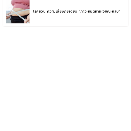
โรคอ้วน ความเสี่ยงภัยเงียบ “ภาวะหยุดหายใจขณะหลับ”