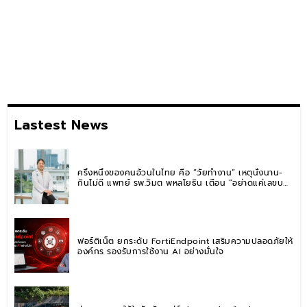
Lastest News
ครึ่งหนึ่งของคนอ้วนในไทย คือ “วัยทำงาน” เหตุนั่งนาน-
กินไม่ดี แพทย์ รพ.วิมุต พหลโยธิน เตือน “อย่าดูแค่เลขบน
ตาชั่ง” แนะปรับพฤติกรรมระยะยาว
ฟอร์ติเน็ต ยกระดับ FortiEndpoint เสริมความปลอดภัยให้
องค์กร รองรับการใช้งาน AI อย่างมั่นใจ