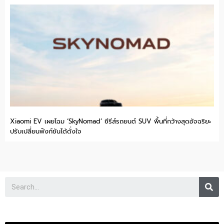
Xiaomi EV เผยโฉม ‘SkyNomad’ ซีรีส์รถยนต์ SUV พื้นที่กว้างสุดอัจฉริยะ
ปรับเปลี่ยนฟังก์ชันได้ดั่งใจ
Se