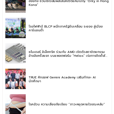
ฮ่องกง ชวนใช้ใจสัมผัสเสน่ห์เปิดแคมเปญ “Only in Hong
Kong”
โรงไฟฟ้าบี BLCP ผนึกภาครัฐขับเคลื่อน ระยอง สู่เมือง
คาร์บอนต่ำ
ชไนเดอร์ อิเล็คทริค ร่วมกับ AMD เปิดตัวสถาปัตยกรรม
อ้างอิงครั้งแรก บนแพลตฟอร์ม “Helios” เร่งการติดตั้งใช้
งานสำหรับ AI Factory
TRUE คิกออฟ Gemini Academy เสริมทักษะ AI
นักศึกษา
โรคอ้วน ความเสี่ยงภัยเงียบ “ภาวะหยุดหายใจขณะหลับ”