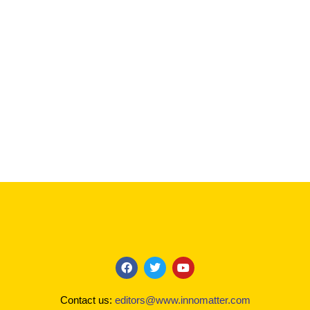
F
T
Y
a
w
o
c
i
u
Contact us:
editors@www.innomatter.com
e
t
t