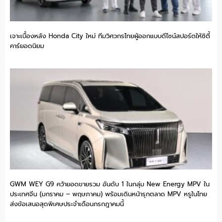
เจาะเบื้องหลัง Honda City ใหม่ ทีมวิศวกรไทยผู้ออกแบบดีไซน์สปอร์ตให้ซิตี้
คาร์ยอดนิยม
GWM WEY G9 คว้ายอดขายรวม อันดับ 1 ในกลุ่ม New Energy MPV ใน
ประเทศจีน (มกราคม – พฤษภาคม) พร้อมเดินหน้ารุกตลาด MPV หรูในไทย
ส่งข้อเสนอสุดพิเศษประจำเดือนกรกฎาคมนี้