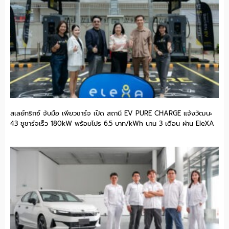
สเลย์ทริกซ์ จับมือ เพียวชาร์จ เปิด สถานี EV PURE CHARGE แจ้งวัฒนะ
43 ชูชาร์จเร็ว 180kW พร้อมโปร 6.5 บาท/kWh นาน 3 เดือน ผ่าน EleXA