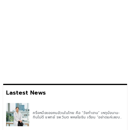
Lastest News
ครึ่งหนึ่งของคนอ้วนในไทย คือ “วัยทำงาน” เหตุนั่งนาน-
กินไม่ดี แพทย์ รพ.วิมุต พหลโยธิน เตือน “อย่าดูแค่เลขบน
ตาชั่ง” แนะปรับพฤติกรรมระยะยาว