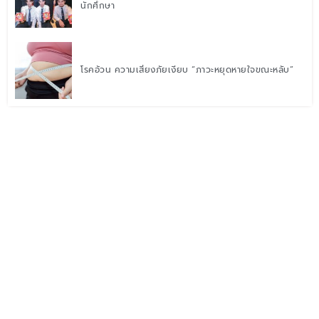
นักศึกษา
โรคอ้วน ความเสี่ยงภัยเงียบ “ภาวะหยุดหายใจขณะหลับ”