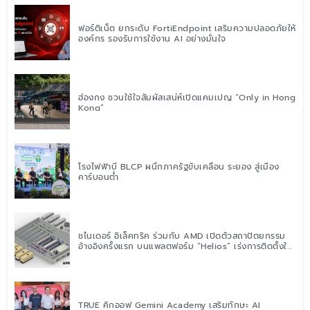
ฟอร์ติเน็ต ยกระดับ FortiEndpoint เสริมความปลอดภัยให้
องค์กร รองรับการใช้งาน AI อย่างมั่นใจ
ฮ่องกง ชวนใช้ใจสัมผัสเสน่ห์เปิดแคมเปญ “Only in Hong
Kong”
โรงไฟฟ้าบี BLCP ผนึกภาครัฐขับเคลื่อน ระยอง สู่เมือง
คาร์บอนต่ำ
ชไนเดอร์ อิเล็คทริค ร่วมกับ AMD เปิดตัวสถาปัตยกรรม
อ้างอิงครั้งแรก บนแพลตฟอร์ม “Helios” เร่งการติดตั้งใช้
งานสำหรับ AI Factory
TRUE คิกออฟ Gemini Academy เสริมทักษะ AI