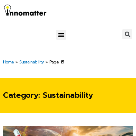
Skip
to
content
Menu
Home
»
Sustainability
»
Page 15
Category: Sustainability
Page
Page
Page
Page
Page
Page
Page