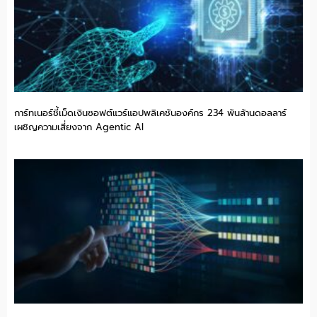
การ์ทเนอร์ชี้เม็ดเงินซอฟต์แวร์แอปพลิเคชันองค์กร 234 พันล้านดอลลาร์
เผชิญความเสี่ยงจาก Agentic AI