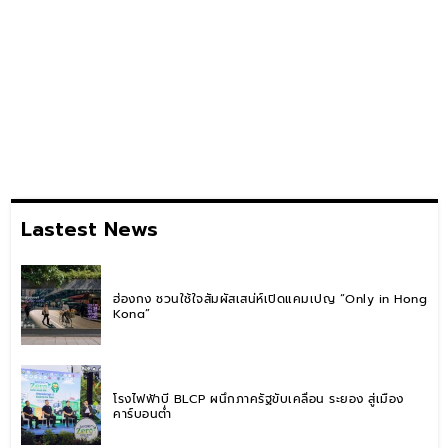
Lastest News
ฮ่องกง ชวนใช้ใจสัมผัสเสน่ห์เปิดแคมเปญ “Only in Hong
Kong”
โรงไฟฟ้าบี BLCP ผนึกภาครัฐขับเคลื่อน ระยอง สู่เมือง
คาร์บอนต่ำ