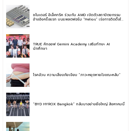
ชไนเดอร์ อิเล็คทริค ร่วมกับ AMD เปิดตัวสถาปัตยกรรม
อ้างอิงครั้งแรก บนแพลตฟอร์ม “Helios” เร่งการติดตั้งใช้
งานสำหรับ AI Factory
TRUE คิกออฟ Gemini Academy เสริมทักษะ AI
นักศึกษา
โรคอ้วน ความเสี่ยงภัยเงียบ “ภาวะหยุดหายใจขณะหลับ”
“BYD HYROX Bangkok” กลับมาอย่างยิ่งใหญ่ สิงหาคมนี้