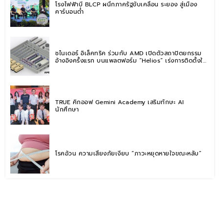
โรงไฟฟ้าบี BLCP ผนึกภาครัฐขับเคลื่อน ระยอง สู่เมือง
คาร์บอนต่ำ
ชไนเดอร์ อิเล็คทริค ร่วมกับ AMD เปิดตัวสถาปัตยกรรม
อ้างอิงครั้งแรก บนแพลตฟอร์ม “Helios” เร่งการติดตั้งใช้
งานสำหรับ AI Factory
TRUE คิกออฟ Gemini Academy เสริมทักษะ AI
นักศึกษา
โรคอ้วน ความเสี่ยงภัยเงียบ “ภาวะหยุดหายใจขณะหลับ”