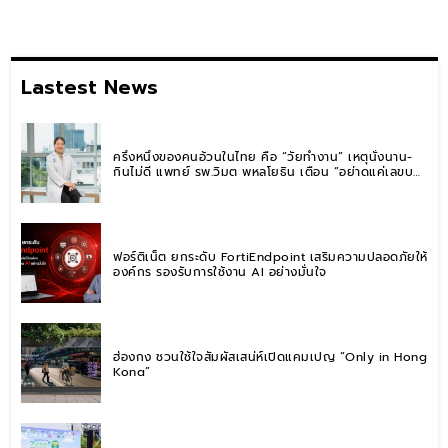
Lastest News
ครึ่งหนึ่งของคนอ้วนในไทย คือ “วัยทำงาน” เหตุนั่งนาน-
กินไม่ดี แพทย์ รพ.วิมุต พหลโยธิน เตือน “อย่าดูแค่เลขบน
ตาชั่ง” แนะปรับพฤติกรรมระยะยาว
ฟอร์ติเน็ต ยกระดับ FortiEndpoint เสริมความปลอดภัยให้
องค์กร รองรับการใช้งาน AI อย่างมั่นใจ
ฮ่องกง ชวนใช้ใจสัมผัสเสน่ห์เปิดแคมเปญ “Only in Hong
Kong”