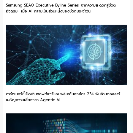
Samsung SEAO Executive Byline Series: จากความสะดวกสู่ชีวิต
อัจฉริยะ: เมื่อ AI กลายเป็นส่วนหนึ่งของชีวิตประจำวัน
การ์ทเนอร์ชี้เม็ดเงินซอฟต์แวร์แอปพลิเคชันองค์กร 234 พันล้านดอลลาร์
เผชิญความเสี่ยงจาก Agentic AI