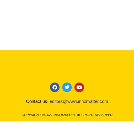
F
T
Y
a
w
o
c
i
u
Contact us:
editors@www.innomatter.com
e
t
t
b
t
u
o
e
b
COPYRIGHT © 2021 INNOMATTER. ALL RIGHT RESERVED
o
r
e
k