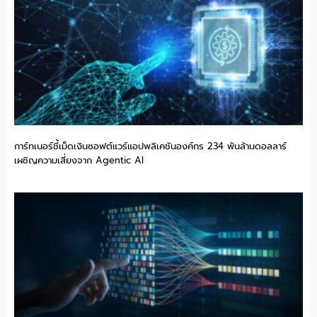
การ์ทเนอร์ชี้เม็ดเงินซอฟต์แวร์แอปพลิเคชันองค์กร 234 พันล้านดอลลาร์
เผชิญความเสี่ยงจาก Agentic AI