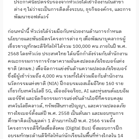
ประกาศนียบัตรรับรองจากหัวเว่ยได้เข้าถึงงานในสาขา
ต่าง ๆ ไม่ว่าจะเป็นการติดตั้งระบบ, ธุรกิจองค์กร, และการ
พัฒนาซอฟต์แวร์
ก่อนหน้านี้ หัวเว่ยได้ร่วมมือกับหน่วยงานด้านการกำหนด
นโยบายและพันธมิตรโครงการต่าง ๆ เพื่อพัฒนาบุคลากรผู้
เชี่ยวชาญทักษะดิจิทัลให้ได้รวม 100,000 คน ภายในปี พ.ศ.
2568 โดยหัวเว่ย ประเทศไทย ได้ผนึกกำลังร่วมกับสำนักงาน
คณะกรรมการการรักษาความมั่นคงปลอดภัยไซเบอร์แห่ง
ชาติ (สกมช.) เพื่อจัดการแข่งขันด้านความปลอดภัยไซเบอร์
ซึ่งมีผู้เข้าร่วมถึง 4,000 คน รวมทั้งได้ร่วมมือกับสำนักงาน
นวัตกรรมแห่งชาติ (NIA) ฝึกอบรมเอสเอ็มอีไทย 160 ราย
เกี่ยวกับเทคโนโลยี 5G, เมืองอัจฉริยะ, AI และหุ่นยนต์แบบอิม
เมอร์ซีฟ และจัดกิจกรรมการแข่งขันด้านไอซีทีครอบคลุม
เทคโนโลยีคลาวด์, ทรัพย์สินทางปัญญา, และความปลอดภัย
ทางไซเบอร์ตั้งแต่ปี พ.ศ. 2558 เป็นต้นมา และมอบทุนการ
ศึกษาคิดเป็นมูลค่า 1 ล้านบาทในปี พ.ศ. 2566 รวมถึง
โครงการรถดิจิทัลเพื่อสังคม (Digital Bus) ซึ่งมอบการฝึก
อบรมทักษะด้านดิจิทัลให้แก่นักเรียนในพื้นที่ห่างไกลใน 14