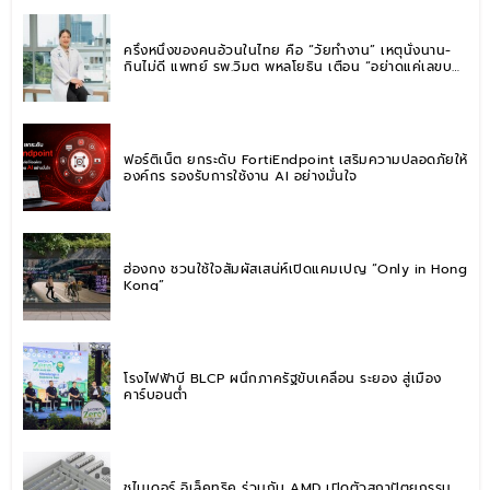
ครึ่งหนึ่งของคนอ้วนในไทย คือ “วัยทำงาน” เหตุนั่งนาน-
กินไม่ดี แพทย์ รพ.วิมุต พหลโยธิน เตือน “อย่าดูแค่เลขบน
ตาชั่ง” แนะปรับพฤติกรรมระยะยาว
ฟอร์ติเน็ต ยกระดับ FortiEndpoint เสริมความปลอดภัยให้
องค์กร รองรับการใช้งาน AI อย่างมั่นใจ
ฮ่องกง ชวนใช้ใจสัมผัสเสน่ห์เปิดแคมเปญ “Only in Hong
Kong”
โรงไฟฟ้าบี BLCP ผนึกภาครัฐขับเคลื่อน ระยอง สู่เมือง
คาร์บอนต่ำ
ชไนเดอร์ อิเล็คทริค ร่วมกับ AMD เปิดตัวสถาปัตยกรรม