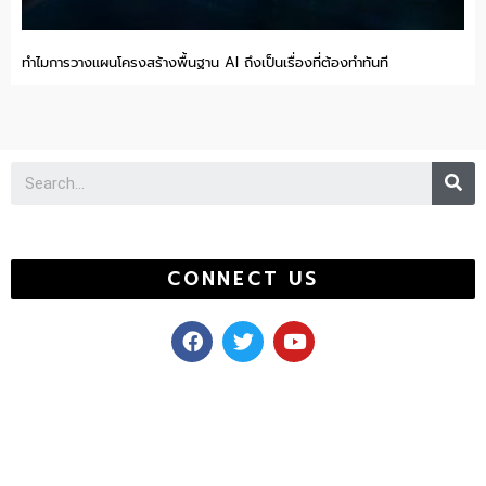
ทำไมการวางแผนโครงสร้างพื้นฐาน AI ถึงเป็นเรื่องที่ต้องทำทันที
Se
CONNECT US
F
T
Y
a
w
o
c
i
u
e
t
t
b
t
u
o
e
b
o
r
e
k