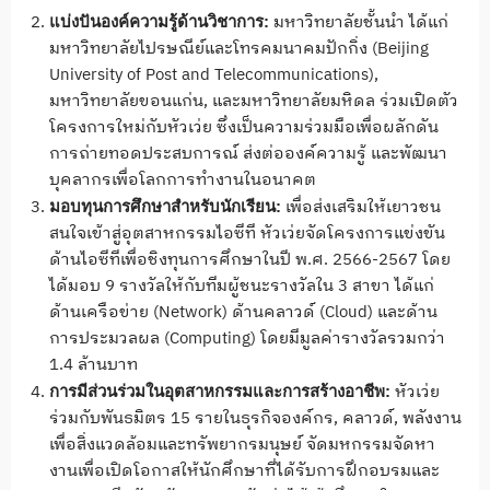
มหาวิทยาลัยชั้นนำ ได้แก่
แบ่งปันองค์ความรู้ด้านวิชาการ:
มหาวิทยาลัยไปรษณีย์และโทรคมนาคมปักกิ่ง (Beijing
University of Post and Telecommunications),
มหาวิทยาลัยขอนแก่น, และมหาวิทยาลัยมหิดล ร่วมเปิดตัว
โครงการใหม่กับหัวเว่ย ซึ่งเป็นความร่วมมือเพื่อผลักดัน
การถ่ายทอดประสบการณ์ ส่งต่อองค์ความรู้ และพัฒนา
บุคลากรเพื่อโลกการทำงานในอนาคต
เพื่อส่งเสริมให้เยาวชน
มอบทุนการศึกษาสำหรับนักเรียน:
สนใจเข้าสู่อุตสาหกรรมไอซีที หัวเว่ยจัดโครงการแข่งขัน
ด้านไอซีทีเพื่อชิงทุนการศึกษาในปี พ.ศ. 2566-2567 โดย
ได้มอบ 9 รางวัลให้กับทีมผู้ชนะรางวัลใน 3 สาขา ได้แก่
ด้านเครือข่าย (Network) ด้านคลาวด์ (Cloud) และด้าน
การประมวลผล (Computing) โดยมีมูลค่ารางวัลรวมกว่า
1.4 ล้านบาท
หัวเว่ย
การมีส่วนร่วมในอุตสาหกรรมและการสร้างอาชีพ:
ร่วมกับพันธมิตร 15 รายในธุรกิจองค์กร, คลาวด์, พลังงาน
เพื่อสิ่งแวดล้อมและทรัพยากรมนุษย์ จัดมหกรรมจัดหา
งานเพื่อเปิดโอกาสให้นักศึกษาที่ได้รับการฝึกอบรมและ