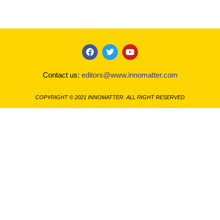
F
T
Y
a
w
o
c
i
u
Contact us:
editors@www.innomatter.com
e
t
t
b
t
u
o
e
b
COPYRIGHT © 2021 INNOMATTER. ALL RIGHT RESERVED
o
r
e
k