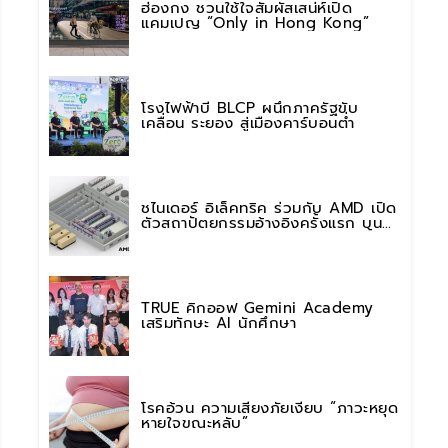
ฮ่องกง ชวนใช้ใจสัมผัสเสน่ห์เปิด
แคมเปญ “Only in Hong Kong”
โรงไฟฟ้าบี BLCP ผนึกภาครัฐขับ
เคลื่อน ระยอง สู่เมืองคาร์บอนต่ำ
ชไนเดอร์ อิเล็คทริค ร่วมกับ AMD เปิด
ตัวสถาปัตยกรรมอ้างอิงครั้งแรก บน
แพลตฟอร์ม “Helios” เร่งการติดตั้งใช้
งานสำหรับ AI Factory
TRUE คิกออฟ Gemini Academy
เสริมทักษะ AI นักศึกษา
โรคอ้วน ความเสี่ยงภัยเงียบ “ภาวะหยุด
หายใจขณะหลับ”