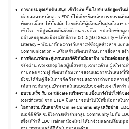
การอบรมสุดเข้มข้น สนุก เข้าใจง่ายขึ้น ไปกับ หลักสูตรใหม
ต่อยอดจากหลักสูตร EDC ที่ไม่เพียงยึดหลักการยกระดับควา
พัฒนาเนื้อหาให้ทันสมัย โดยเน้นให้ผู้เรียนเป็นศูนย์กลาง คร
เข้าใจการพิสูจน์และยืนยันตัวตน รวมถึงการปกป้องข้อมูลส่
อย่างสมดุลและมีประสิทธิภาพ (3) Digital Security – ให้ควา
Literacy – พัฒนาทักษะการวิเคราะห์ข้อมูลข่าวสาร แยกแยะ
Communication – เสริมสร้างพัฒนาทักษะการสื่อสาร สร้าง
การพัฒนาทักษะสู่เทรนเนอร์ดิจิทัลมืออาชีพ พร้อมต่อยอดส
จริงผ่าน Workshop โดยผู้เชี่ยวชาญเฉพาะด้าน ผู้เข้าร่ว
ถ่ายทอดความรู้ พัฒนาทักษะการสอนและการนำเสนอที่ทันสมั
ยังจะได้รับคู่มือในการจัดกิจกรรมและการถ่ายทอดความ
ให้เหมาะกับกลุ่มเป้าหมายในแบบฉบับของตัวเอง เรียกว่า งาน
อบรมเสร็จ รับ certificate เสริมความแข็งแกร่งโปรไฟล์ขอ
(certificate) จาก ETDA ซึ่งสามารถนำไปใช้เพิ่มโอกาสในก
โอกาสร่วมเป็นสมาชิก Online Community เครือข่าย EDC 
เนอร์ดิจิทัล จะมีโอกาสเข้าร่วมกลุ่ม Community ไปกับ ED
เพื่อให้ว่าที่ EDC Trainer น้องใหม่ ได้มาร่วมแลกเปลี่ยน
ฐานะเทรนเนอร์ดิจิทัลในอนาคตด้วย