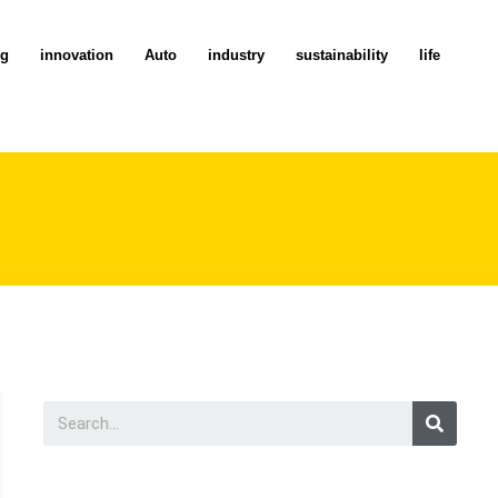
ng
innovation
Auto
industry
sustainability
life
ล
Searc