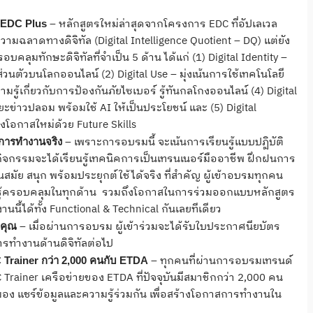
– หลักสูตรใหม่ล่าสุดจากโครงการ EDC ที่อัปเลเวล
่ EDC Plus
มฉลาดทางดิจิทัล (Digital Intelligence Quotient – DQ) แต่ยัง
อบคลุมทักษะดิจิทัลที่จำเป็น 5 ด้าน ได้แก่ (1) Digital Identity –
วนตัวบนโลกออนไลน์ (2) Digital Use – มุ่งเน้นการใช้เทคโนโลยี
มรู้เกี่ยวกับการป้องกันภัยไซเบอร์ รู้ทันกลโกงออนไลน์ (4) Digital
ข่าวปลอม พร้อมใช้ AI ให้เป็นประโยชน์ และ (5) Digital
โอกาสใหม่ด้วย Future Skills
– เพราะการอบรมนี้ จะเน้นการเรียนรู้แบบปฏิบัติ
ู่การทำงานจริง
มกิจกรรมจะได้เรียนรู้เทคนิคการเป็นเทรนเนอร์มืออาชีพ ฝึกฝนการ
ย สนุก พร้อมประยุกต์ใช้ได้จริง ที่สำคัญ ผู้เข้าอบรมทุกคน
รู้ครอบคลุมในทุกด้าน รวมถึงโอกาสในการร่วมออกแบบหลักสูตร
นี้ได้ทั้ง Functional & Technical กันเลยทีเดียว
– เมื่อผ่านการอบรม ผู้เข้าร่วมจะได้รับใบประกาศนียบัตร
งคุณ
ารทำงานด้านดิจิทัลต่อไป
– ทุกคนที่ผ่านการอบรมเทรนด์
Trainer กว่า 2,000 คนกับ ETDA
C Trainer เครือข่ายของ ETDA ที่ปัจจุบันมีสมาชิกกว่า 2,000 คน
มุมมอง แชร์ข้อมูลและความรู้ร่วมกัน เพื่อสร้างโอกาสการทำงานใน