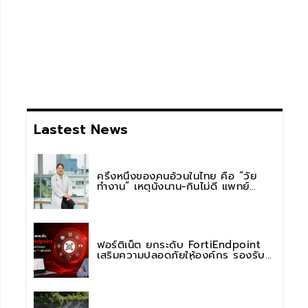
Lastest News
ครึ่งหนึ่งของคนอ้วนในไทย คือ “วัย
ทำงาน” เหตุนั่งนาน-กินไม่ดี แพทย์
รพ.วิมุต พหลโยธิน เตือน “อย่าดูแค่เลข
บนตาชั่ง” แนะปรับพฤติกรรมระยะยาว
ฟอร์ติเน็ต ยกระดับ FortiEndpoint
เสริมความปลอดภัยให้องค์กร รองรับ
การใช้งาน AI อย่างมั่นใจ