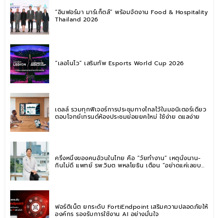
“อินฟอร์มา มาร์เก็ตส์” พร้อมจัดงาน Food & Hospitality
Thailand 2026
“เลอโนโว” เสริมทัพ Esports World Cup 2026
เดลล์ รวมทุกฟีเจอร์การประชุมทางไกลไว้ในมอนิเตอร์เดียว
ตอบโจทย์เทรนด์ห้องประชุมย่อยยุคใหม่ ใช้ง่าย ดูแลง่าย
ครึ่งหนึ่งของคนอ้วนในไทย คือ “วัยทำงาน” เหตุนั่งนาน-
กินไม่ดี แพทย์ รพ.วิมุต พหลโยธิน เตือน “อย่าดูแค่เลขบน
ตาชั่ง” แนะปรับพฤติกรรมระยะยาว
ฟอร์ติเน็ต ยกระดับ FortiEndpoint เสริมความปลอดภัยให้
องค์กร รองรับการใช้งาน AI อย่างมั่นใจ