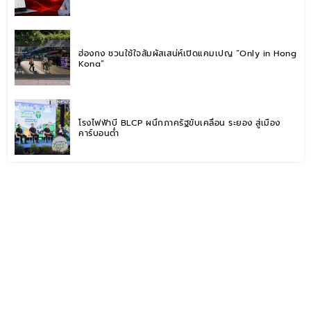
ฮ่องกง ชวนใช้ใจสัมผัสเสน่ห์เปิดแคมเปญ “Only in Hong
Kong”
โรงไฟฟ้าบี BLCP ผนึกภาครัฐขับเคลื่อน ระยอง สู่เมือง
คาร์บอนต่ำ