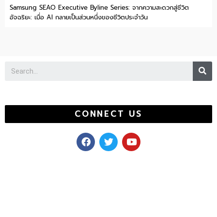
Samsung SEAO Executive Byline Series: จากความสะดวกสู่ชีวิต
อัจฉริยะ: เมื่อ AI กลายเป็นส่วนหนึ่งของชีวิตประจำวัน
Se
CONNECT US
F
T
Y
a
w
o
c
i
u
e
t
t
b
t
u
o
e
b
o
r
e
k