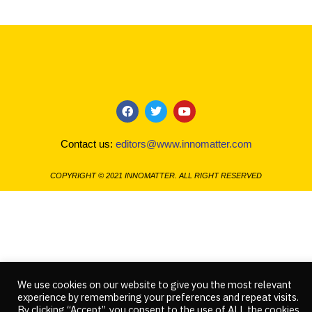
F
T
Y
a
w
o
c
i
u
Contact us:
editors@www.innomatter.com
e
t
t
b
t
u
o
e
b
COPYRIGHT © 2021 INNOMATTER. ALL RIGHT RESERVED
o
r
e
k
We use cookies on our website to give you the most relevant
experience by remembering your preferences and repeat visits.
By clicking “Accept”, you consent to the use of ALL the cookies.