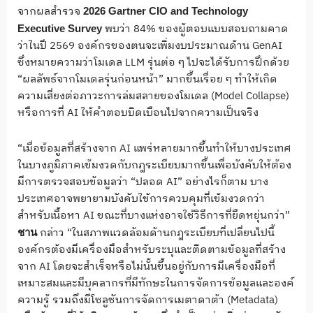
จากผลสำรวจ
2026 Gartner CIO and Technology
พบว่า 84% ของผู้ตอบแบบสอบถามคาด
Executive Survey
ว่าในปี 2569 องค์กรของตนจะเพิ่มงบประมาณด้าน GenAI
ซึ่งหมายความว่าโมเดล LLM รุ่นต่อ ๆ ไปจะได้รับการฝึกด้วย
“ผลลัพธ์จากโมเดลรุ่นก่อนหน้า” มากขึ้นเรื่อย ๆ ทำให้เกิด
ความเสี่ยงต่อภาวะการล่มสลายของโมเดล (Model Collapse)
หรือการที่ AI ให้คำตอบบิดเบือนไปจากความเป็นจริง
“เมื่อข้อมูลที่สร้างจาก AI แพร่หลายมากขึ้นทำให้บางประเทศ
ในบางภูมิภาคเข้มงวดกับกฎระเบียบมากขึ้นเพื่อบังคับให้ต้อง
มีการตรวจสอบข้อมูลว่า “ปลอด AI” อย่างไรก็ตาม บาง
ประเทศอาจพยายามบังคับใช้การควบคุมที่เข้มงวดกว่า
สำหรับเนื้อหา AI ขณะที่บางแห่งอาจใช้วิธีการที่ยืดหยุ่นกว่า”
กล่าว “ในสภาพแวดล้อมด้านกฎระเบียบที่เปลี่ยนไปนี้
ชาน
องค์กรต้องมีเครื่องมือสำหรับระบุและติดตามข้อมูลที่สร้าง
จาก AI โดยจะสำเร็จหรือไม่นั้นขึ้นอยู่กับการมีเครื่องมือที่
เหมาะสมและมีบุคลากรที่มีทักษะในการจัดการข้อมูลและองค์
ความรู้ รวมถึงมีโซลูชันการจัดการเมตาดาต้า (Metadata)