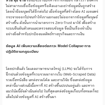
รองประธานบริหารการ์ทเนอร์ กล่าวว่า องค์กร
หวัน ฟุ่ย ชาน
ไม่สามารถเชื่อถือข้อมูลหรือคิดเอาเองว่าข้อมูลนั้นถูกสร้าง
โดยน้ำมือมนุษย์ได้อีกต่อไป เมื่อข้อมูลที่สร้างโดย AI เผยแพร่
กระจายออกไปจนทำให้เราแยกแยะไม่ออกจากข้อมูลที่มนุษย์
สร้างขึ้น ดังนั้นการนำมาตรการ Zero-Trust มาใช้ เพื่อสร้าง
ระบบยืนยันตัวตนและตรวจสอบข้อมูล จึงเป็นเรื่องจำเป็น
อย่างยิ่งสำหรับปกป้องผลลัพธ์ทางธุรกิจและการเงิน
ข้อมูล AI เพิ่มความเสี่ยงต่อภาวะ
-การ
Model Collapse
ปฏิบัติตามกฎระเบียบ
โดยปกติแล้ว โมเดลภาษาขนาดใหญ่ (LLMs) จะได้รับการ
ฝึกฝนด้วยข้อมูลที่รวบรวมมาจากเว็บ (Web-Scraped Data)
รวมถึงหนังสือ แหล่งรวมโค้ด และงานวิจัย ซึ่งแหล่งข้อมูล
เหล่านี้บางส่วนมีเนื้อหาที่ AI สร้างขึ้นปะปนอยู่แล้ว และหาก
แนวโน้มนี้ยังดำเนินต่อไป ในที่สุดแหล่งข้อมูลเกือบทั้งหมดก็จะ
เต็มไปด้วยข้อมูลที่ AI สร้างขึ้นมา