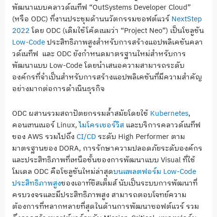
พัฒนาแบบคลาวด์เนทีฟ “OutSystems Developer Cloud”
(หรือ ODC) ที่งานประชุมด้านนวัตกรรมซอฟต์แวร์
NextStep
2022
โดย ODC (เดิมใช้โค้ดเนมว่า “Project Neo”) เป็นโซลูชัน
Low-Code
ประสิทธิภาพสูงสำหรับการสร้างแอปพลิเคชันคลา
วด์เนทีฟ และ ODC ยังกำหนดมาตรฐานใหม่สำหรับการ
พัฒนาแบบ Low-Code โดยนำเสนอความสามารถระดับ
องค์กรที่จำเป็นสำหรับการสร้างแอปพลิเคชันที่มีความสำคัญ
อย่างมากต่อการดำเนินธุรกิจ
ODC ผสานรวมสถาปัตยกรรมล้ำสมัยโดยใช้
Kubernetes
,
คอนเทนเนอร์ Linux,
ไมโครเซอร์วิส
และบริการคลาวด์เนทีฟ
ของ AWS รวมไปถึง
CI/CD
ระดับ High Performer ตาม
มาตรฐานของ DORA, การรักษาความปลอดภัยระดับองค์กร
และประสิทธิภาพที่เหนือชั้นของการพัฒนาแบบ Visual ที่ใช้
โมเดล ODC คือโซลูชันใหม่ล่าสุด
บนแพลตฟอร์ม Low-Code
ประสิทธิภาพสูง
ของเอาท์ซิสเต็มส์ นับเป็นระบบการพัฒนาที่
ครบวงจรและมีประสิทธิภาพสูง สามารถตอบโจทย์ความ
ต้องการที่หลากหลายที่สุดในด้านการพัฒนาซอฟต์แวร์ รวม