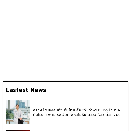
Lastest News
ครึ่งหนึ่งของคนอ้วนในไทย คือ “วัยทำงาน” เหตุนั่งนาน-
กินไม่ดี แพทย์ รพ.วิมุต พหลโยธิน เตือน “อย่าดูแค่เลขบน
ตาชั่ง” แนะปรับพฤติกรรมระยะยาว