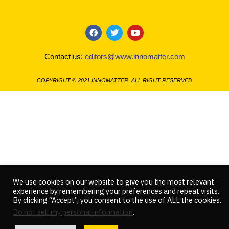
a
w
o
c
i
u
Contact us:
editors@www.innomatter.com
e
t
t
b
t
u
o
e
b
COPYRIGHT © 2021 INNOMATTER. ALL RIGHT RESERVED
o
r
e
k
We use cookies on our website to give you the most relevant
experience by remembering your preferences and repeat visits.
By clicking “Accept”, you consent to the use of ALL the cookies.
Do not sell my personal information
.