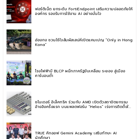
ฟอร์ติเน็ต ยกระดับ FortiEndpoint เสริมความปลอดภัยให้
องค์กร รองรับการใช้งาน AI อย่างมั่นใจ
ฮ่องกง ชวนใช้ใจสัมผัสเสน่ห์เปิดแคมเปญ “Only in Hong
Kong”
โรงไฟฟ้าบี BLCP ผนึกภาครัฐขับเคลื่อน ระยอง สู่เมือง
คาร์บอนต่ำ
ชไนเดอร์ อิเล็คทริค ร่วมกับ AMD เปิดตัวสถาปัตยกรรม
อ้างอิงครั้งแรก บนแพลตฟอร์ม “Helios” เร่งการติดตั้งใช้
งานสำหรับ AI Factory
TRUE คิกออฟ Gemini Academy เสริมทักษะ AI
นักศึกษา