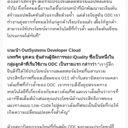
ดอลลาร์สหรัฐฯ เพื่อที่จะปรับใช้แพลตฟอร์มแอปพลิเคชัน
ทั่วไป ซึ่งทั้งหมดนี้อาจเกิดขึ้นก่อนหน้าที่นักพัฒนาจะเริ่มต้น
สร้างแอปพลิเคชันตัวแรกเสียด้วยซ้ำ แต่ด้วยโซลูชัน ODC เรา
ทำงานยุ่งยากทั้งหมดให้แก่ลูกค้าเรียบร้อยแล้ว เพื่อให้ลูกค้า
สามารถใช้ประโยชน์จากเทคโนโลยีที่ก้าวล้ำ และเริ่มต้นเขียน
โปรแกรมได้ทันที”
แนะนำ
OutSystems Developer Cloud
แพทริค จูสเตน หุ้นส่วนผู้จัดการของ
iQuality
ซึ่งเป็นหนึ่งใน
“เรารู้สึก
กลุ่มลูกค้าที่เริ่มใช้งาน
ODC
เป็นรายแรก กล่าวว่า
ยินดีที่ได้ใช้ประโยชน์จากแพลตฟอร์มใหม่ที่ผสานรวม
ประสิทธิภาพที่ยอดเยี่ยมของ O11 เข้ากับสถาปัตยกรรมคลา
วด์เนทีฟที่ก้าวล้ำของ ODC เราทราบดีถึงอุปสรรคทาง
เทคโนโลยีที่เกี่ยวข้องกับคลาวด์เนทีฟ และเราเล็งเห็นว่าการที่
เอาท์ซิสเต็มส์นำเสนอคุณประโยชน์ด้านประสิทธิภาพของ
แนวทางแบบ Low-Code ไปสู่คลาวด์เนทีฟจะเป็นปัจจัยที่ก่อให้
เกิดความเปลี่ยนแปลงครั้งสำคัญ”
ด้วยสถาปัตยกรรมใหม่ที่ทันสมัย ODC มอบคุณประโยชน์ที่