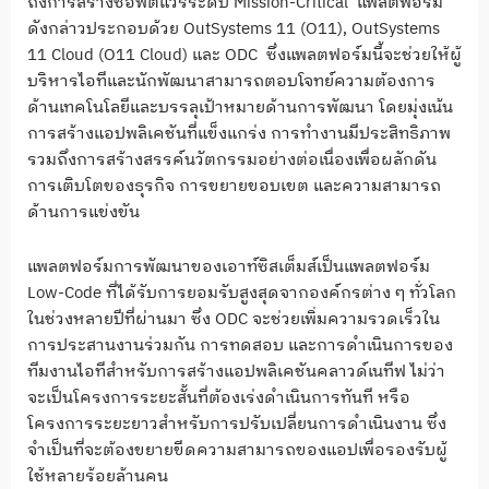
ถึงการสร้างซอฟต์แวร์ระดับ Mission-Critical แพลตฟอร์ม
ดังกล่าวประกอบด้วย OutSystems 11 (O11), OutSystems
11 Cloud (O11 Cloud) และ ODC ซึ่งแพลตฟอร์มนี้จะช่วยให้ผู้
บริหารไอทีและนักพัฒนาสามารถตอบโจทย์ความต้องการ
ด้านเทคโนโลยีและบรรลุเป้าหมายด้านการพัฒนา โดยมุ่งเน้น
การสร้างแอปพลิเคชันที่แข็งแกร่ง การทำงานมีประสิทธิภาพ
รวมถึงการสร้างสรรค์นวัตกรรมอย่างต่อเนื่องเพื่อผลักดัน
การเติบโตของธุรกิจ การขยายขอบเขต และความสามารถ
ด้านการแข่งขัน
แพลตฟอร์มการพัฒนาของเอาท์ซิสเต็มส์เป็นแพลตฟอร์ม
Low-Code ที่ได้รับการยอมรับสูงสุดจากองค์กรต่าง ๆ ทั่วโลก
ในช่วงหลายปีที่ผ่านมา ซึ่ง ODC จะช่วยเพิ่มความรวดเร็วใน
การประสานงานร่วมกัน การทดสอบ และการดำเนินการของ
ทีมงานไอทีสำหรับการสร้างแอปพลิเคชันคลาวด์เนทีฟ ไม่ว่า
จะเป็นโครงการระยะสั้นที่ต้องเร่งดำเนินการทันที หรือ
โครงการระยะยาวสำหรับการปรับเปลี่ยนการดำเนินงาน ซึ่ง
จำเป็นที่จะต้องขยายขีดความสามารถของแอปเพื่อรองรับผู้
ใช้หลายร้อยล้านคน