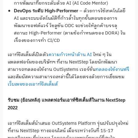
การพัฒนาที่ยกระดับด้วย AI (AI Code Mentor)
– ด้วยการใช้เทคโนโลยี
DevOps
ระดับ
High-Performer
AI และระบบอัตโนมัติที่ก้าวล้ำในทุกขั้นตอนของการ
พัฒนาซอฟต์แวร์ โซลูชัน ODC จะช่วยให้ลูกค้าบรรลุ
สถานะ High-Performer (ตามข้อกำหนดของ DORA) ใน
เรื่องของการทำ CI/CD
เอาท์ซิสเต็มส์เปิดตัว
ความก้าวหน้าด้าน AI
ใหม่ ๆ ใน
แพลตฟอร์มของบริษัทฯ ที่งาน NextStep โดยนักพัฒนา
สามารถทดลองใช้งาน OutSystems เวอร์ชั่น
ทดลองใช้งานฟรี
และสัมผัสความสามารถเหล่านี้ได้โดยตรงด้วยการเยี่ยมชม
เว็บเพจของเอาท์ซิสเต็มส์
รับชม (ย้อนหลัง) แพลตฟอร์มเอาท์ซิสเต็มส์ในงาน
NextStep
2022
เอาท์ซิสเต็มส์นำเสนอ OutSystems Platform รุ่นปรับปรุงใหม่
ที่งาน NextStep ทางออนไลน์ เมื่อระหว่างวันที่ 15-17