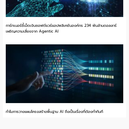
การ์ทเนอร์ชี้เม็ดเงินซอฟต์แวร์แอปพลิเคชันองค์กร 234 พันล้านดอลลาร์
เผชิญความเสี่ยงจาก Agentic AI
ทำไมการวางแผนโครงสร้างพื้นฐาน AI ถึงเป็นเรื่องที่ต้องทำทันที