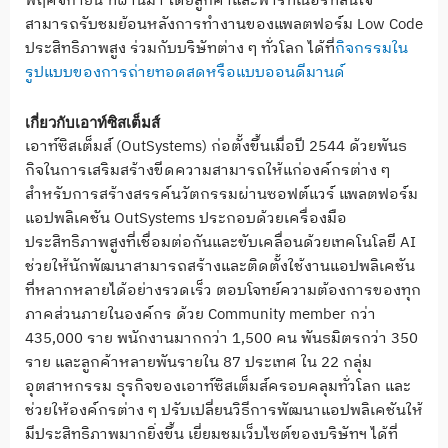
พฤศจิกายน ที่ผ่านมา โดยลูกค้าและพาร์ทเนอร์ที่สนใจ
สามารถรับชมย้อนหลังการทำงานของแพลตฟอร์ม Low Code
ประสิทธิภาพสูง ร่วมกับบริษัทต่าง ๆ ทั่วโลก ได้ที่
กิจกรรมใน
รูปแบบของการถ่ายทอดสดหรือแบบออนดีมานด์
เกี่ยวกับเอาท์ซิสเต็มส์
เอาท์ซิสเต็มส์ (OutSystems) ก่อตั้งขึ้นเมื่อปี 2544 ด้วยพันธ
กิจในการเสริมสร้างขีดความสามารถให้แก่องค์กรต่าง ๆ
สำหรับการสร้างสรรค์นวัตกรรมผ่านซอฟต์แวร์ แพลตฟอร์ม
แอปพลิเคชัน OutSystems ประกอบด้วยเครื่องมือ
ประสิทธิภาพสูงที่เชื่อมต่อกันและขับเคลื่อนด้วยเทคโนโลยี AI
ช่วยให้นักพัฒนาสามารถสร้างและติดตั้งใช้งานแอปพลิเคชัน
ที่หลากหลายได้อย่างรวดเร็ว ตอบโจทย์ความต้องการของทุก
ภาคส่วนภายในองค์กร ด้วย Community member กว่า
435,000 ราย พนักงานมากกว่า 1,500 คน พันธมิตรกว่า 350
ราย และลูกค้าหลายพันรายใน 87 ประเทศ ใน 22 กลุ่ม
อุตสาหกรรม ธุรกิจของเอาท์ซิสเต็มส์ครอบคลุมทั่วโลก และ
ช่วยให้องค์กรต่าง ๆ ปรับเปลี่ยนวิธีการพัฒนาแอปพลิเคชันให้
มีประสิทธิภาพมากยิ่งขึ้น เยี่ยมชมเว็บไซต์ของบริษัทฯ ได้ที่