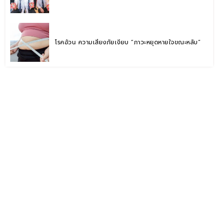
โรคอ้วน ความเสี่ยงภัยเงียบ “ภาวะหยุดหายใจขณะหลับ”